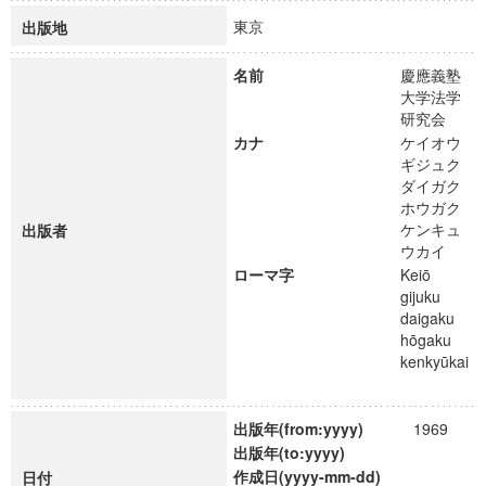
東京
出版地
名前
慶應義塾
大学法学
研究会
カナ
ケイオウ
ギジュク
ダイガク
ホウガク
ケンキュ
出版者
ウカイ
ローマ字
Keiō
gijuku
daigaku
hōgaku
kenkyūkai
出版年(from:yyyy)
1969
出版年(to:yyyy)
作成日(yyyy-mm-dd)
日付