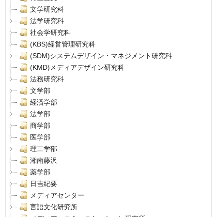
文学研究科
法学研究科
社会学研究科
(KBS)経営管理研究科
(SDM)システムデザイン・マネジメント研究科
(KMD)メディアデザイン研究科
法務研究科
文学部
経済学部
法学部
商学部
医学部
理工学部
湘南藤沢
薬学部
日吉紀要
メディアセンター
言語文化研究所