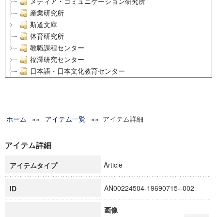
メディア・コミュニケーション研究所
産業研究所
斯道文庫
体育研究所
教職課程センター
福澤研究センター
日本語・日本文化教育センター
アート・センター
外国語教育研究センター
デジタルメディア・コンテンツ統合研究センター
ホーム
»»
グローバルリサーチインスティテュート
アイテム一覧
»» アイテム詳細
塾内助成報告書
科学研究費補助金研究成果報告書
アイテム詳細
21世紀COEプログラム
Article
アイテムタイプ
慶應義塾大学グローバルCOEプログラム市民社会ガバナンス
慶應義塾大学グローバルCOEプログラム論理と感性の先端的
AN00224504-19690715--002
ID
博士課程教育リーディングプログラム「超成熟社会発展のサ
学術雑誌掲載論文等(8)
画像
その他