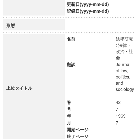
更新日(yyyy-mm-dd)
記録日(yyyy-mm-dd)
形態
名前
法學研究
: 法律・
政治・社
会
翻訳
Journal
of law,
politics,
and
上位タイトル
sociology
巻
42
号
7
年
1969
月
7
開始ページ
終了ページ