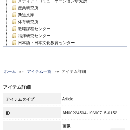
メディア・コミュニケーション研究所
産業研究所
斯道文庫
体育研究所
教職課程センター
福澤研究センター
日本語・日本文化教育センター
アート・センター
外国語教育研究センター
デジタルメディア・コンテンツ統合研究センター
ホーム
»»
グローバルリサーチインスティテュート
アイテム一覧
»» アイテム詳細
塾内助成報告書
科学研究費補助金研究成果報告書
アイテム詳細
21世紀COEプログラム
Article
アイテムタイプ
慶應義塾大学グローバルCOEプログラム市民社会ガバナンス
慶應義塾大学グローバルCOEプログラム論理と感性の先端的
AN00224504-19690715-0152
ID
博士課程教育リーディングプログラム「超成熟社会発展のサ
学術雑誌掲載論文等(8)
画像
その他