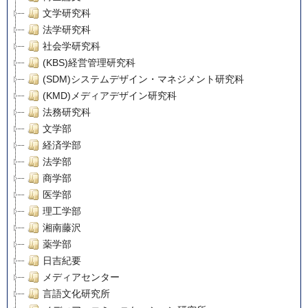
文学研究科
法学研究科
社会学研究科
(KBS)経営管理研究科
(SDM)システムデザイン・マネジメント研究科
(KMD)メディアデザイン研究科
法務研究科
文学部
経済学部
法学部
商学部
医学部
理工学部
湘南藤沢
薬学部
日吉紀要
メディアセンター
言語文化研究所