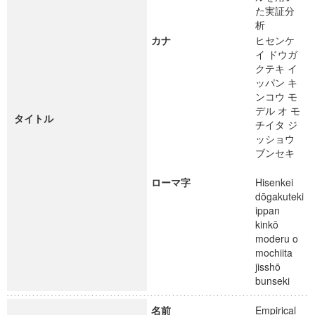
た実証分
析
カナ
ヒセンケ
イ ドウガ
クテキ イ
ッパン キ
ンコウ モ
デル オ モ
タイトル
チイタ ジ
ッショウ
ブンセキ
ローマ字
Hisenkei
dōgakuteki
ippan
kinkō
moderu o
mochiita
jisshō
bunseki
名前
Empirical