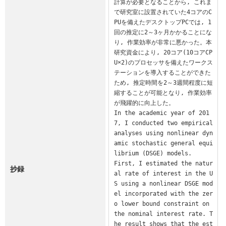
計算が必要となることから, これま
で研究室に設置されていた4コアのC
PUを備えたデスクトップPCでは, 1
回の推定に2～3ヶ月かかることにな
り, 作業効率が非常に悪かった。本
研究資金により, 20コア(10コアCP
U×2)のプロセッサを備えたワークス
テーションを導入することができた
ため, 推定時間を2～3週間程度に短
縮することが可能となり, 作業効率
が飛躍的に向上した。

In the academic year of 201
7, I conducted two empirical 
analyses using nonlinear dyn
amic stochastic general equi
librium (DSGE) models.

First, I estimated the natur
抄録
al rate of interest in the U
S using a nonlinear DSGE mod
el incorporated with the zer
o lower bound constraint on 
the nominal interest rate. T
he result shows that the est