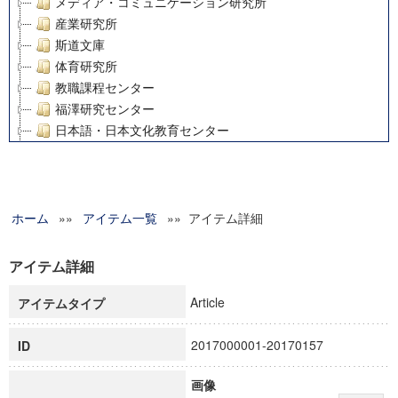
メディア・コミュニケーション研究所
産業研究所
斯道文庫
体育研究所
教職課程センター
福澤研究センター
日本語・日本文化教育センター
アート・センター
外国語教育研究センター
デジタルメディア・コンテンツ統合研究センター
ホーム
»»
グローバルリサーチインスティテュート
アイテム一覧
»» アイテム詳細
塾内助成報告書
科学研究費補助金研究成果報告書
アイテム詳細
21世紀COEプログラム
Article
アイテムタイプ
慶應義塾大学グローバルCOEプログラム市民社会ガバナンス
慶應義塾大学グローバルCOEプログラム論理と感性の先端的
2017000001-20170157
ID
博士課程教育リーディングプログラム「超成熟社会発展のサ
学術雑誌掲載論文等(8)
画像
その他