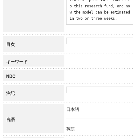
o this research fund, and no
w the model can be estimated 
in two or three weeks.
目次
キーワード
NDC
注記
日本語
言語
英語