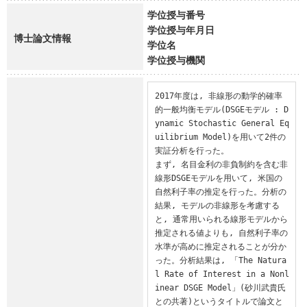
学位授与番号
学位授与年月日
博士論文情報
学位名
学位授与機関
2017年度は, 非線形の動学的確率
的一般均衡モデル(DSGEモデル : D
ynamic Stochastic General Eq
uilibrium Model)を用いて2件の
実証分析を行った。

まず, 名目金利の非負制約を含む非
線形DSGEモデルを用いて, 米国の
自然利子率の推定を行った。分析の
結果, モデルの非線形を考慮する
と, 通常用いられる線形モデルから
推定される値よりも, 自然利子率の
水準が高めに推定されることが分か
った。分析結果は, 「The Natura
l Rate of Interest in a Nonl
inear DSGE Model」(砂川武貴氏
との共著)というタイトルで論文と