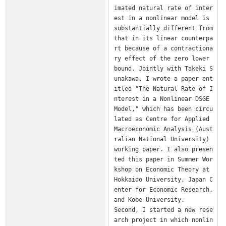
imated natural rate of inter
est in a nonlinear model is 
substantially different from 
that in its linear counterpa
rt because of a contractiona
ry effect of the zero lower 
bound. Jointly with Takeki S
unakawa, I wrote a paper ent
itled "The Natural Rate of I
nterest in a Nonlinear DSGE 
Model," which has been circu
lated as Centre for Applied 
Macroeconomic Analysis (Aust
ralian National University) 
working paper. I also presen
ted this paper in Summer Wor
kshop on Economic Theory at 
Hokkaido University, Japan C
enter for Economic Research, 
and Kobe University.

Second, I started a new rese
arch project in which nonlin