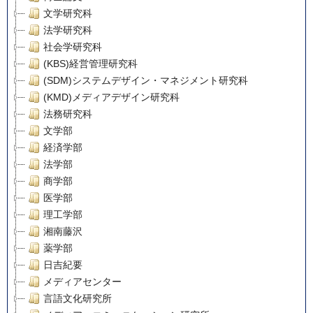
文学研究科
法学研究科
社会学研究科
(KBS)経営管理研究科
(SDM)システムデザイン・マネジメント研究科
(KMD)メディアデザイン研究科
法務研究科
文学部
経済学部
法学部
商学部
医学部
理工学部
湘南藤沢
薬学部
日吉紀要
メディアセンター
言語文化研究所