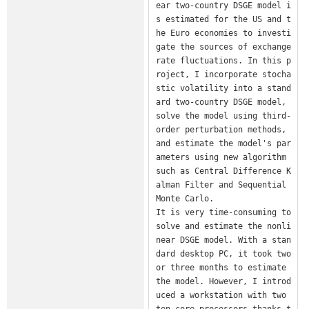
ear two-country DSGE model i
s estimated for the US and t
he Euro economies to investi
gate the sources of exchange 
rate fluctuations. In this p
roject, I incorporate stocha
stic volatility into a stand
ard two-country DSGE model, 
solve the model using third-
order perturbation methods, 
and estimate the model's par
ameters using new algorithm 
such as Central Difference K
alman Filter and Sequential 
Monte Carlo.

It is very time-consuming to 
solve and estimate the nonli
near DSGE model. With a stan
dard desktop PC, it took two 
or three months to estimate 
the model. However, I introd
uced a workstation with two 
ten-core processors thanks t