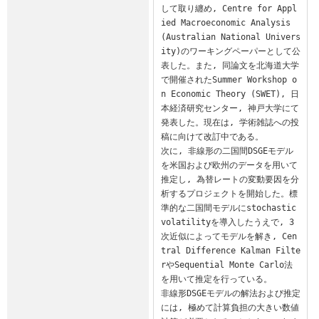
して取り纏め, Centre for Appl
ied Macroeconomic Analysis 
(Australian National Univers
ity)のワーキングペーパーとして公
表した。また, 同論文を北海道大学
で開催されたSummer Workshop o
n Economic Theory (SWET), 日
本経済研究センター, 神戸大学にて
発表した。現在は, 学術雑誌への投
稿に向けて改訂中である。

次に, 非線形の二国間DSGEモデル
を米国および欧州のデータを用いて
推定し, 為替レートの変動要因を分
析するプロジェクトを開始した。標
準的な二国間モデルにstochastic 
volatilityを導入したうえで, 3
次近似によってモデルを解き, Cen
tral Difference Kalman Filte
rやSequential Monte Carlo法
を用いて推定を行っている。

非線形DSGEモデルの解法および推定
には, 極めて計算負担の大きい数値