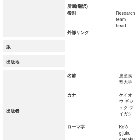
所属(翻訳)
役割
Research
team
head
外部リンク
版
出版地
名前
慶應義
塾大学
カナ
ケイオ
ウ ギジ
ュク ダ
出版者
イガク
ローマ字
Keiō
gijuku
daigaku