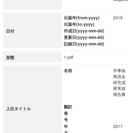
出版年(from:yyyy)
2018
出版年(to:yyyy)
作成日(yyyy-mm-dd)
日付
更新日(yyyy-mm-dd)
記録日(yyyy-mm-dd)
1 pdf
形態
名前
学事振
興資金
研究成
果実績
報告書
翻訳
上位タイトル
巻
号
年
2017
月