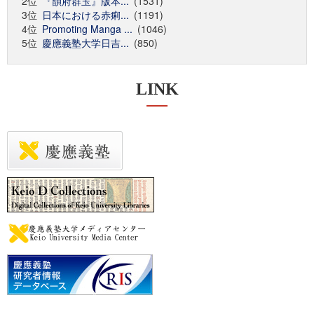
2位
『韻府群玉』版本...
(1531)
3位
日本における赤痢...
(1191)
4位
Promoting Manga ...
(1046)
5位
慶應義塾大学日吉...
(850)
LINK