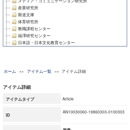
メディア・コミュニケーション研究所
産業研究所
斯道文庫
体育研究所
教職課程センター
福澤研究センター
日本語・日本文化教育センター
アート・センター
外国語教育研究センター
デジタルメディア・コンテンツ統合研究センター
ホーム
»»
グローバルリサーチインスティテュート
アイテム一覧
»» アイテム詳細
塾内助成報告書
科学研究費補助金研究成果報告書
アイテム詳細
21世紀COEプログラム
Article
アイテムタイプ
慶應義塾大学グローバルCOEプログラム市民社会ガバナンス
慶應義塾大学グローバルCOEプログラム論理と感性の先端的
AN10030060-19860303-0100303
博士課程教育リーディングプログラム「超成熟社会発展のサ
ID
学術雑誌掲載論文等(8)
その他
画像