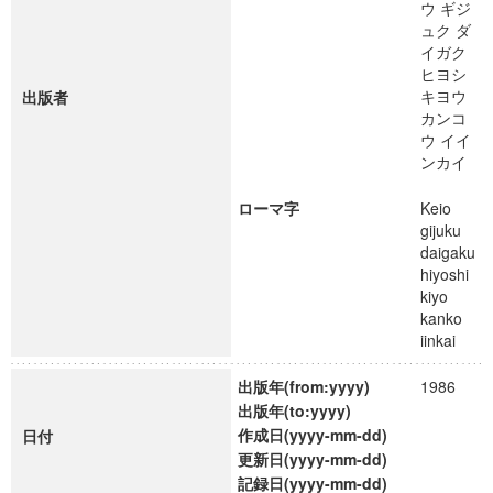
ウ ギジ
ュク ダ
イガク
ヒヨシ
キヨウ
出版者
カンコ
ウ イイ
ンカイ
ローマ字
Keio
gijuku
daigaku
hiyoshi
kiyo
kanko
iinkai
出版年(from:yyyy)
1986
出版年(to:yyyy)
作成日(yyyy-mm-dd)
日付
更新日(yyyy-mm-dd)
記録日(yyyy-mm-dd)