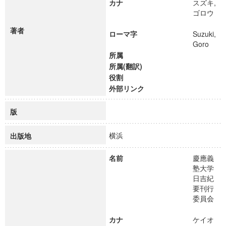
カナ
スズキ,
ゴロウ
著者
ローマ字
Suzuki,
Goro
所属
所属(翻訳)
役割
外部リンク
版
横浜
出版地
名前
慶應義
塾大学
日吉紀
要刊行
委員会
カナ
ケイオ