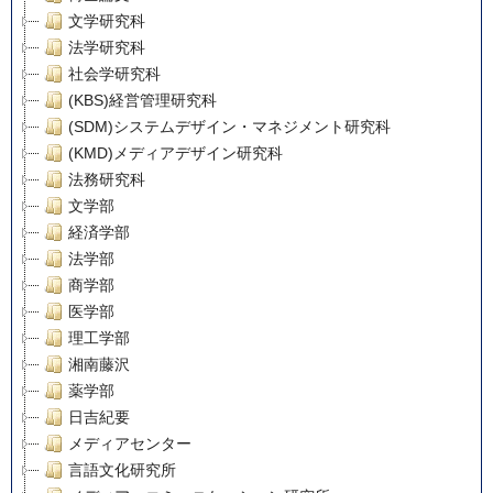
文学研究科
法学研究科
社会学研究科
(KBS)経営管理研究科
(SDM)システムデザイン・マネジメント研究科
(KMD)メディアデザイン研究科
法務研究科
文学部
経済学部
法学部
商学部
医学部
理工学部
湘南藤沢
薬学部
日吉紀要
メディアセンター
言語文化研究所