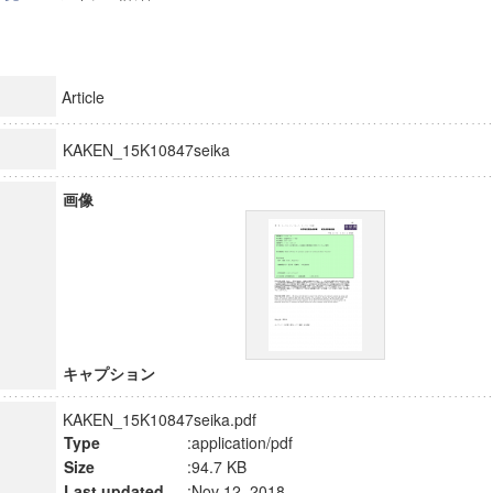
Article
KAKEN_15K10847seika
画像
キャプション
KAKEN_15K10847seika.pdf
Type
:application/pdf
Size
:94.7 KB
Last updated
:Nov 12, 2018