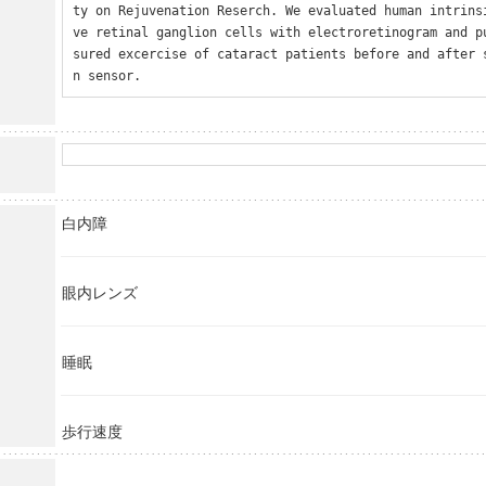
ty on Rejuvenation Reserch. We evaluated human intrins
ve retinal ganglion cells with electroretinogram and p
sured excercise of cataract patients before and after 
n sensor.
白内障
眼内レンズ
睡眠
歩行速度