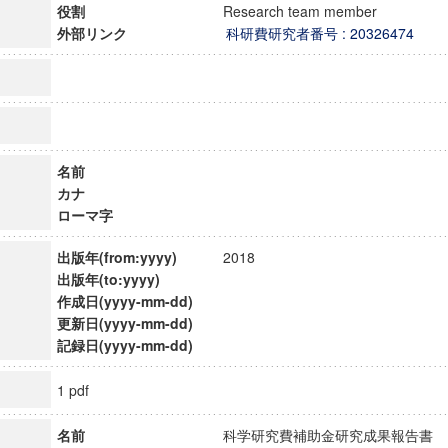
役割
Research team member
外部リンク
科研費研究者番号 : 20326474
名前
カナ
ローマ字
出版年(from:yyyy)
2018
出版年(to:yyyy)
作成日(yyyy-mm-dd)
更新日(yyyy-mm-dd)
記録日(yyyy-mm-dd)
1 pdf
名前
科学研究費補助金研究成果報告