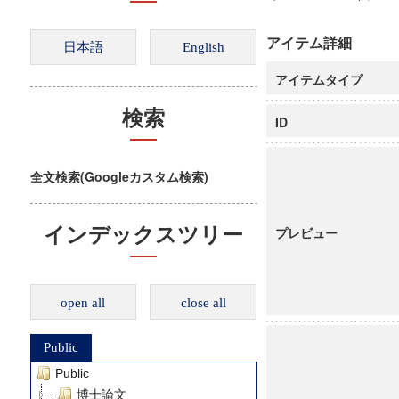
アイテム詳細
アイテムタイプ
検索
ID
全文検索(Googleカスタム検索)
インデックスツリー
プレビュー
open all
close all
Public
Public
博士論文