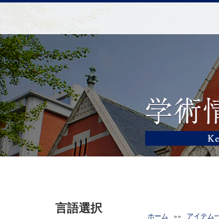
言語選択
ホーム
»»
アイテム