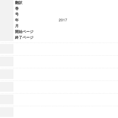
翻訳
巻
号
年
2017
月
開始ページ
終了ページ