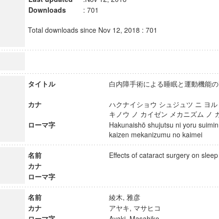
Downloads
: 701
Total downloads since Nov 12, 2018 : 701
タイトル
白内障手術による睡眠と運動機能の
カナ
ハクナイショウ シュジュツ ニ ヨル
キノウ ノ カイゼン メカニズム 
ローマ字
Hakunaishō shujutsu ni yoru suimin
kaizen mekanizumu no kaimei
名前
Effects of cataract surgery on sle
カナ
ローマ字
名前
綾木, 雅彦
カナ
アヤキ, マサヒコ
ローマ字
Ayaki, Masahiko