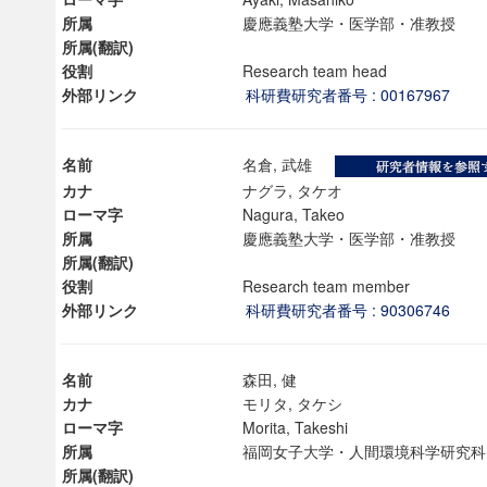
所属
慶應義塾大学・医学部・准教授
所属(翻訳)
役割
Research team head
外部リンク
科研費研究者番号 : 00167967
名前
名倉, 武雄
カナ
ナグラ, タケオ
ローマ字
Nagura, Takeo
所属
慶應義塾大学・医学部・准教授
所属(翻訳)
役割
Research team member
外部リンク
科研費研究者番号 : 90306746
ンス教育研究センター
名前
森田, 健
端的教育研究拠点
カナ
モリタ, タケシ
のサイエンス」
ローマ字
Morita, Takeshi
所属
福岡女子大学・人間環境科学研究
所属(翻訳)