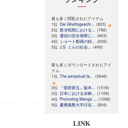
最も多く閲覧されたアイテム
1位
Die Ghettogeschi...
(823)
2位
新冷戦期における...
(766)
3位
通信の安全保障に...
(663)
4位
ショート動画の効...
(639)
5位
J.S. ミルの社会...
(490)
最も多くダウンロードされたアイ
テム
1位
The perpetual fa...
(2646)
2位
『韻府群玉』版本...
(1518)
3位
日本における赤痢...
(1109)
4位
Promoting Manga ...
(1096)
5位
慶應義塾大学日吉...
(854)
LINK