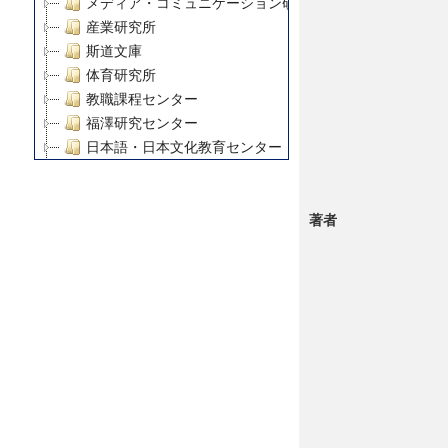
メディア・コミュニケーション研究所
産業研究所
斯道文庫
体育研究所
教職課程センター
福澤研究センター
日本語・日本文化教育センター
アート・センター
外国語教育研究センター
著者
デジタルメディア・コンテンツ統合研究センター
グローバルリサーチインスティテュート
塾内助成報告書
科学研究費補助金研究成果報告書
21世紀COEプログラム
慶應義塾大学グローバルCOEプログラム市民社会ガバナ
慶應義塾大学グローバルCOEプログラム論理と感性の先
博士課程教育リーディングプログラム「超成熟社会発展
学術雑誌掲載論文等(8)
その他