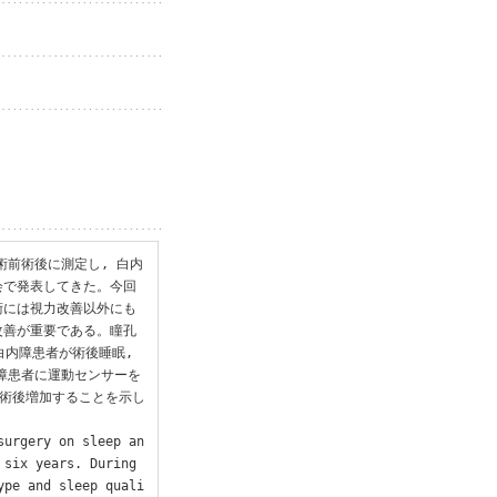
術前術後に測定し, 白内
会で発表してきた。今回
術には視力改善以外にも
改善が重要である。瞳孔
内障患者が術後睡眠, 
内障患者に運動センサーを
 術後増加することを示し
surgery on sleep an
six years. During 
ype and sleep quali