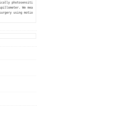
ically photosensiti
upillometer. We mea
surgery using motio