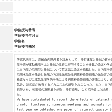
学位授与番号
学位授与年月日
学位名
学位授与機関
研究代表者は, 高齢白内障患者を対象として, 歩行速度と睡眠の質を
障手術が運動機能向上と睡眠の改善に寄与することを多数の論文や学
は白内障の混濁型と睡眠について英文誌に論文を掲載した。白内障手
混濁水晶体を除去し眼底の内因性光感受性網膜神経節細胞の光受容の
検査ならびに電気生理学的手法による網膜神経節細胞の評価により, 白
気分, 認知症が改善するメカニズムの解明をおこなった。また, 白
携帯させ, 術前後の運動量を歩数, 歩行距離, などで評価した結果,
た。

We have contributed to report the effects of cataract 
d motor function at numerous meetings and journals for 
last year we published one paper of cataract opacity t