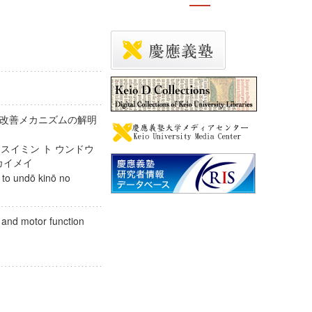
改善メカニズムの解明
 スイミン ト ウンドウ
ノ カイメイ
 to undō kinō no
ep and motor function