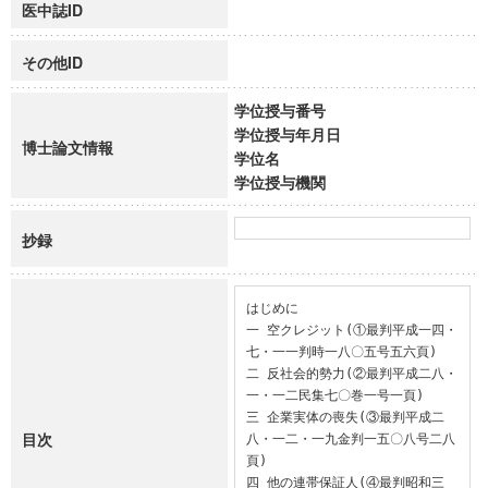
医中誌ID
その他ID
学位授与番号
学位授与年月日
博士論文情報
学位名
学位授与機関
抄録
はじめに

一 空クレジット(①最判平成一四・
七・一一判時一八〇五号五六頁)

二 反社会的勢力(②最判平成二八・
一・一二民集七〇巻一号一頁)

三 企業実体の喪失(③最判平成二
目次
八・一二・一九金判一五〇八号二八
頁)

四 他の連帯保証人(④最判昭和三