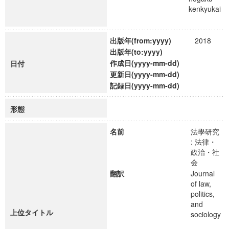
kenkyukai
出版年(from:yyyy)
2018
出版年(to:yyyy)
作成日(yyyy-mm-dd)
日付
更新日(yyyy-mm-dd)
記録日(yyyy-mm-dd)
形態
名前
法學研究
: 法律・
政治・社
会
翻訳
Journal
of law,
politics,
and
上位タイトル
sociology