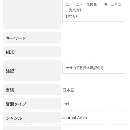
二・一二・一九民集一一巻一三号二
二九九頁)

おわりに
キーワード
NDC
犬伏由子教授退職記念号
注記
日本語
言語
text
資源タイプ
Journal Article
ジャンル