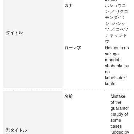
カナ
ホショウニ
ン ノ サクゴ
モンダイ :
ショハンケ
ツ ノ コベツ
タイトル
テキ ケント
ウ
ローマ字
Hoshonin no
sakugo
mondai :
shohanketsu
no
kobetsuteki
kento
名前
Mistake
of the
guarantor
: study of
some
cases
別タイトル
judged by