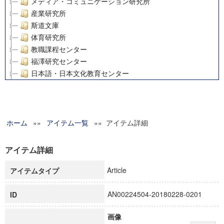
メディア・コミュニケーション研究所
産業研究所
斯道文庫
体育研究所
教職課程センター
福澤研究センター
日本語・日本文化教育センター
アート・センター
外国語教育研究センター
デジタルメディア・コンテンツ統合研究センター
ホーム
»»
グローバルリサーチインスティテュート
アイテム一覧
»» アイテム詳細
塾内助成報告書
科学研究費補助金研究成果報告書
アイテム詳細
21世紀COEプログラム
Article
アイテムタイプ
慶應義塾大学グローバルCOEプログラム市民社会ガバナンス
慶應義塾大学グローバルCOEプログラム論理と感性の先端的
AN00224504-20180228-0201
ID
博士課程教育リーディングプログラム「超成熟社会発展のサ
学術雑誌掲載論文等(8)
画像
その他