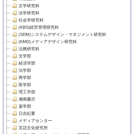
文学研究科
法学研究科
社会学研究科
(KBS)経営管理研究科
(SDM)システムデザイン・マネジメント研究科
(KMD)メディアデザイン研究科
法務研究科
文学部
経済学部
法学部
商学部
医学部
理工学部
湘南藤沢
薬学部
日吉紀要
メディアセンター
言語文化研究所