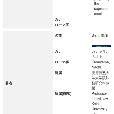
the
supreme
court
カナ
ローマ字
名前
金山, 直樹
カナ
カナヤマ,
ナオキ
ローマ字
Kanayama,
Naoki
所属
慶應義塾大
学大学院法
務研究科教
著者
授
所属(翻訳)
Professor
of civil law,
Keio
University
Law