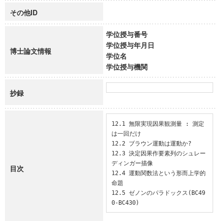
その他ID
学位授与番号
学位授与年月日
博士論文情報
学位名
学位授与機関
抄録
12.1 無限実現因果観測量 : 測定
は一回だけ

12.2 ブラウン運動は運動か?

12.3 決定因果作要素列のシュレー
ディンガー描像

目次
12.4 運動関数法という形而上学的
命題

12.5 ゼノンのパラドックス(BC49
0-BC430)