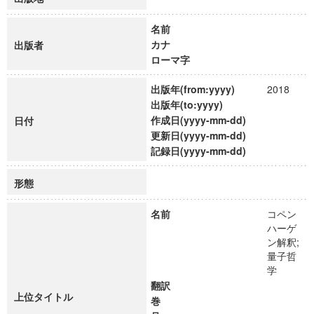
名前
カナ
出版者
ローマ字
出版年(from:yyyy)
2018
出版年(to:yyyy)
作成日(yyyy-mm-dd)
日付
更新日(yyyy-mm-dd)
記録日(yyyy-mm-dd)
形態
名前
コペン
ハーゲ
ン解釈;
量子哲
学
翻訳
上位タイトル
巻