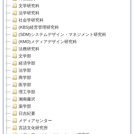
文学研究科
法学研究科
社会学研究科
(KBS)経営管理研究科
(SDM)システムデザイン・マネジメント研究科
(KMD)メディアデザイン研究科
法務研究科
文学部
経済学部
法学部
商学部
医学部
理工学部
湘南藤沢
薬学部
日吉紀要
メディアセンター
言語文化研究所