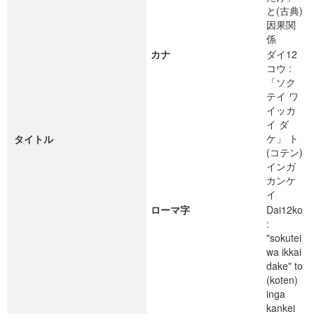
と(古典)
因果関
係
カナ
ダイ12
コウ :
「ソク
テイ ワ
イッカ
イ ダ
ケ」 ト
タイトル
(コテン)
インガ
カンケ
イ
ローマ字
Dai12ko
:
"sokutei
wa ikkai
dake" to
(koten)
inga
kankei