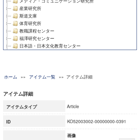
メディア・コミュニケーション研究所
産業研究所
斯道文庫
体育研究所
教職課程センター
福澤研究センター
日本語・日本文化教育センター
アート・センター
外国語教育研究センター
デジタルメディア・コンテンツ統合研究センター
ホーム
»»
グローバルリサーチインスティテュート
アイテム一覧
»» アイテム詳細
塾内助成報告書
科学研究費補助金研究成果報告書
アイテム詳細
21世紀COEプログラム
Article
アイテムタイプ
慶應義塾大学グローバルCOEプログラム市民社会ガバナンス
慶應義塾大学グローバルCOEプログラム論理と感性の先端的
KO52003002-00000000-0391
ID
博士課程教育リーディングプログラム「超成熟社会発展のサ
学術雑誌掲載論文等(8)
画像
その他