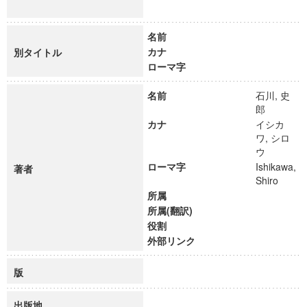
名前
カナ
別タイトル
ローマ字
名前
石川, 史
郎
カナ
イシカ
ワ, シロ
ウ
ローマ字
Ishikawa,
著者
Shiro
所属
所属(翻訳)
役割
外部リンク
版
出版地