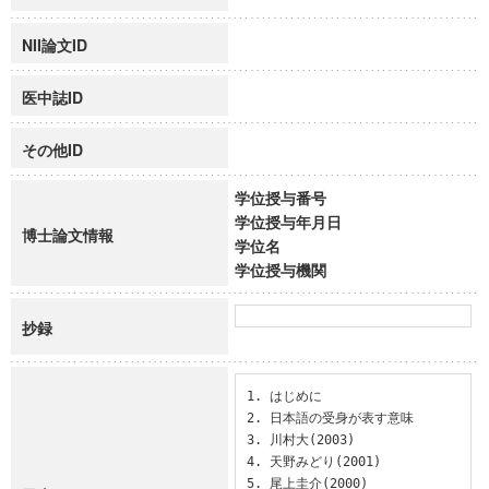
NII論文ID
医中誌ID
その他ID
学位授与番号
学位授与年月日
博士論文情報
学位名
学位授与機関
抄録
1. はじめに

2. 日本語の受身が表す意味

3. 川村大(2003)

4. 天野みどり(2001)

5. 尾上圭介(2000)
