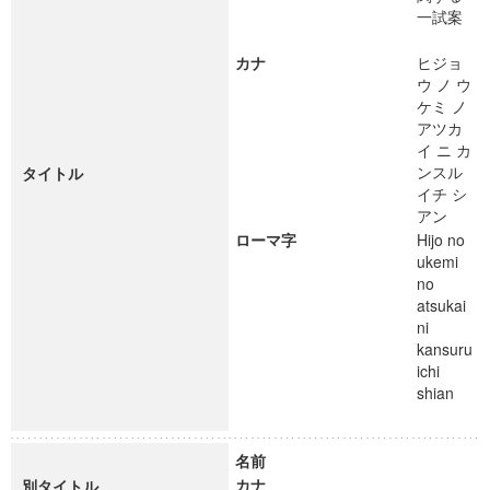
一試案
カナ
ヒジョ
ウ ノ ウ
ケミ ノ
アツカ
イ ニ カ
ンスル
タイトル
イチ シ
アン
ローマ字
Hijo no
ukemi
no
atsukai
ni
kansuru
ichi
shian
名前
カナ
別タイトル