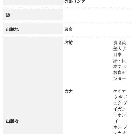
外部リンク
版
東京
出版地
名前
慶應義
塾大学
日本
語・日
本文化
教育セ
ンター
カナ
ケイオ
ウ ギジ
ュク ダ
イガク
ニホン
ゴ・ニ
出版者
ホン ブ
ンカ キ