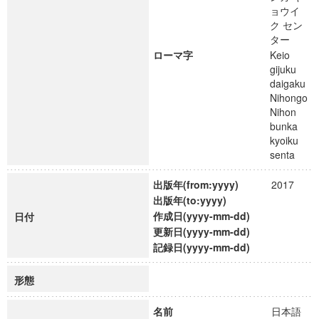
ョウイ
ク セン
ター
ローマ字
Keio
gijuku
daigaku
Nihongo
Nihon
bunka
kyoiku
senta
出版年(from:yyyy)
2017
出版年(to:yyyy)
作成日(yyyy-mm-dd)
日付
更新日(yyyy-mm-dd)
記録日(yyyy-mm-dd)
形態
名前
日本語