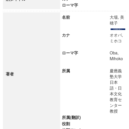
ローマ字
名前
大場, 美
穂子
カナ
オオバ,
ミホコ
ローマ字
Oba,
Mihoko
所属
慶應義
著者
塾大学
日本
語・日
本文化
教育セ
ンター
教授
所属(翻訳)
役割