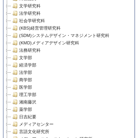
文学研究科
法学研究科
社会学研究科
(KBS)経営管理研究科
(SDM)システムデザイン・マネジメント研究科
(KMD)メディアデザイン研究科
法務研究科
文学部
経済学部
法学部
商学部
医学部
理工学部
湘南藤沢
薬学部
日吉紀要
メディアセンター
言語文化研究所