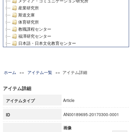
メディア・コミュニケーション研究所
産業研究所
斯道文庫
体育研究所
教職課程センター
福澤研究センター
日本語・日本文化教育センター
アート・センター
外国語教育研究センター
デジタルメディア・コンテンツ統合研究センター
ホーム
»»
グローバルリサーチインスティテュート
アイテム一覧
»» アイテム詳細
塾内助成報告書
科学研究費補助金研究成果報告書
アイテム詳細
21世紀COEプログラム
Article
アイテムタイプ
慶應義塾大学グローバルCOEプログラム市民社会ガバナンス
慶應義塾大学グローバルCOEプログラム論理と感性の先端的
AN00189695-20170300-0001
ID
博士課程教育リーディングプログラム「超成熟社会発展のサ
学術雑誌掲載論文等(8)
画像
その他