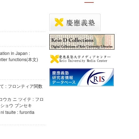
tion in Japan :
rontier functions(本文)
 : フロンティア関数
コウカ ニ ツイテ : フロ
ジッショウ ブンセキ
i tsuite : furontia