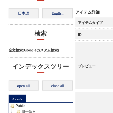
アイテム詳細
アイテムタイプ
検索
ID
全文検索(Googleカスタム検索)
インデックスツリー
プレビュー
open all
close all
Public
Public
博士論文