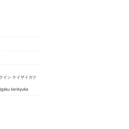
科
ガクイン ケイザイガク
izaigaku kenkyuka