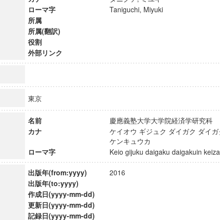
ローマ字
Taniguchi, Miyuki
所属
所属(翻訳)
役割
外部リンク
東京
名前
慶應義塾大学大学院経済学研究
カナ
ケイオウ ギジュク ダイガク ダイ
ケンキュウカ
ローマ字
Keio gijuku daigaku daigakuin ke
ンス教育研究センター
出版年(from:yyyy)
2016
端的教育研究拠点
出版年(to:yyyy)
のサイエンス」
作成日(yyyy-mm-dd)
更新日(yyyy-mm-dd)
記録日(yyyy-mm-dd)