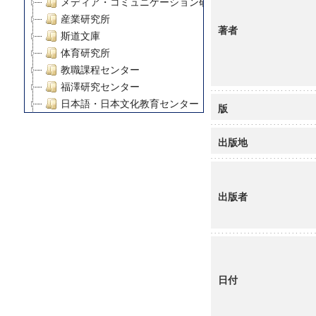
メディア・コミュニケーション研究所
産業研究所
著者
斯道文庫
体育研究所
教職課程センター
福澤研究センター
日本語・日本文化教育センター
版
アート・センター
外国語教育研究センター
出版地
デジタルメディア・コンテンツ統合研究センター
グローバルリサーチインスティテュート
塾内助成報告書
出版者
科学研究費補助金研究成果報告書
21世紀COEプログラム
慶應義塾大学グローバルCOEプログラム市民社会ガバナ
慶應義塾大学グローバルCOEプログラム論理と感性の先
博士課程教育リーディングプログラム「超成熟社会発展
日付
学術雑誌掲載論文等(8)
その他