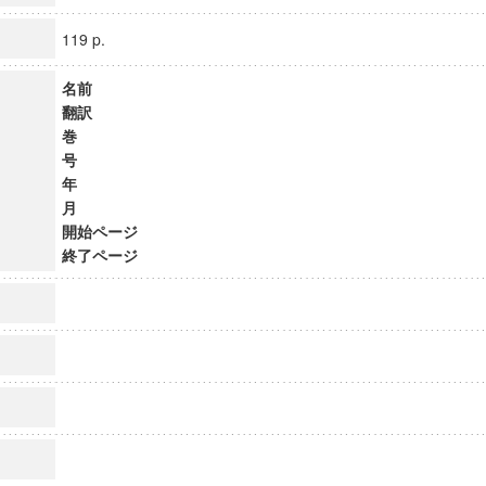
119 p.
名前
翻訳
巻
号
年
月
開始ページ
終了ページ