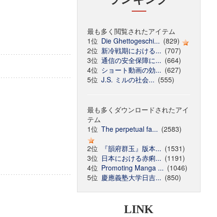
最も多く閲覧されたアイテム
1位
Die Ghettogeschi...
(829)
2位
新冷戦期における...
(707)
3位
通信の安全保障に...
(664)
4位
ショート動画の効...
(627)
5位
J.S. ミルの社会...
(555)
最も多くダウンロードされたアイ
テム
1位
The perpetual fa...
(2583)
2位
『韻府群玉』版本...
(1531)
3位
日本における赤痢...
(1191)
4位
Promoting Manga ...
(1046)
5位
慶應義塾大学日吉...
(850)
LINK