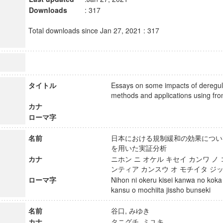
Downloads
: 317
Total downloads since Jan 27, 2021 : 317
タイトル
Essays on some impacts of deregula
methods and applications using f
カナ
ローマ字
名前
日本における規制緩和の効果について
を用いた実証分析
カナ
ニホン ニ オケル キセイ カンワ ノ 
ンティア カンスウ オ モチイタ 
ローマ字
Nihon ni okeru kisei kanwa no koka n
kansu o mochiita jissho bunseki
名前
谷口, みゆき
カナ
タニグチ, ミユキ