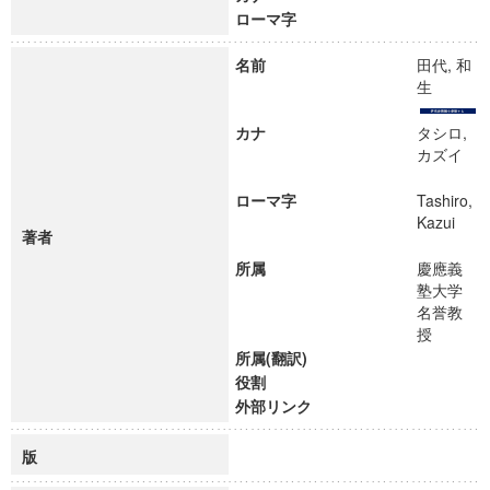
ローマ字
名前
田代, 和
生
カナ
タシロ,
カズイ
ローマ字
Tashiro,
Kazui
著者
所属
慶應義
塾大学
名誉教
授
所属(翻訳)
役割
外部リンク
版