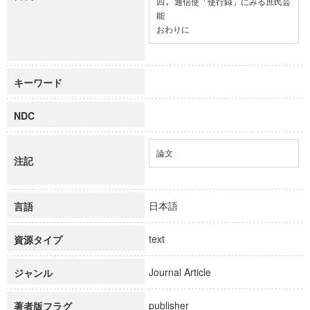
四, 通信使「使行録」にみる庶民芸
能

おわりに
キーワード
NDC
論文
注記
日本語
言語
text
資源タイプ
Journal Article
ジャンル
publisher
著者版フラグ