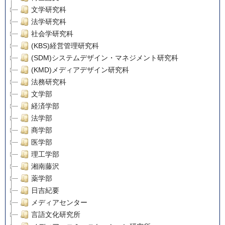
文学研究科
法学研究科
社会学研究科
(KBS)経営管理研究科
(SDM)システムデザイン・マネジメント研究科
(KMD)メディアデザイン研究科
法務研究科
文学部
経済学部
法学部
商学部
医学部
理工学部
湘南藤沢
薬学部
日吉紀要
メディアセンター
言語文化研究所