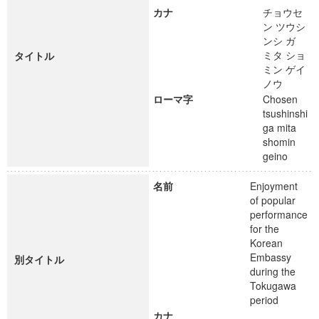
カナ
チョウセ
ン ツウシ
ンシ ガ
ミタ ショ
タイトル
ミン ゲイ
ノウ
ローマ字
Chosen
tsushinshi
ga mita
shomin
geino
名前
Enjoyment
of popular
performance
for the
Korean
Embassy
別タイトル
during the
Tokugawa
period
カナ