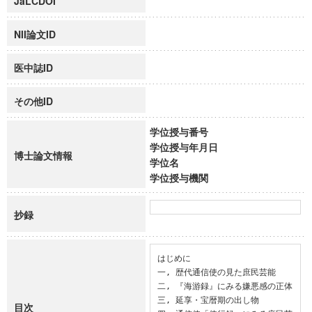
JaLCDOI
NII論文ID
医中誌ID
その他ID
学位授与番号
学位授与年月日
博士論文情報
学位名
学位授与機関
抄録
はじめに

一, 歴代通信使の見た庶民芸能

二, 『海游録』にみる嫌悪感の正体

三, 延享・宝暦期の出し物

目次