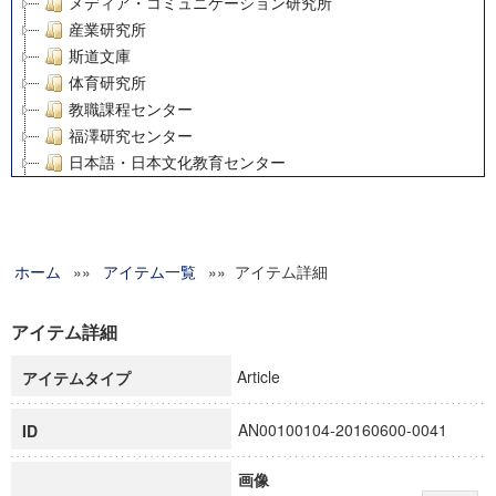
メディア・コミュニケーション研究所
産業研究所
斯道文庫
体育研究所
教職課程センター
福澤研究センター
日本語・日本文化教育センター
アート・センター
外国語教育研究センター
デジタルメディア・コンテンツ統合研究センター
ホーム
»»
グローバルリサーチインスティテュート
アイテム一覧
»» アイテム詳細
塾内助成報告書
科学研究費補助金研究成果報告書
アイテム詳細
21世紀COEプログラム
Article
アイテムタイプ
慶應義塾大学グローバルCOEプログラム市民社会ガバナンス
慶應義塾大学グローバルCOEプログラム論理と感性の先端的
AN00100104-20160600-0041
ID
博士課程教育リーディングプログラム「超成熟社会発展のサ
学術雑誌掲載論文等(8)
画像
その他