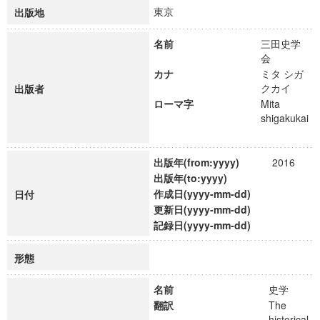
東京
出版地
名前
三田史学
会
カナ
ミタ シガ
クカイ
出版者
ローマ字
Mita
shigakukai
出版年(from:yyyy)
2016
出版年(to:yyyy)
作成日(yyyy-mm-dd)
日付
更新日(yyyy-mm-dd)
記録日(yyyy-mm-dd)
形態
名前
史学
翻訳
The
historical