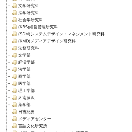
文学研究科
法学研究科
社会学研究科
(KBS)経営管理研究科
(SDM)システムデザイン・マネジメント研究科
(KMD)メディアデザイン研究科
法務研究科
文学部
経済学部
法学部
商学部
医学部
理工学部
湘南藤沢
薬学部
日吉紀要
メディアセンター
言語文化研究所