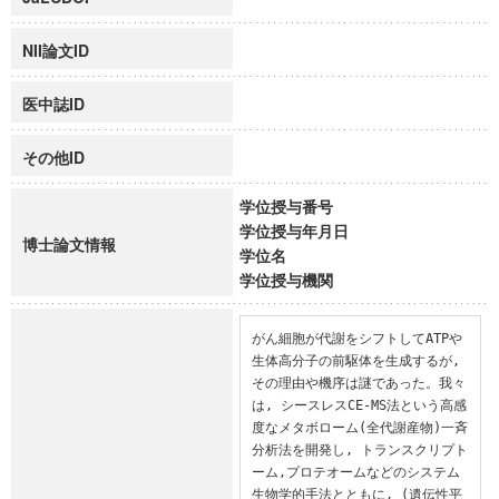
NII論文ID
医中誌ID
その他ID
学位授与番号
学位授与年月日
博士論文情報
学位名
学位授与機関
がん細胞が代謝をシフトしてATPや
生体高分子の前駆体を生成するが, 
その理由や機序は謎であった。我々
は, シースレスCE-MS法という高感
度なメタボローム(全代謝産物)一斉
分析法を開発し, トランスクリプト
ーム,プロテオームなどのシステム
生物学的手法とともに, (遺伝性平