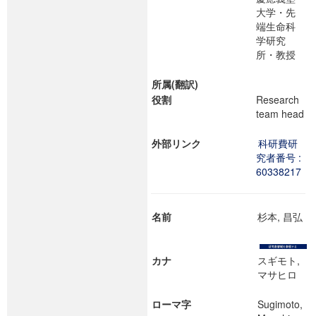
大学・先
端生命科
学研究
所・教授
所属(翻訳)
役割
Research
team head
外部リンク
科研費研
究者番号 :
60338217
名前
杉本, 昌弘
カナ
スギモト,
マサヒロ
ローマ字
Sugimoto,