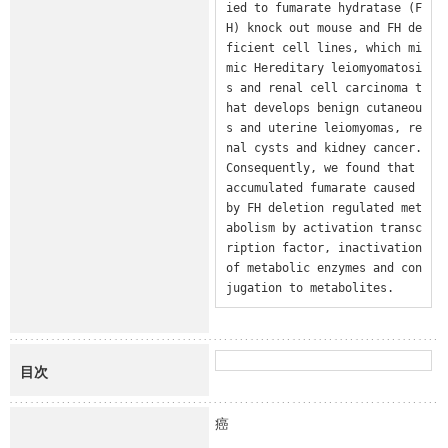
ied to fumarate hydratase (F
H) knock out mouse and FH de
ficient cell lines, which mi
mic Hereditary leiomyomatosi
s and renal cell carcinoma t
hat develops benign cutaneou
s and uterine leiomyomas, re
nal cysts and kidney cancer.

Consequently, we found that 
accumulated fumarate caused 
by FH deletion regulated met
abolism by activation transc
ription factor, inactivation 
of metabolic enzymes and con
jugation to metabolites.
目次
癌