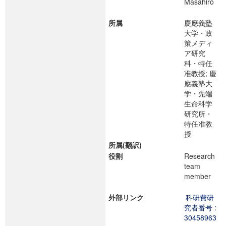
Masahiro
所属
慶應義塾
大学・政
策メディ
ア研究
科・特任
准教授; 慶
應義塾大
学・先端
生命科学
研究所・
特任准教
授
所属(翻訳)
役割
Research
team
member
外部リンク
科研費研
究者番号 :
30458963