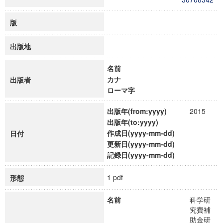
版
出版地
名前
カナ
出版者
ローマ字
出版年(from:yyyy)
2015
出版年(to:yyyy)
作成日(yyyy-mm-dd)
日付
更新日(yyyy-mm-dd)
記録日(yyyy-mm-dd)
1 pdf
形態
名前
科学研
究費補
助金研