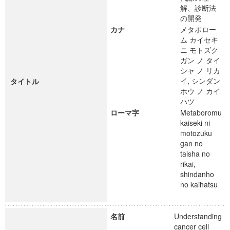
解、診断法
の開発
カナ
メタボロー
ム カイセキ
ニ モトズク
ガン ノ タイ
シャ ノ リカ
イ, シンダン
タイトル
ホウ ノ カイ
ハツ
ローマ字
Metaboromu
kaiseki ni
motozuku
gan no
taisha no
rikai,
shindanho
no kaihatsu
名前
Understanding
cancer cell