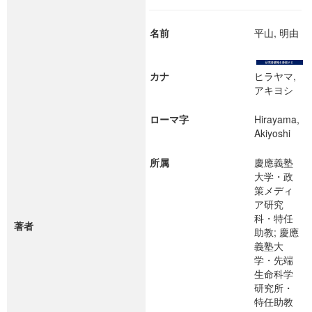
名前
平山, 明由
カナ
ヒラヤマ,
アキヨシ
ローマ字
Hirayama,
Akiyoshi
所属
慶應義塾
大学・政
策メディ
ア研究
科・特任
著者
助教; 慶應
義塾大
学・先端
生命科学
研究所・
特任助教