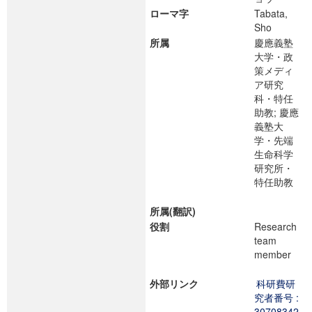
ローマ字
Tabata,
Sho
所属
慶應義塾
大学・政
策メディ
ア研究
科・特任
助教; 慶應
義塾大
学・先端
生命科学
研究所・
特任助教
所属(翻訳)
役割
Research
team
member
外部リンク
科研費研
究者番号 :
30708342