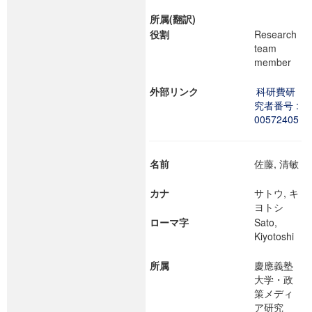
所属(翻訳)
役割
Research
team
member
外部リンク
科研費研
究者番号 :
00572405
名前
佐藤, 清敏
カナ
サトウ, キ
ヨトシ
ローマ字
Sato,
Kiyotoshi
所属
慶應義塾
大学・政
策メディ
ア研究