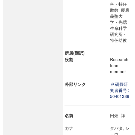
科・特任
助教; 慶應
義塾大
学・先端
生命科学
研究所・
特任助教
所属(翻訳)
役割
Research
team
member
外部リンク
科研費研
究者番号 :
50401386
名前
田畑, 祥
カナ
タバタ, シ
ョウ