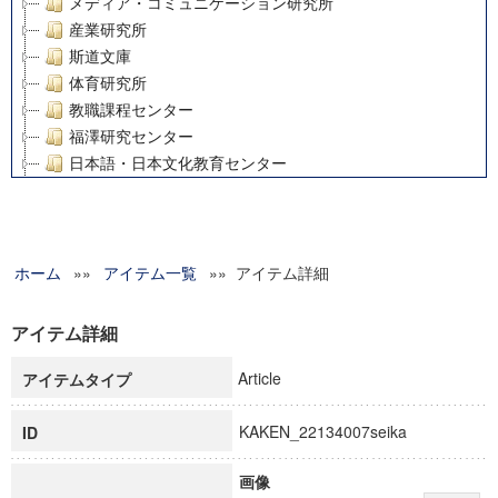
メディア・コミュニケーション研究所
産業研究所
斯道文庫
体育研究所
教職課程センター
福澤研究センター
日本語・日本文化教育センター
アート・センター
外国語教育研究センター
デジタルメディア・コンテンツ統合研究センター
ホーム
»»
グローバルリサーチインスティテュート
アイテム一覧
»» アイテム詳細
塾内助成報告書
科学研究費補助金研究成果報告書
アイテム詳細
21世紀COEプログラム
Article
アイテムタイプ
慶應義塾大学グローバルCOEプログラム市民社会ガバナンス
慶應義塾大学グローバルCOEプログラム論理と感性の先端的
KAKEN_22134007seika
ID
博士課程教育リーディングプログラム「超成熟社会発展のサ
学術雑誌掲載論文等(8)
画像
その他