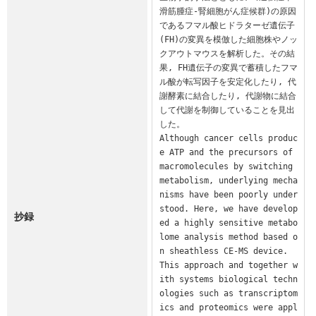
滑筋腫症-腎細胞がん症候群)の原因
であるフマル酸ヒドラターゼ遺伝子
(FH)の変異を模倣した細胞株やノッ
クアウトマウスを解析した。その結
果, FH遺伝子の変異で蓄積したフマ
ル酸が転写因子を安定化したり, 代
謝酵素に結合したり, 代謝物に結合
して代謝を制御していることを見出
した。

Although cancer cells produc
e ATP and the precursors of 
macromolecules by switching 
metabolism, underlying mecha
nisms have been poorly under
stood. Here, we have develop
抄録
ed a highly sensitive metabo
lome analysis method based o
n sheathless CE-MS device.

This approach and together w
ith systems biological techn
ologies such as transcriptom
ics and proteomics were appl