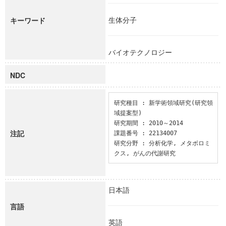
生体分子
キーワード
バイオテクノロジー
NDC
研究種目 : 新学術領域研究(研究領
域提案型)

研究期間 : 2010～2014

注記
課題番号 : 22134007

研究分野 : 分析化学, メタボロミ
クス, がんの代謝研究
日本語
言語
英語