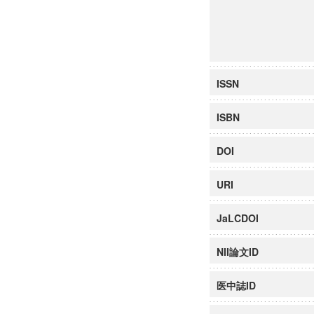
ISSN
ISBN
DOI
URI
JaLCDOI
NII論文ID
医中誌ID