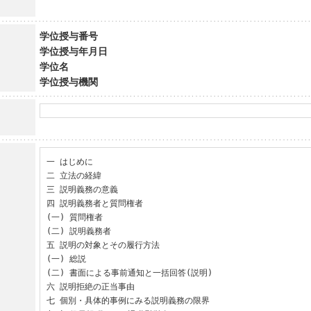
学位授与番号
学位授与年月日
学位名
学位授与機関
一 はじめに

二 立法の経緯

三 説明義務の意義

四 説明義務者と質問権者

(一) 質問権者

(二) 説明義務者

五 説明の対象とその履行方法

(一) 総説

(二) 書面による事前通知と一括回答(説明)

六 説明拒絶の正当事由

七 個別・具体的事例にみる説明義務の限界
