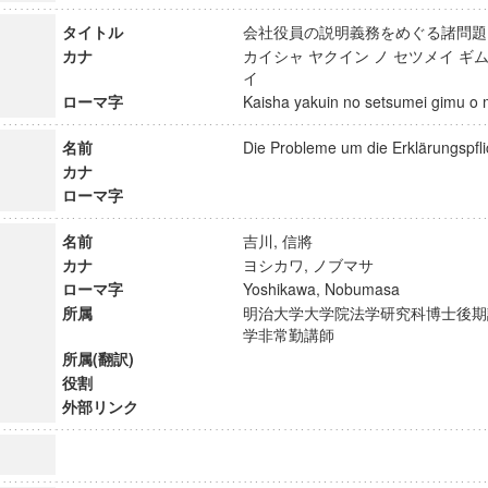
タイトル
会社役員の説明義務をめぐる諸
カナ
カイシャ ヤクイン ノ セツメイ ギム
イ
ローマ字
Kaisha yakuin no setsumei gimu
名前
Die Probleme um die Erklärungspf
カナ
ローマ字
名前
吉川, 信將
カナ
ヨシカワ, ノブマサ
ローマ字
Yoshikawa, Nobumasa
所属
明治大学大学院法学研究科博士後期
学非常勤講師
所属(翻訳)
役割
外部リンク