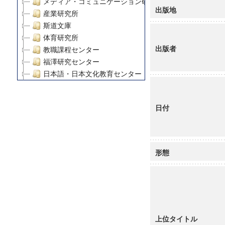
メディア・コミュニケーション研究所
出版地
産業研究所
斯道文庫
体育研究所
出版者
教職課程センター
福澤研究センター
日本語・日本文化教育センター
アート・センター
外国語教育研究センター
日付
デジタルメディア・コンテンツ統合研究センター
グローバルリサーチインスティテュート
塾内助成報告書
科学研究費補助金研究成果報告書
形態
21世紀COEプログラム
慶應義塾大学グローバルCOEプログラム市民社会ガバナ
慶應義塾大学グローバルCOEプログラム論理と感性の先
博士課程教育リーディングプログラム「超成熟社会発展
学術雑誌掲載論文等(8)
上位タイトル
その他