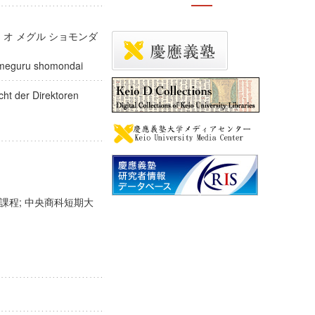
問題
 オ メグル ショモンダ
 o meguru shomondai
licht der Direktoren
課程; 中央商科短期大