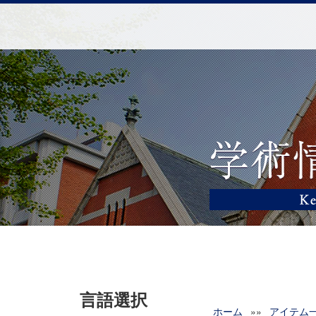
言語選択
ホーム
»»
アイテム