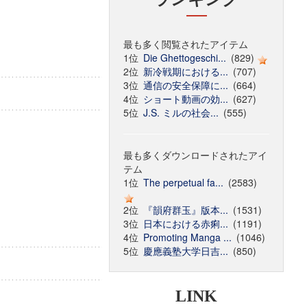
最も多く閲覧されたアイテム
1位
Die Ghettogeschi...
(829)
2位
新冷戦期における...
(707)
3位
通信の安全保障に...
(664)
4位
ショート動画の効...
(627)
5位
J.S. ミルの社会...
(555)
最も多くダウンロードされたアイ
テム
1位
The perpetual fa...
(2583)
2位
『韻府群玉』版本...
(1531)
3位
日本における赤痢...
(1191)
4位
Promoting Manga ...
(1046)
5位
慶應義塾大学日吉...
(850)
LINK