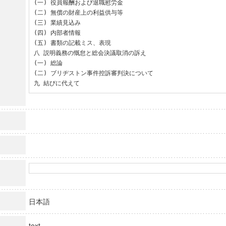
(一) 役員報酬および退職慰労金

(二) 無償の財産上の利益供与等

(三) 業績見込み

(四) 内部者情報

(五) 書類の記載ミス、表現

八 説明義務の慨怠と総会決議取消の訴え

(一) 総論

(二) ブリヂストン事件控訴審判決について

九 結びに代えて
日本語
text