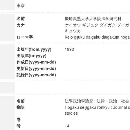
東京
名前
慶應義塾大学大学院法学研究科
カナ
ケイオウ ギジュク ダイガク ダイガ
キュウカ
ローマ字
Keio gijuku daigaku daigakuin h
出版年(from:yyyy)
1992
出版年(to:yyyy)
作成日(yyyy-mm-dd)
更新日(yyyy-mm-dd)
記録日(yyyy-mm-dd)
ンス教育研究センター
名前
法學政治學論究 : 法律・政治・
端的教育研究拠点
翻訳
Hogaku seijigaku ronkyu : Journal of
のサイエンス」
studies
巻
号
14