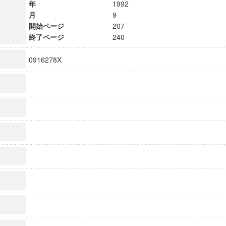
年
1992
月
9
開始ページ
207
終了ページ
240
0916278X