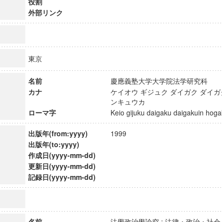
役割
外部リンク
東京
名前
慶應義塾大学大学院法学研究科
カナ
ケイオウ ギジュク ダイガク ダイ
ンキュウカ
ローマ字
Keio gijuku daigaku daigakuin h
出版年(from:yyyy)
1999
出版年(to:yyyy)
作成日(yyyy-mm-dd)
更新日(yyyy-mm-dd)
ンス教育研究センター
記録日(yyyy-mm-dd)
端的教育研究拠点
のサイエンス」
名前
法學政治學論究 : 法律・政治・