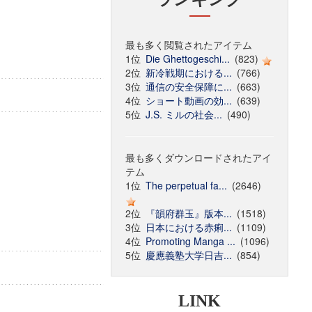
最も多く閲覧されたアイテム
1位
Die Ghettogeschi...
(823)
2位
新冷戦期における...
(766)
3位
通信の安全保障に...
(663)
4位
ショート動画の効...
(639)
5位
J.S. ミルの社会...
(490)
最も多くダウンロードされたアイ
テム
1位
The perpetual fa...
(2646)
2位
『韻府群玉』版本...
(1518)
3位
日本における赤痢...
(1109)
4位
Promoting Manga ...
(1096)
5位
慶應義塾大学日吉...
(854)
LINK