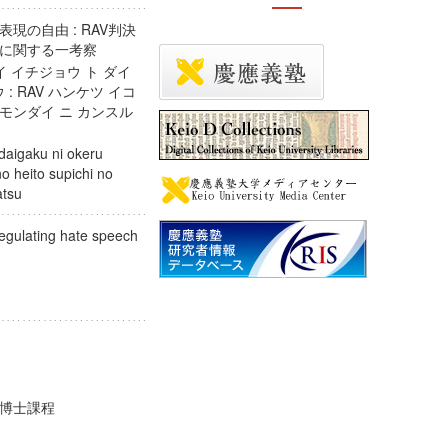
の自由 : RAV判決
題に関する一考察
 イチジョウ ト ダイ
: RAV ハンケツ イコ
 モンダイ ニ カンスル
daigaku ni okeru
o heito supichi no
osatsu
egulating hate speech
期博士課程