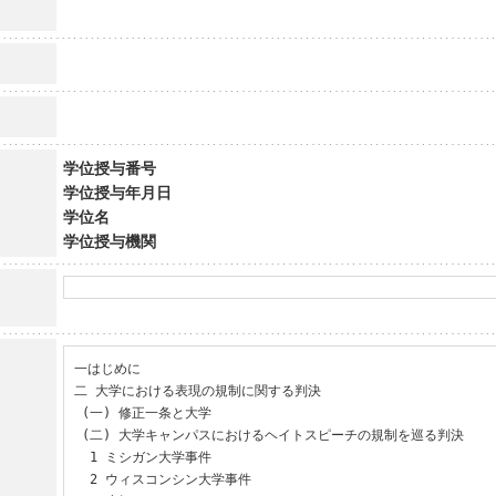
学位授与番号
学位授与年月日
学位名
学位授与機関
一はじめに

二 大学における表現の規制に関する判決

 (一) 修正一条と大学

 (二) 大学キャンパスにおけるヘイトスピーチの規制を巡る判決

  1 ミシガン大学事件

  2 ウィスコンシン大学事件
