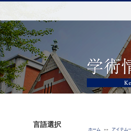
言語選択
ホーム
»»
アイテム