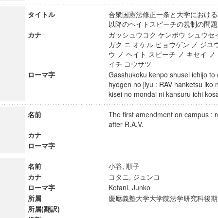
タイトル
合衆国憲法修正一条と大学における表現
以降のヘイトスピーチの規制の問
カナ
ガッシュウコク ケンポウ シュウセイ
ガク ニ オケル ヒョウゲン ノ ジユウ 
ウ ノ ヘイト スピーチ ノ キセイ ノ
イチ コウサツ
ローマ字
Gasshukoku kenpo shusei ichijo to 
hyogen no jiyu : RAV hanketsu iko n
kisei no mondai ni kansuru ichi k
名前
The first amendment on campus : r
after R.A.V.
カナ
ローマ字
名前
小谷, 順子
カナ
コタニ, ジュンコ
ローマ字
Kotani, Junko
所属
慶應義塾大学大学院法学研究科後
所属(翻訳)