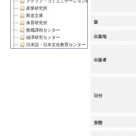
メディア・コミュニケーション研究所
産業研究所
斯道文庫
版
体育研究所
教職課程センター
出版地
福澤研究センター
日本語・日本文化教育センター
アート・センター
出版者
外国語教育研究センター
デジタルメディア・コンテンツ統合研究センター
グローバルリサーチインスティテュート
塾内助成報告書
科学研究費補助金研究成果報告書
日付
21世紀COEプログラム
慶應義塾大学グローバルCOEプログラム市民社会ガバナ
慶應義塾大学グローバルCOEプログラム論理と感性の先
博士課程教育リーディングプログラム「超成熟社会発展
形態
学術雑誌掲載論文等(8)
その他