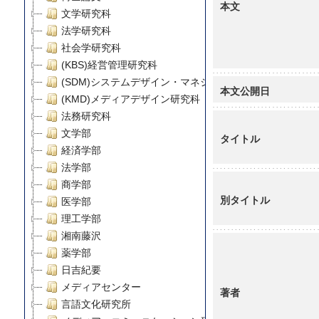
本文
文学研究科
法学研究科
社会学研究科
(KBS)経営管理研究科
(SDM)システムデザイン・マネジメント研究科
本文公開日
(KMD)メディアデザイン研究科
法務研究科
文学部
タイトル
経済学部
法学部
商学部
別タイトル
医学部
理工学部
湘南藤沢
薬学部
日吉紀要
メディアセンター
著者
言語文化研究所