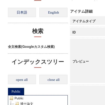
アイテム詳細
アイテムタイプ
検索
ID
全文検索(Googleカスタム検索)
インデックスツリー
プレビュー
open all
close all
Public
Public
博士論文