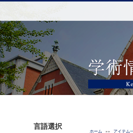
言語選択
ホーム
»»
アイテム