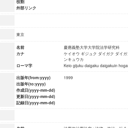
役割
外部リンク
東京
名前
慶應義塾大学大学院法学研究科
カナ
ケイオウ ギジュク ダイガク ダイ
ンキュウカ
ローマ字
Keio gijuku daigaku daigakuin h
出版年(from:yyyy)
1999
出版年(to:yyyy)
作成日(yyyy-mm-dd)
更新日(yyyy-mm-dd)
ンス教育研究センター
記録日(yyyy-mm-dd)
端的教育研究拠点
のサイエンス」