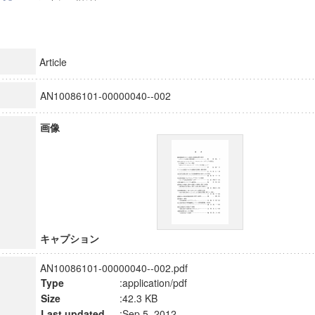
Article
AN10086101-00000040--002
画像
キャプション
AN10086101-00000040--002.pdf
Type
:application/pdf
Size
:42.3 KB
Last updated
:Sep 5, 2012