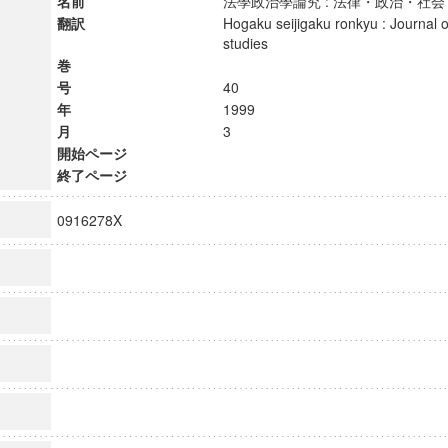
名前
法學政治學論究 : 法律・政治・
翻訳
Hogaku seijigaku ronkyu : Journal of
studies
巻
号
40
年
1999
月
3
開始ページ
終了ページ
0916278X