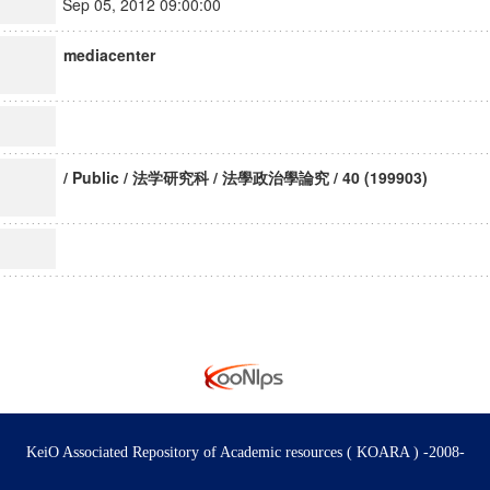
Sep 05, 2012 09:00:00
mediacenter
/ Public / 法学研究科 / 法學政治學論究 / 40 (199903)
KeiO Associated Repository of Academic resources ( KOARA ) -2008-