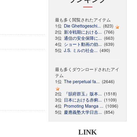
最も多く閲覧されたアイテム
1位
Die Ghettogeschi...
(823)
2位
新冷戦期における...
(766)
3位
通信の安全保障に...
(663)
4位
ショート動画の効...
(639)
5位
J.S. ミルの社会...
(490)
最も多くダウンロードされたアイ
テム
1位
The perpetual fa...
(2646)
2位
『韻府群玉』版本...
(1518)
3位
日本における赤痢...
(1109)
4位
Promoting Manga ...
(1096)
5位
慶應義塾大学日吉...
(854)
LINK