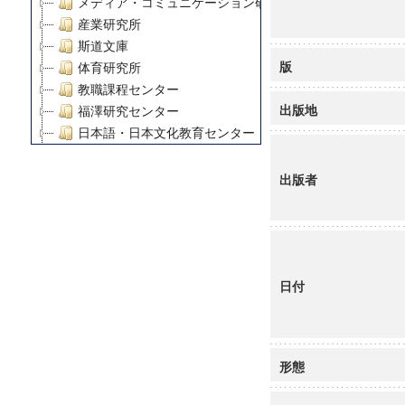
メディア・コミュニケーション研究所
産業研究所
斯道文庫
版
体育研究所
教職課程センター
出版地
福澤研究センター
日本語・日本文化教育センター
アート・センター
外国語教育研究センター
出版者
デジタルメディア・コンテンツ統合研究センター
グローバルリサーチインスティテュート
塾内助成報告書
科学研究費補助金研究成果報告書
日付
21世紀COEプログラム
慶應義塾大学グローバルCOEプログラム市民社会ガバナ
慶應義塾大学グローバルCOEプログラム論理と感性の先
博士課程教育リーディングプログラム「超成熟社会発展
形態
学術雑誌掲載論文等(8)
その他