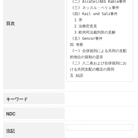
 (二) Alcatel/AEG Kable事件

 (三) ネッスル・ペリェ事件

 (四) Kail und Salz事件

  1 序

目次
  2 法務官意見

  3 欧州司法裁判所の見解

 (五) Gencor事件

四 考察

 (一) 合併規則による共同の支配
的地位の規制の是非

 (二) 八二条および合併規則にお
ける共同支配の概念の異同

五 結語
キーワード
NDC
注記