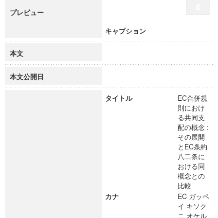
プレビュー
キャプション
本文
本文公開日
タイトル
EC合併規
則におけ
る共同支
配の概念 :
その展開
とEC条約
八二条に
おける同
概念との
比較
カナ
EC ガッペ
イ キソク
ニ オケル