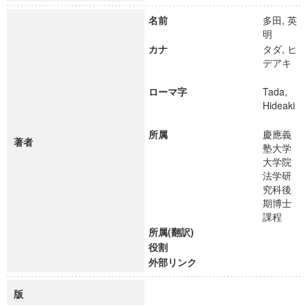
名前
多田, 英
明
カナ
タダ, ヒ
デアキ
ローマ字
Tada,
Hideaki
所属
慶應義
著者
塾大学
大学院
法学研
究科後
期博士
課程
所属(翻訳)
役割
外部リンク
版