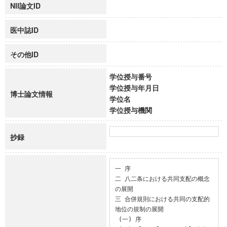
NII論文ID
医中誌ID
その他ID
学位授与番号
学位授与年月日
博士論文情報
学位名
学位授与機関
抄録
一 序

二 八二条における共同支配の概念
の展開

三 合併規則における共同の支配的
地位の規制の展開

 (一) 序
