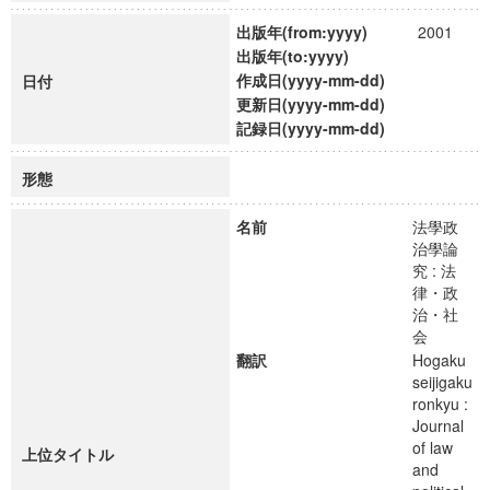
出版年(from:yyyy)
2001
出版年(to:yyyy)
作成日(yyyy-mm-dd)
日付
更新日(yyyy-mm-dd)
記録日(yyyy-mm-dd)
形態
名前
法學政
治學論
究 : 法
律・政
治・社
会
翻訳
Hogaku
seijigaku
ronkyu :
Journal
of law
上位タイトル
and