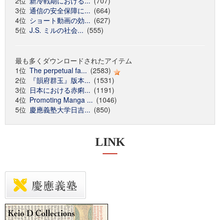
2位
新冷戦期における...
(707)
3位
通信の安全保障に...
(664)
4位
ショート動画の効...
(627)
5位
J.S. ミルの社会...
(555)
最も多くダウンロードされたアイテム
1位
The perpetual fa...
(2583)
2位
『韻府群玉』版本...
(1531)
3位
日本における赤痢...
(1191)
4位
Promoting Manga ...
(1046)
5位
慶應義塾大学日吉...
(850)
LINK