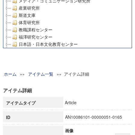
メディア・コミュニケーション研究所
産業研究所
斯道文庫
体育研究所
教職課程センター
福澤研究センター
日本語・日本文化教育センター
アート・センター
外国語教育研究センター
デジタルメディア・コンテンツ統合研究センター
ホーム
»»
グローバルリサーチインスティテュート
アイテム一覧
»» アイテム詳細
塾内助成報告書
科学研究費補助金研究成果報告書
アイテム詳細
21世紀COEプログラム
Article
アイテムタイプ
慶應義塾大学グローバルCOEプログラム市民社会ガバナンス
慶應義塾大学グローバルCOEプログラム論理と感性の先端的
AN10086101-00000051-0165
ID
博士課程教育リーディングプログラム「超成熟社会発展のサ
学術雑誌掲載論文等(8)
画像
その他