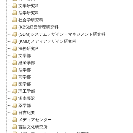
文学研究科
法学研究科
社会学研究科
(KBS)経営管理研究科
(SDM)システムデザイン・マネジメント研究科
(KMD)メディアデザイン研究科
法務研究科
文学部
経済学部
法学部
商学部
医学部
理工学部
湘南藤沢
薬学部
日吉紀要
メディアセンター
言語文化研究所