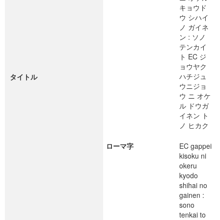
キョウド
ウ シハイ
ノ ガイネ
ン : ソノ
テンカイ
ト EC ジ
ョウヤク
ハチジュ
タイトル
ウニジョ
ウ ニ オケ
ル ドウガ
イネン ト
ノ ヒカク
ローマ字
EC gappei
kisoku ni
okeru
kyodo
shihai no
gainen :
sono
tenkai to