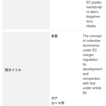
EC joyaku
hachijunijo
ni okeru
dogainen
tono
hikaku
名前
The concept
of collective
dominance
under EC
merger
regulation :
its
development
別タイトル
and
comparison
with that
under article
82
カナ
ローマ字