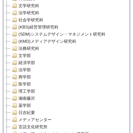
文学研究科
法学研究科
社会学研究科
(KBS)経営管理研究科
(SDM)システムデザイン・マネジメント研究科
(KMD)メディアデザイン研究科
法務研究科
文学部
経済学部
法学部
商学部
医学部
理工学部
湘南藤沢
薬学部
日吉紀要
メディアセンター
言語文化研究所