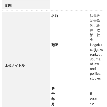
形態
名前
法學政
治學論
究 : 法
律・政
治・社
会
翻訳
Hogaku
seijigaku
ronkyu :
Journal
of law
上位タイトル
and
political
studies
巻
号
51
年
2001
月
12