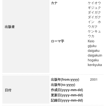
カナ
ケイオウ
ギジュク
ダイガク
ダイガク
イン ホ
ウガク
出版者
ケンキュ
ウカ
ローマ字
Keio
gijuku
daigaku
daigakuin
hogaku
kenkyuka
出版年(from:yyyy)
2001
出版年(to:yyyy)
作成日(yyyy-mm-dd)
日付
更新日(yyyy-mm-dd)
記録日(yyyy-mm-dd)