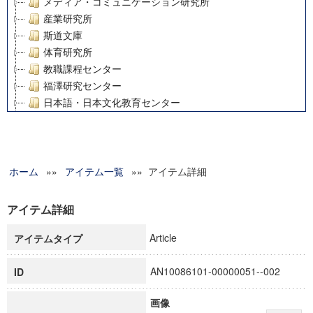
メディア・コミュニケーション研究所
産業研究所
斯道文庫
体育研究所
教職課程センター
福澤研究センター
日本語・日本文化教育センター
アート・センター
外国語教育研究センター
デジタルメディア・コンテンツ統合研究センター
ホーム
»»
グローバルリサーチインスティテュート
アイテム一覧
»» アイテム詳細
塾内助成報告書
科学研究費補助金研究成果報告書
アイテム詳細
21世紀COEプログラム
Article
アイテムタイプ
慶應義塾大学グローバルCOEプログラム市民社会ガバナンス
慶應義塾大学グローバルCOEプログラム論理と感性の先端的
AN10086101-00000051--002
ID
博士課程教育リーディングプログラム「超成熟社会発展のサ
学術雑誌掲載論文等(8)
画像
その他