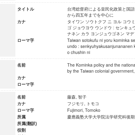
タイトル
台湾総督府による皇民化政策と国語常
から四五年までを中心に
カナ
タイワン ソウトクフ ニ ヨル コウミ
ゴ ジョウヨウ ウンドウ : センキ
ナネン カラ ヨンジュウゴネン マデ
ローマ字
Taiwan sotokufu ni yoru kominka se
undo : senkyuhyakusanjunananen 
o chushin ni
名前
The Kominka policy and the natio
by the Taiwan colonial governme
カナ
ローマ字
名前
藤森, 智子
カナ
フジモリ, トモコ
ローマ字
Fujimori, Tomoko
所属
慶應義塾大学大学院法学研究科後
所属(翻訳)
役割