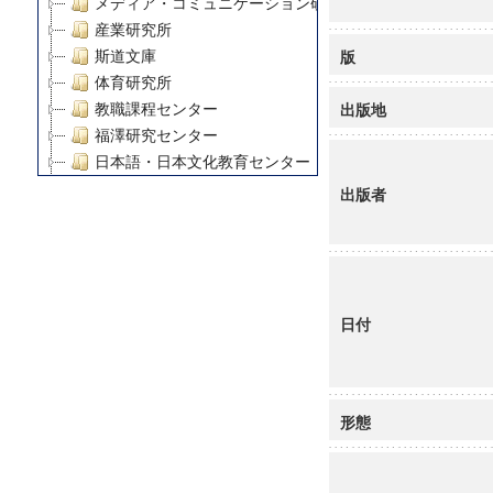
メディア・コミュニケーション研究所
産業研究所
版
斯道文庫
体育研究所
出版地
教職課程センター
福澤研究センター
日本語・日本文化教育センター
アート・センター
出版者
外国語教育研究センター
デジタルメディア・コンテンツ統合研究センター
グローバルリサーチインスティテュート
塾内助成報告書
科学研究費補助金研究成果報告書
日付
21世紀COEプログラム
慶應義塾大学グローバルCOEプログラム市民社会ガバナ
慶應義塾大学グローバルCOEプログラム論理と感性の先
形態
博士課程教育リーディングプログラム「超成熟社会発展
学術雑誌掲載論文等(8)
その他