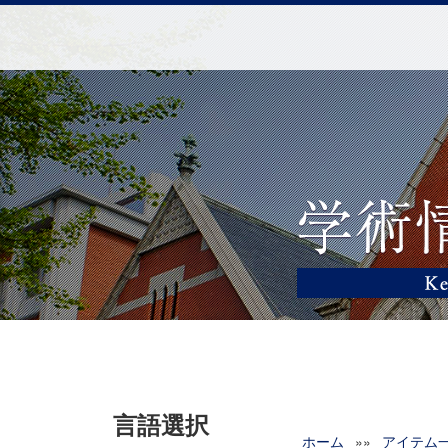
言語選択
ホーム
»»
アイテム