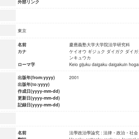
外部リンク
東京
名前
慶應義塾大学大学院法学研究科
カナ
ケイオウ ギジュク ダイガク ダイ
ンキュウカ
ローマ字
Keio gijuku daigaku daigakuin h
出版年(from:yyyy)
2001
出版年(to:yyyy)
作成日(yyyy-mm-dd)
更新日(yyyy-mm-dd)
記録日(yyyy-mm-dd)
ンス教育研究センター
端的教育研究拠点
のサイエンス」
名前
法學政治學論究 : 法律・政治・