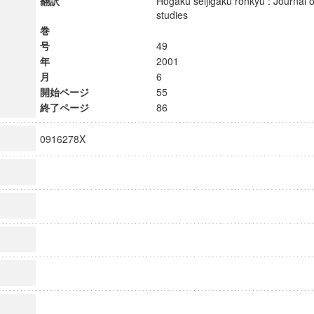
翻訳
Hogaku seijigaku ronkyu : Journal of
studies
巻
号
49
年
2001
月
6
開始ページ
55
終了ページ
86
0916278X