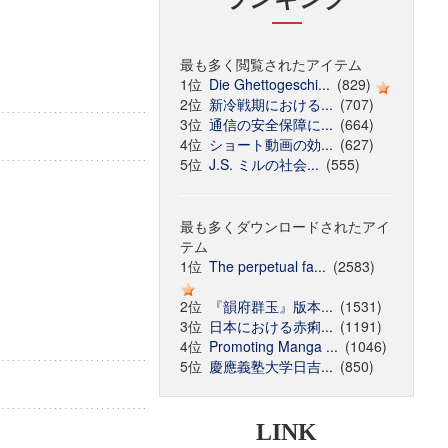
最も多く閲覧されたアイテム
1位
Die Ghettogeschi...
(829)
2位
新冷戦期における...
(707)
3位
通信の安全保障に...
(664)
4位
ショート動画の効...
(627)
5位
J.S. ミルの社会...
(555)
最も多くダウンロードされたアイ
テム
1位
The perpetual fa...
(2583)
2位
『韻府群玉』版本...
(1531)
3位
日本における赤痢...
(1191)
4位
Promoting Manga ...
(1046)
5位
慶應義塾大学日吉...
(850)
LINK