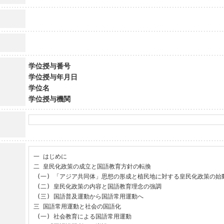
学位授与番号
学位授与年月日
学位名
学位授与機関
一 はじめに

二 皇民化政策の成立と国語教育方針の転換

 (一) 「アジア共同体」思想の形成と植民地に対する皇民化政策の始動

 (二) 皇民化政策の内容と国語教育理念の強調

 (三) 国語普及運動から国語常用運動へ

三 国語常用運動と社会の国語化

 (一) 社会教育による国語常用運動
