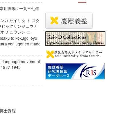
用運動 : 一九三七年
ンカ セイサク ト コク
ュウヒャクサンジュウナ
 オ チュウシン ニ
isaku to kokugo joyo
kara yonjugonen made
nal-language movement
nt, 1937-1945
期博士課程