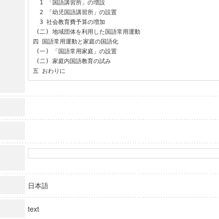
  1 「国語講習所」の増設

  2 「幼児国語講習所」の設置

  3 社会教育費予算の増加

 (二) 地域団体を利用した国語常用運動

四 国語常用運動と家庭の国語化

 (一) 「国語常用家庭」の設置

 (二) 家庭内国語教育の試み

五 おわりに
日本語
text