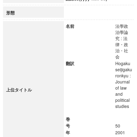
形態
名前
法學政
治學論
究 : 法
律・政
治・社
会
翻訳
Hogaku
seijigaku
ronkyu :
Journal
of law
上位タイトル
and
political
studies
巻
号
50
年
2001