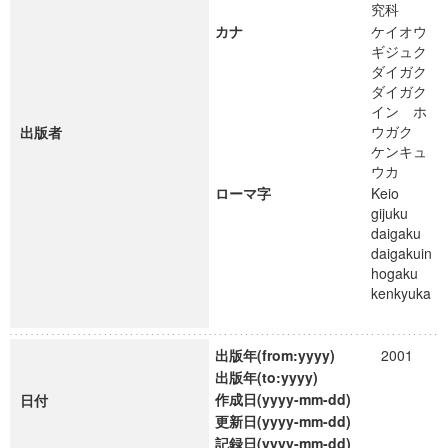
究科
カナ
ケイオウ
ギジュク
ダイガク
ダイガク
イン ホ
ウガク
出版者
ケンキュ
ウカ
ローマ字
Keio
gijuku
daigaku
daigakuin
hogaku
kenkyuka
出版年(from:yyyy)
2001
出版年(to:yyyy)
作成日(yyyy-mm-dd)
日付
更新日(yyyy-mm-dd)
記録日(yyyy-mm-dd)