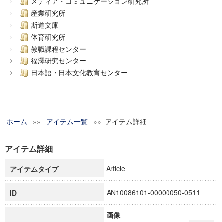
メディア・コミュニケーション研究所
産業研究所
斯道文庫
体育研究所
教職課程センター
福澤研究センター
日本語・日本文化教育センター
アート・センター
外国語教育研究センター
デジタルメディア・コンテンツ統合研究センター
ホーム
»»
グローバルリサーチインスティテュート
アイテム一覧
»» アイテム詳細
塾内助成報告書
科学研究費補助金研究成果報告書
アイテム詳細
21世紀COEプログラム
Article
アイテムタイプ
慶應義塾大学グローバルCOEプログラム市民社会ガバナンス
慶應義塾大学グローバルCOEプログラム論理と感性の先端的
AN10086101-00000050-0511
ID
博士課程教育リーディングプログラム「超成熟社会発展のサ
学術雑誌掲載論文等(8)
画像
その他