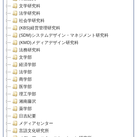
文学研究科
法学研究科
社会学研究科
(KBS)経営管理研究科
(SDM)システムデザイン・マネジメント研究科
(KMD)メディアデザイン研究科
法務研究科
文学部
経済学部
法学部
商学部
医学部
理工学部
湘南藤沢
薬学部
日吉紀要
メディアセンター
言語文化研究所