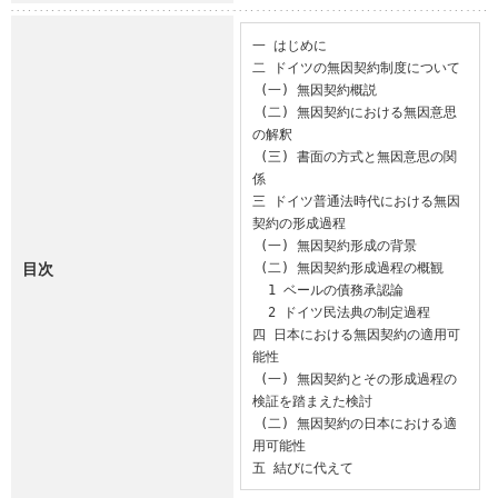
一 はじめに

二 ドイツの無因契約制度について

 (一) 無因契約概説

 (二) 無因契約における無因意思
の解釈

 (三) 書面の方式と無因意思の関
係

三 ドイツ普通法時代における無因
契約の形成過程

 (一) 無因契約形成の背景

目次
 (二) 無因契約形成過程の概観

  1 ベールの債務承認論

  2 ドイツ民法典の制定過程

四 日本における無因契約の適用可
能性

 (一) 無因契約とその形成過程の
検証を踏まえた検討

 (二) 無因契約の日本における適
用可能性

五 結びに代えて