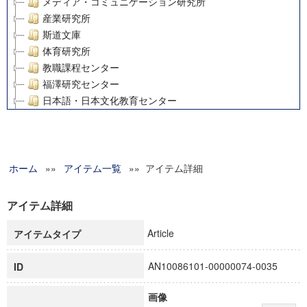
メディア・コミュニケーション研究所
産業研究所
斯道文庫
体育研究所
教職課程センター
福澤研究センター
日本語・日本文化教育センター
アート・センター
外国語教育研究センター
デジタルメディア・コンテンツ統合研究センター
ホーム
»»
グローバルリサーチインスティテュート
アイテム一覧
»» アイテム詳細
塾内助成報告書
科学研究費補助金研究成果報告書
アイテム詳細
21世紀COEプログラム
Article
アイテムタイプ
慶應義塾大学グローバルCOEプログラム市民社会ガバナンス
慶應義塾大学グローバルCOEプログラム論理と感性の先端的
AN10086101-00000074-0035
ID
博士課程教育リーディングプログラム「超成熟社会発展のサ
学術雑誌掲載論文等(8)
画像
その他