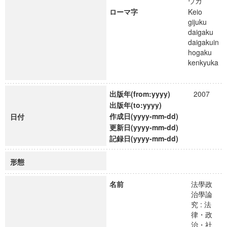
ウカ
ローマ字
Keio
gijuku
daigaku
daigakuin
hogaku
kenkyuka
出版年(from:yyyy)
2007
出版年(to:yyyy)
作成日(yyyy-mm-dd)
日付
更新日(yyyy-mm-dd)
記録日(yyyy-mm-dd)
形態
名前
法學政
治學論
究 : 法
律・政
治・社