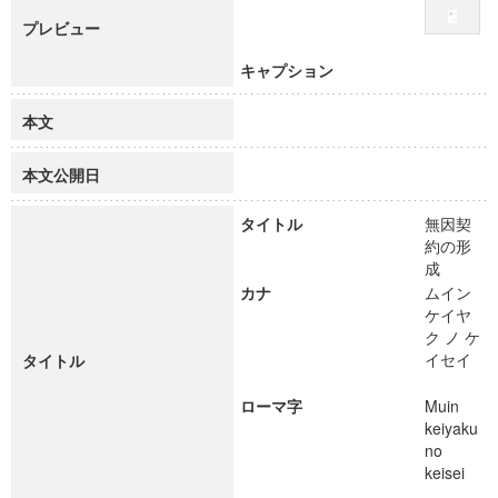
プレビュー
キャプション
本文
本文公開日
タイトル
無因契
約の形
成
カナ
ムイン
ケイヤ
ク ノ ケ
イセイ
タイトル
ローマ字
Muin
keiyaku
no
keisei