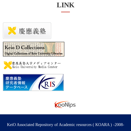
LINK
KeiO Associated Repository of Academic resources ( KOARA ) -2008-