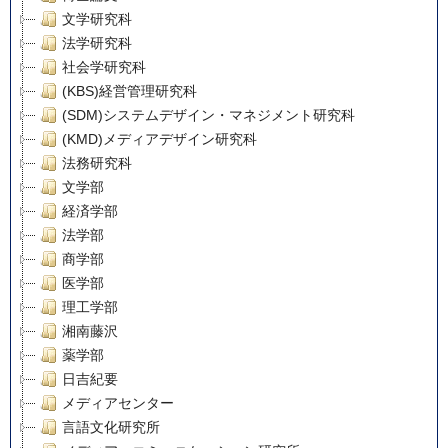
文学研究科
法学研究科
社会学研究科
(KBS)経営管理研究科
(SDM)システムデザイン・マネジメント研究科
(KMD)メディアデザイン研究科
法務研究科
文学部
経済学部
法学部
商学部
医学部
理工学部
湘南藤沢
薬学部
日吉紀要
メディアセンター
言語文化研究所