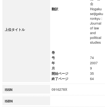
会
翻訳
Hogaku
seijigaku
ronkyu :
Journal
of law
上位タイトル
and
political
studies
巻
号
74
年
2007
月
9
開始ページ
35
終了ページ
64
0916278X
ISSN
ISBN