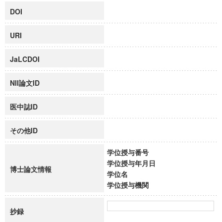
DOI
URI
JaLCDOI
NII論文ID
医中誌ID
その他ID
学位授与番号
学位授与年月日
博士論文情報
学位名
学位授与機関
抄録