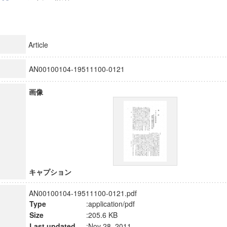
Article
AN00100104-19511100-0121
画像
キャプション
AN00100104-19511100-0121.pdf
Type
:application/pdf
Size
:205.6 KB
Last updated
:Nov 28, 2011