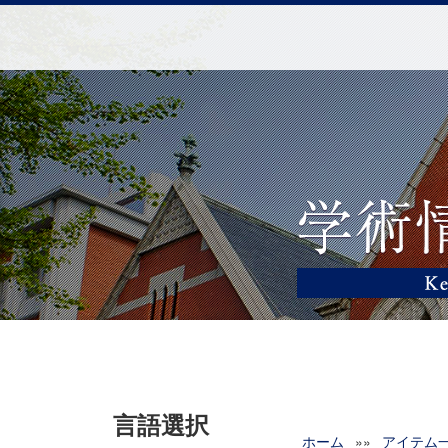
言語選択
ホーム
»»
アイテム