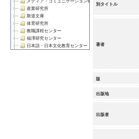
メディア・コミュニケーション研究所
別タイトル
産業研究所
斯道文庫
体育研究所
教職課程センター
福澤研究センター
著者
日本語・日本文化教育センター
アート・センター
外国語教育研究センター
デジタルメディア・コンテンツ統合研究センター
グローバルリサーチインスティテュート
版
塾内助成報告書
科学研究費補助金研究成果報告書
出版地
21世紀COEプログラム
慶應義塾大学グローバルCOEプログラム市民社会ガバナ
慶應義塾大学グローバルCOEプログラム論理と感性の先
出版者
博士課程教育リーディングプログラム「超成熟社会発展
学術雑誌掲載論文等(8)
その他