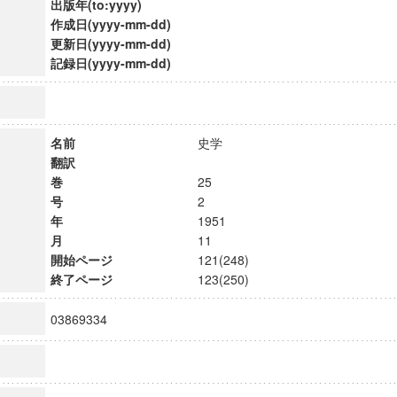
出版年(to:yyyy)
作成日(yyyy-mm-dd)
更新日(yyyy-mm-dd)
記録日(yyyy-mm-dd)
名前
史学
翻訳
巻
25
号
2
年
1951
月
11
開始ページ
121(248)
終了ページ
123(250)
03869334