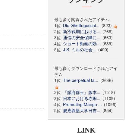
最も多く閲覧されたアイテム
1位
Die Ghettogeschi...
(823)
2位
新冷戦期における...
(766)
3位
通信の安全保障に...
(663)
4位
ショート動画の効...
(639)
5位
J.S. ミルの社会...
(490)
最も多くダウンロードされたアイ
テム
1位
The perpetual fa...
(2646)
2位
『韻府群玉』版本...
(1518)
3位
日本における赤痢...
(1109)
4位
Promoting Manga ...
(1096)
5位
慶應義塾大学日吉...
(854)
LINK