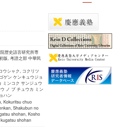
研究院歴史語言研究所専
初版, 考證之部 中華民
 コウシャク, コクリツ
 ゴゲン ケンキュウジョ
カ ミンコク サンジュウ
ウ ノ ブ チュウカ ミン
 ショハン
, Kokuritsu chuo
senkan, Shakubun no
gatsu shohan, Kosho
en kugatsu shohan