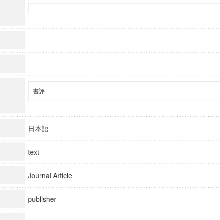
書評
日本語
text
Journal Article
publisher