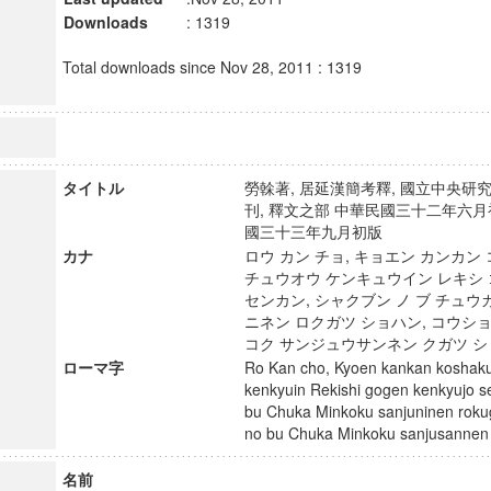
Downloads
: 1319
Total downloads since Nov 28, 2011 : 1319
タイトル
勞榦著, 居延漢簡考釋, 國立中央
刊, 釋文之部 中華民國三十二年六月
國三十三年九月初版
カナ
ロウ カン チョ, キョエン カンカン
チュウオウ ケンキュウイン レキシ
センカン, シャクブン ノ ブ チュウ
ニネン ロクガツ ショハン, コウショ
コク サンジュウサンネン クガツ
ローマ字
Ro Kan cho, Kyoen kankan koshaku
kenkyuin Rekishi gogen kenkyujo 
bu Chuka Minkoku sanjuninen roku
no bu Chuka Minkoku sanjusann
名前