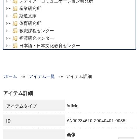
メディア・コミュニケーション研究所
産業研究所
斯道文庫
体育研究所
教職課程センター
福澤研究センター
日本語・日本文化教育センター
アート・センター
外国語教育研究センター
デジタルメディア・コンテンツ統合研究センター
ホーム
»»
グローバルリサーチインスティテュート
アイテム一覧
»» アイテム詳細
塾内助成報告書
科学研究費補助金研究成果報告書
アイテム詳細
21世紀COEプログラム
Article
アイテムタイプ
慶應義塾大学グローバルCOEプログラム市民社会ガバナンス
慶應義塾大学グローバルCOEプログラム論理と感性の先端的
AN00234610-20040401-0035
ID
博士課程教育リーディングプログラム「超成熟社会発展のサ
学術雑誌掲載論文等(8)
画像
その他