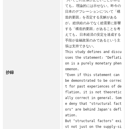
ても, 理論的には示せない。昨今の
日本のデフレーションについて「構
造的要因」を否定する見解がある
が, 総供給のみでなく総需要に影響
する「構造的要因」があることを考
えても, 日本経済の安定を達成する
手段が金融政策のみであるという主
張は支持できない。

This study defines and discu
sses the statement: "Deflati
on is a purely monetary phen
omenon.

抄録
"Even if this statement can 
be demonstrated to be correc
t for past experiences of de
flation, it is not theoretic
ally correct in general. Som
e deny that "structural fact
ors" are behind Japan's defl
ation. 

But "structural factors" exi
st not just on the supply-si