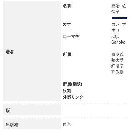
名前
嘉治, 佐
保子
カナ
カジ, サ
ホコ
ローマ字
Kaji,
Sahoko
著者
所属
慶應義
塾大学
経済学
部教授
所属(翻訳)
役割
外部リンク
版
東京
出版地