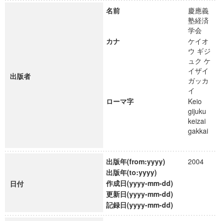
名前
慶應義
塾経済
学会
カナ
ケイオ
ウ ギジ
ュク ケ
イザイ
出版者
ガッカ
イ
ローマ字
Keio
gijuku
keizai
gakkai
出版年(from:yyyy)
2004
出版年(to:yyyy)
作成日(yyyy-mm-dd)
日付
更新日(yyyy-mm-dd)
記録日(yyyy-mm-dd)