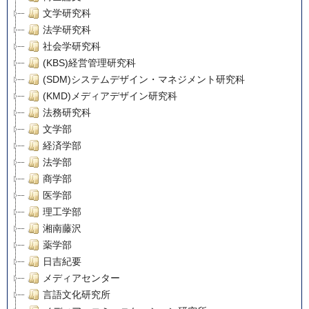
文学研究科
法学研究科
社会学研究科
(KBS)経営管理研究科
(SDM)システムデザイン・マネジメント研究科
(KMD)メディアデザイン研究科
法務研究科
文学部
経済学部
法学部
商学部
医学部
理工学部
湘南藤沢
薬学部
日吉紀要
メディアセンター
言語文化研究所