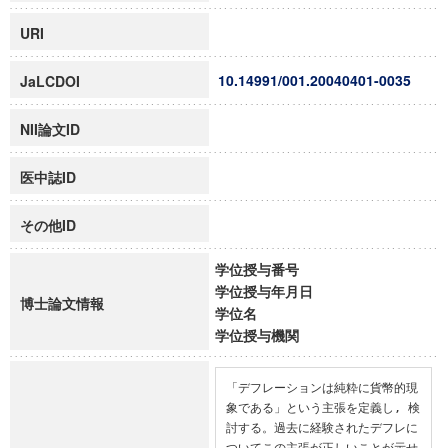
URI
10.14991/001.20040401-0035
JaLCDOI
NII論文ID
医中誌ID
その他ID
学位授与番号
学位授与年月日
博士論文情報
学位名
学位授与機関
「デフレーションは純粋に貨幣的現
象である」という主張を定義し, 検
討する。過去に経験されたデフレに
ついてこの主張が正しいことが示せ