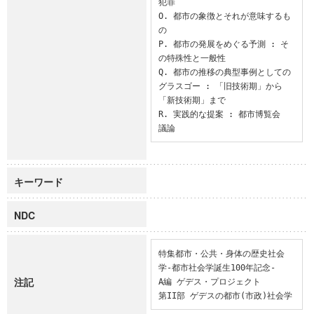
犯罪

O. 都市の象徴とそれが意味するも
の

P. 都市の発展をめぐる予測 : そ
の特殊性と一般性

Q. 都市の推移の典型事例としての
グラスゴー : 「旧技術期」から
「新技術期」まで

R. 実践的な提案 : 都市博覧会

議論
キーワード
NDC
特集都市・公共・身体の歴史社会
学-都市社会学誕生100年記念-

注記
A編 ゲデス・プロジェクト

第II部 ゲデスの都市(市政)社会学