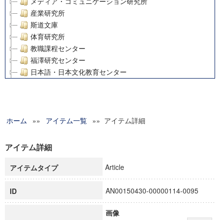
メディア・コミュニケーション研究所
産業研究所
斯道文庫
体育研究所
教職課程センター
福澤研究センター
日本語・日本文化教育センター
アート・センター
外国語教育研究センター
デジタルメディア・コンテンツ統合研究センター
ホーム
»»
グローバルリサーチインスティテュート
アイテム一覧
»» アイテム詳細
塾内助成報告書
科学研究費補助金研究成果報告書
アイテム詳細
21世紀COEプログラム
Article
アイテムタイプ
慶應義塾大学グローバルCOEプログラム市民社会ガバナンス
慶應義塾大学グローバルCOEプログラム論理と感性の先端的
AN00150430-00000114-0095
ID
博士課程教育リーディングプログラム「超成熟社会発展のサ
学術雑誌掲載論文等(8)
画像
その他