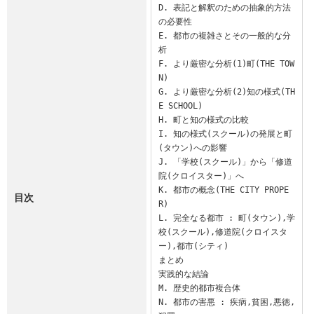
D. 表記と解釈のための抽象的方法
の必要性

E. 都市の複雑さとその一般的な分
析

F. より厳密な分析(1)町(THE TOW
N)

G. より厳密な分析(2)知の様式(TH
E SCHOOL)

H. 町と知の様式の比較

I. 知の様式(スクール)の発展と町
(タウン)への影響

J. 「学校(スクール)」から「修道
院(クロイスター)」へ

K. 都市の概念(THE CITY PROPE
目次
R)

L. 完全なる都市 : 町(タウン),学
校(スクール),修道院(クロイスタ
ー),都市(シティ)

まとめ

実践的な結論

M. 歴史的都市複合体

N. 都市の害悪 : 疾病,貧困,悪徳,