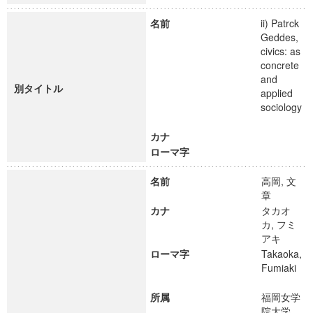
名前
ii) Patrck
Geddes,
civics: as
concrete
and
別タイトル
applied
sociology
カナ
ローマ字
名前
高岡, 文
章
カナ
タカオ
カ, フミ
アキ
ローマ字
Takaoka,
Fumiaki
所属
福岡女学
院大学