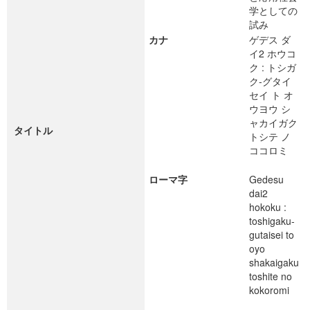
学としての
試み
カナ
ゲデス ダ
イ2 ホウコ
ク : トシガ
ク-グタイ
セイ ト オ
ウヨウ シ
ャカイガク
タイトル
トシテ ノ
ココロミ
ローマ字
Gedesu
dai2
hokoku :
toshigaku-
gutaisei to
oyo
shakaigaku
toshite no
kokoromi