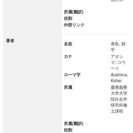
所属(翻訳)
役割
外部リンク
著者
名前
青島, 耕
平
カナ
アオシ
マ, コウ
ヘイ
ローマ字
Aoshima,
Kohei
所属
慶應義塾
大学大学
院社会学
研究科修
士課程
所属(翻訳)
役割