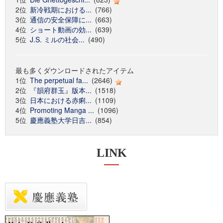
2位
新冷戦期における...
(766)
3位
通信の安全保障に...
(663)
4位
ショート動画の効...
(639)
5位
J.S. ミルの社会...
(490)
最も多くダウンロードされたアイテム
1位
The perpetual fa...
(2646)
2位
『韻府群玉』版本...
(1518)
3位
日本における赤痢...
(1109)
4位
Promoting Manga ...
(1096)
5位
慶應義塾大学日吉...
(854)
LINK