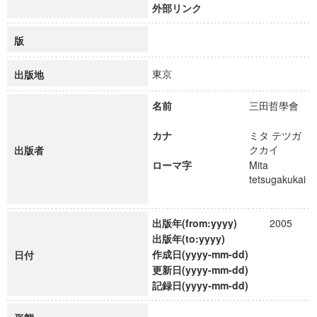
外部リンク
版
東京
出版地
名前
三田哲學會
カナ
ミタ テツガ
クカイ
出版者
ローマ字
Mita
tetsugakukai
出版年(from:yyyy)
2005
出版年(to:yyyy)
作成日(yyyy-mm-dd)
日付
更新日(yyyy-mm-dd)
記録日(yyyy-mm-dd)