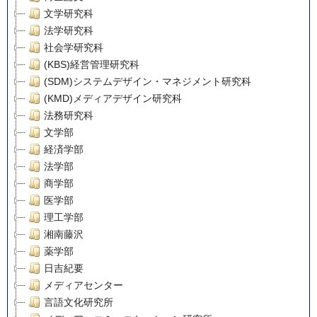
文学研究科
法学研究科
社会学研究科
(KBS)経営管理研究科
(SDM)システムデザイン・マネジメント研究科
(KMD)メディアデザイン研究科
法務研究科
文学部
経済学部
法学部
商学部
医学部
理工学部
湘南藤沢
薬学部
日吉紀要
メディアセンター
言語文化研究所