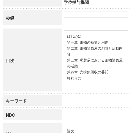
学位授与機関
抄録
はじめに

第一章 細物の種類と用途

第二章 細物請負屋の創設と活動内
容

目次
第三章 私貿易における細物請負屋
の活動

第四章 売掛銀回収の委託

終わりに
キーワード
NDC
論文