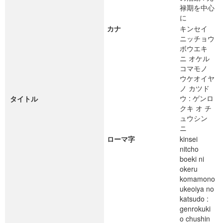
禄期を中心
に
カナ
キンセイ
ニッチョウ
ボウエキ
ニ オケル
コマモノ
ウケオイヤ
ノ カツド
ウ : ゲンロ
タイトル
クキ オ チ
ュウシン
ニ
ローマ字
kinsei
nitcho
boeki ni
okeru
komamono
ukeoiya no
katsudo :
genrokuki
o chushin