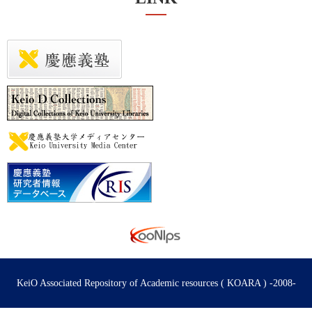
KeiO Associated Repository of Academic resources ( KOARA ) -2008-