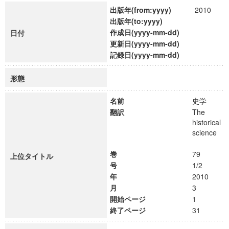
出版年(from:yyyy)
2010
出版年(to:yyyy)
作成日(yyyy-mm-dd)
日付
更新日(yyyy-mm-dd)
記録日(yyyy-mm-dd)
形態
名前
史学
翻訳
The
historical
science
巻
79
上位タイトル
号
1/2
年
2010
月
3
開始ページ
1
終了ページ
31