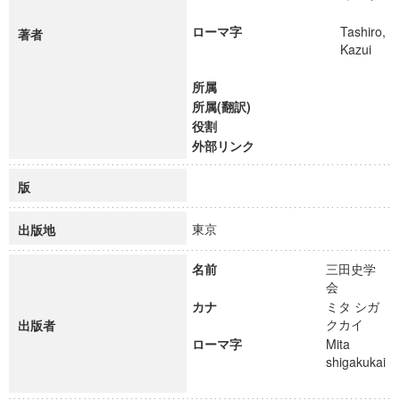
ローマ字
Tashiro,
著者
Kazui
所属
所属(翻訳)
役割
外部リンク
版
東京
出版地
名前
三田史学
会
カナ
ミタ シガ
クカイ
出版者
ローマ字
Mita
shigakukai