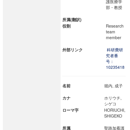
護医療学
部・教授
所属(翻訳)
役割
Research
team
member
外部リンク
科研費研
究者番
号：
10235418
名前
堀内, 成子
カナ
ホリウチ,
シゲコ
ローマ字
HORIUCHI,
SHIGEKO
所属
聖路加看護