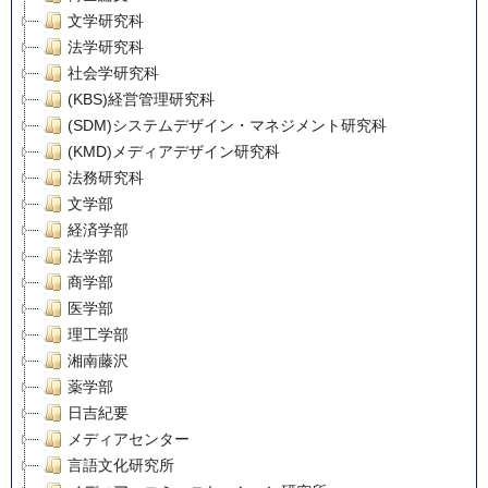
文学研究科
法学研究科
社会学研究科
(KBS)経営管理研究科
(SDM)システムデザイン・マネジメント研究科
(KMD)メディアデザイン研究科
法務研究科
文学部
経済学部
法学部
商学部
医学部
理工学部
湘南藤沢
薬学部
日吉紀要
メディアセンター
言語文化研究所