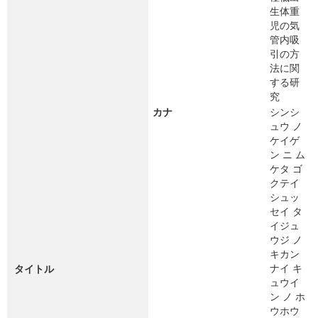
生体重
児の気
管内吸
引の方
法に関
する研
究
カナ
シンシ
ュウ ノ
ケイゲ
ン ニ ム
ケタ ゴ
クテイ
シュッ
セイ タ
イジュ
ウジ ノ
キカン
ナイ キ
タイトル
ュウイ
ン ノ ホ
ウホウ