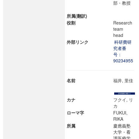
部・教授
所属(翻訳)
役割
Research
team
head
外部リンク
科研費研
究者番
号：
90234955
名前
福井, 里佳
カナ
フクイ, リ
カ
ローマ字
FUKUI,
RIKA
所属
慶應義塾
大学・看
護医療学