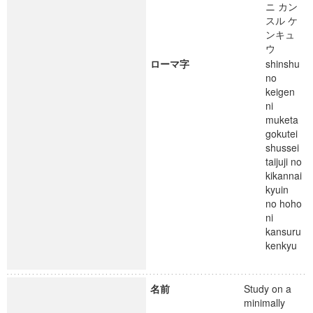
ニ カン
スル ケ
ンキュ
ウ
ローマ字
shinshu
no
keigen
ni
muketa
gokutei
shussei
taijuji no
kikannai
kyuin
no hoho
ni
kansuru
kenkyu
名前
Study on a
minimally