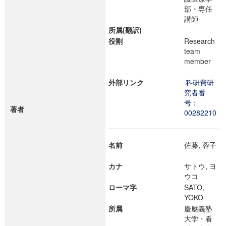
部・専任
講師
所属(翻訳)
役割
Research
team
member
外部リンク
科研費研
究者番
号：
著者
00282210
名前
佐藤, 蓉子
カナ
サトウ, ヨ
ウコ
ローマ字
SATO,
YOKO
所属
慶應義塾
大学・看