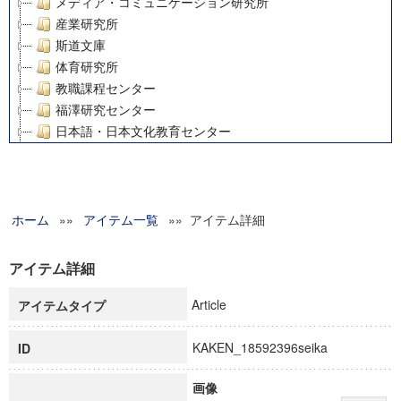
メディア・コミュニケーション研究所
産業研究所
斯道文庫
体育研究所
教職課程センター
福澤研究センター
日本語・日本文化教育センター
アート・センター
外国語教育研究センター
デジタルメディア・コンテンツ統合研究センター
ホーム
»»
グローバルリサーチインスティテュート
アイテム一覧
»» アイテム詳細
塾内助成報告書
科学研究費補助金研究成果報告書
アイテム詳細
21世紀COEプログラム
Article
アイテムタイプ
慶應義塾大学グローバルCOEプログラム市民社会ガバナンス
慶應義塾大学グローバルCOEプログラム論理と感性の先端的
KAKEN_18592396seika
ID
博士課程教育リーディングプログラム「超成熟社会発展のサ
学術雑誌掲載論文等(8)
画像
その他