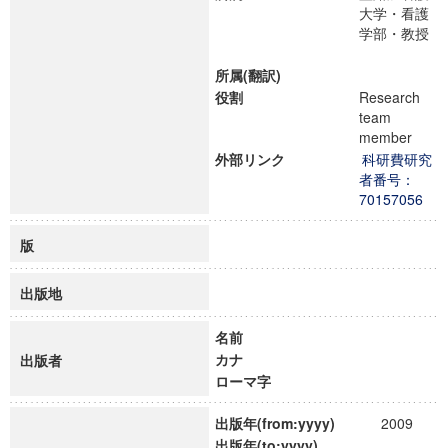
大学・看護
学部・教授
所属(翻訳)
役割
Research
team
member
外部リンク
科研費研究
者番号：
70157056
版
出版地
名前
カナ
出版者
ローマ字
出版年(from:yyyy)
2009
出版年(to:yyyy)