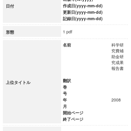
作成日(yyyy-mm-dd)
日付
更新日(yyyy-mm-dd)
記録日(yyyy-mm-dd)
1 pdf
形態
名前
科学研
究費補
助金研
究成果
報告書
翻訳
上位タイトル
巻
号
年
2008
月
開始ページ
終了ページ