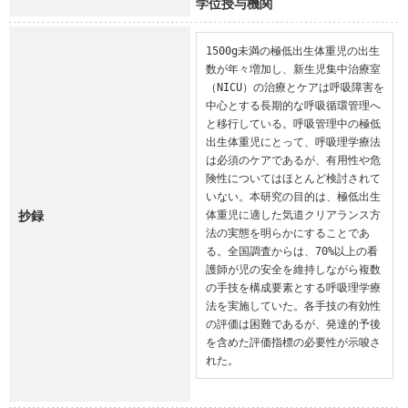
学位授与機関
1500g未満の極低出生体重児の出生
数が年々増加し、新生児集中治療室
（NICU）の治療とケアは呼吸障害を
中心とする長期的な呼吸循環管理へ
と移行している。呼吸管理中の極低
出生体重児にとって、呼吸理学療法
は必須のケアであるが、有用性や危
険性についてはほとんど検討されて
いない。本研究の目的は、極低出生
抄録
体重児に適した気道クリアランス方
法の実態を明らかにすることであ
る。全国調査からは、70%以上の看
護師が児の安全を維持しながら複数
の手技を構成要素とする呼吸理学療
法を実施していた。各手技の有効性
の評価は困難であるが、発達的予後
を含めた評価指標の必要性が示唆さ
れた。