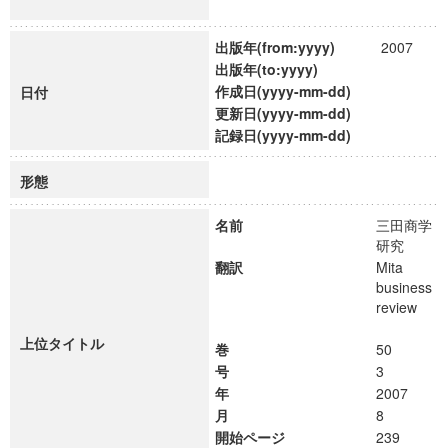
出版年(from:yyyy)
2007
出版年(to:yyyy)
作成日(yyyy-mm-dd)
日付
更新日(yyyy-mm-dd)
記録日(yyyy-mm-dd)
形態
名前
三田商学
研究
翻訳
Mita
business
review
上位タイトル
巻
50
号
3
年
2007
月
8
開始ページ
239