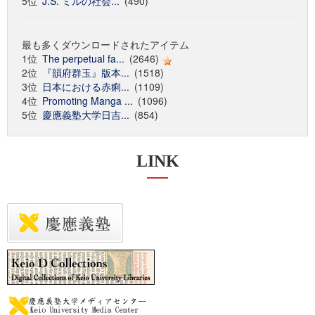
5位
J.S. ミルの社会...
(490)
最も多くダウンロードされたアイテム
1位
The perpetual fa...
(2646)
2位
『韻府群玉』版本...
(1518)
3位
日本における赤痢...
(1109)
4位
Promoting Manga ...
(1096)
5位
慶應義塾大学日吉...
(854)
LINK