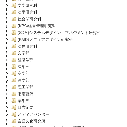
文学研究科
法学研究科
社会学研究科
(KBS)経営管理研究科
(SDM)システムデザイン・マネジメント研究科
(KMD)メディアデザイン研究科
法務研究科
文学部
経済学部
法学部
商学部
医学部
理工学部
湘南藤沢
薬学部
日吉紀要
メディアセンター
言語文化研究所