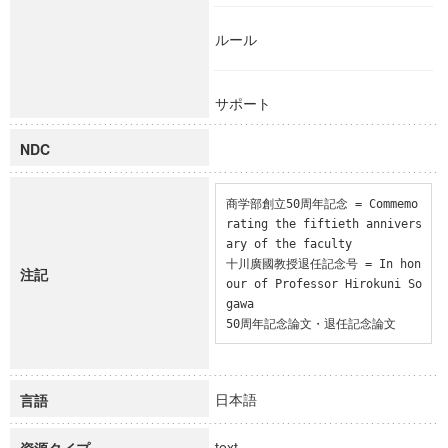
ルール
サポート
NDC
商学部創立50周年記念 = Commemo
rating the fiftieth annivers
ary of the faculty

十川廣國教授退任記念号 = In hon
注記
our of Professor Hirokuni So
gawa

50周年記念論文・退任記念論文
日本語
言語
text