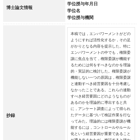
学位授与年月日
博士論文情報
学位名
学位授与機関
本稿では，エンパワーメントがどの
ようにすれば活性化するか，その足
がかりとなる内容を提示した。特に
エンパワーメントの中でも，権限委
譲に焦点を当て，権限委譲が機能す
るためには何をすべきなのかを理論
的・実証的に検討した。権限委譲が
機能しない一つの原因は，権限委譲
と連動すべき経営要因を十分考慮し
なかったことである。これらの連動
すべき経営要因にどのようなものが
あるのかを理論的に導出すると共
に，アンケート調査によって得られ
抄録
たデータに基づいて検証作業を行な
ってみた。理論的には権限委譲が機
能するには，コントロールやルール
化という経営要因が重要であること
が導き出されたが，検証すると確か