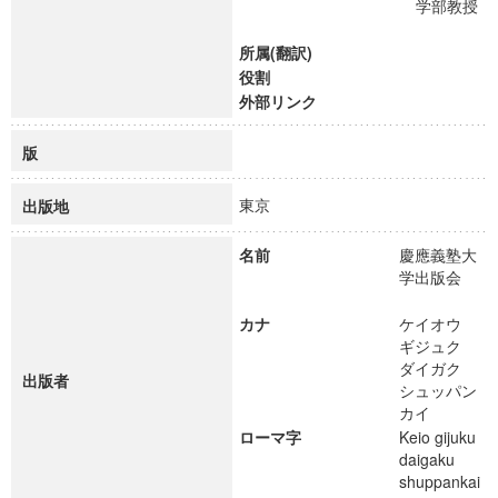
学部教授
所属(翻訳)
役割
外部リンク
版
東京
出版地
名前
慶應義塾大
学出版会
カナ
ケイオウ
ギジュク
ダイガク
出版者
シュッパン
カイ
ローマ字
Keio gijuku
daigaku
shuppankai