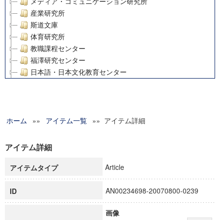
メディア・コミュニケーション研究所
産業研究所
斯道文庫
体育研究所
教職課程センター
福澤研究センター
日本語・日本文化教育センター
アート・センター
外国語教育研究センター
デジタルメディア・コンテンツ統合研究センター
ホーム
»»
グローバルリサーチインスティテュート
アイテム一覧
»» アイテム詳細
塾内助成報告書
科学研究費補助金研究成果報告書
アイテム詳細
21世紀COEプログラム
Article
アイテムタイプ
慶應義塾大学グローバルCOEプログラム市民社会ガバナンス
慶應義塾大学グローバルCOEプログラム論理と感性の先端的
AN00234698-20070800-0239
ID
博士課程教育リーディングプログラム「超成熟社会発展のサ
学術雑誌掲載論文等(8)
画像
その他