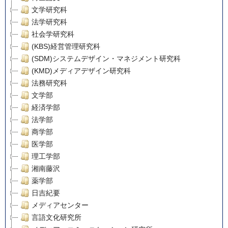
文学研究科
法学研究科
社会学研究科
(KBS)経営管理研究科
(SDM)システムデザイン・マネジメント研究科
(KMD)メディアデザイン研究科
法務研究科
文学部
経済学部
法学部
商学部
医学部
理工学部
湘南藤沢
薬学部
日吉紀要
メディアセンター
言語文化研究所