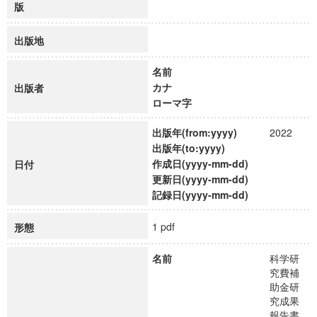
版
出版地
名前
カナ
出版者
ローマ字
出版年(from:yyyy)
2022
出版年(to:yyyy)
作成日(yyyy-mm-dd)
日付
更新日(yyyy-mm-dd)
記録日(yyyy-mm-dd)
1 pdf
形態
名前
科学研
究費補
助金研
究成果
報告書