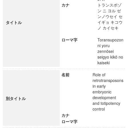
カナ
トランスポゾ
ン ニ ヨル ゼ
ンノウセイ セ
イギョ キコウ
タイトル
ノ カイセキ
ローマ字
Toransupozon
ni yoru
zennōsei
seigyo kikō no
kaiseki
名前
Role of
retrotransposons
in early
embryonic
development
別タイトル
and totipotency
control
カナ
ローマ字