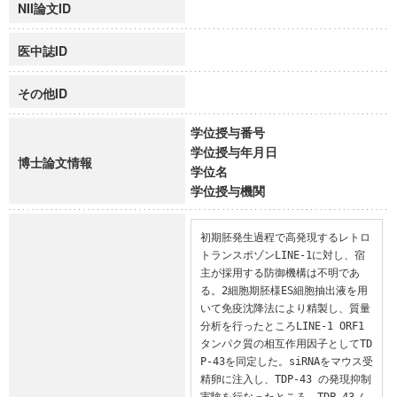
NII論文ID
医中誌ID
その他ID
学位授与番号
学位授与年月日
博士論文情報
学位名
学位授与機関
初期胚発生過程で高発現するレトロ
トランスポゾンLINE-1に対し、宿
主が採用する防御機構は不明であ
る。2細胞期胚様ES細胞抽出液を用
いて免疫沈降法により精製し、質量
分析を行ったところLINE-1 ORF1
タンパク質の相互作用因子としてTD
P-43を同定した。siRNAをマウス受
精卵に注入し、TDP-43 の発現抑制
実験を行なったところ、TDP-43ノ