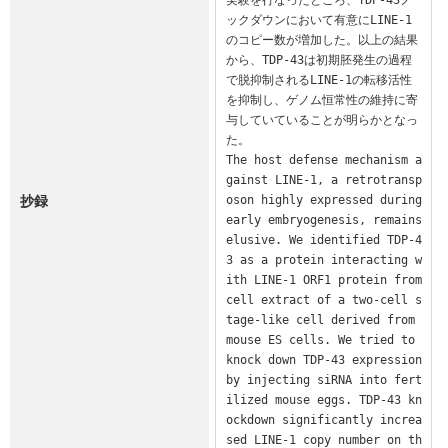
ックダウンにおいて有意にLINE-1
のコピー数が増加した。以上の結果
から、TDP-43は初期胚発生の過程
で脱抑制されるLINE-1の転移活性
を抑制し、ゲノム恒常性の維持に寄
与していていることが明らかとなっ
た。

The host defense mechanism a
gainst LINE-1, a retrotransp
抄録
oson highly expressed during 
early embryogenesis, remains 
elusive. We identified TDP-4
3 as a protein interacting w
ith LINE-1 ORF1 protein from 
cell extract of a two-cell s
tage-like cell derived from 
mouse ES cells. We tried to 
knock down TDP-43 expression 
by injecting siRNA into fert
ilized mouse eggs. TDP-43 kn
ockdown significantly increa
sed LINE-1 copy number on th