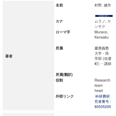
名前
村野, 健作
カナ
ムラノ, ケ
ンサク
ローマ字
Murano,
Kensaku
所属
慶應義塾
大学・医
著者
学部 (信濃
町) ・講師
所属(翻訳)
役割
Research
team
head
外部リンク
科研費研
究者番号 :
80535295