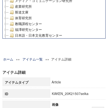
メディア・コミュニケーション研究所
産業研究所
斯道文庫
体育研究所
教職課程センター
福澤研究センター
日本語・日本文化教育センター
アート・センター
外国語教育研究センター
デジタルメディア・コンテンツ統合研究センター
ホーム
»»
グローバルリサーチインスティテュート
アイテム一覧
»» アイテム詳細
塾内助成報告書
科学研究費補助金研究成果報告書
アイテム詳細
21世紀COEプログラム
Article
アイテムタイプ
慶應義塾大学グローバルCOEプログラム市民社会ガバナンス
慶應義塾大学グローバルCOEプログラム論理と感性の先端的
KAKEN_20K21507seika
ID
博士課程教育リーディングプログラム「超成熟社会発展のサ
学術雑誌掲載論文等(8)
画像
その他