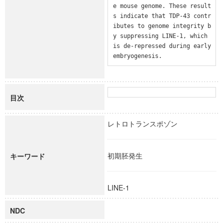
e mouse genome. These result
s indicate that TDP-43 contr
ibutes to genome integrity b
y suppressing LINE-1, which 
is de-repressed during early 
embryogenesis.
目次
レトロトランスポゾン
初期胚発生
キーワード
LINE-1
NDC