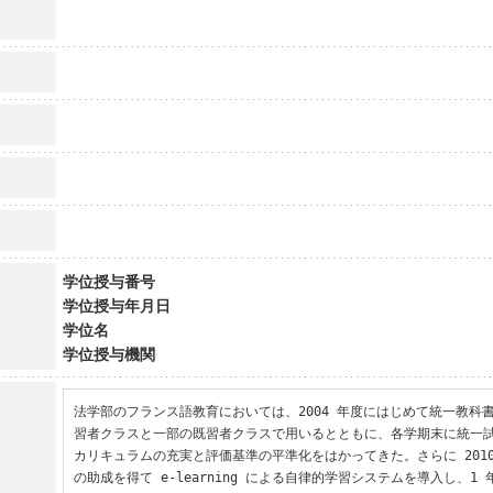
学位授与番号
学位授与年月日
学位名
学位授与機関
法学部のフランス語教育においては、2004 年度にはじめて統一教科
習者クラスと一部の既習者クラスで用いるとともに、各学期末に統一
カリキュラムの充実と評価基準の平準化をはかってきた。さらに 201
の助成を得て e-learning による自律的学習システムを導入し、1 