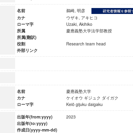
名前
鵜崎, 明彦
カナ
ウザキ, アキヒコ
ローマ字
Uzaki, Akihiko
所属
慶應義塾大学法学部教授
所属(翻訳)
役割
Research team head
外部リンク
名前
慶應義塾大学
カナ
ケイオウ ギジュク ダイガク
ンス教育研究センター
ローマ字
Keiō gijuku daigaku
端的教育研究拠点
のサイエンス」
出版年(from:yyyy)
2023
出版年(to:yyyy)
作成日(yyyy-mm-dd)