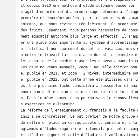
it depuis 2010 une méthode d'étude autonome basée sur l
s'agit d'un matériel d'apprentissage autonome à l'usage
première et deuxième années, pour les périodes de vaca
intemps, que nous révisons régulièrement. Ce programme 
des fruits. Cependant, nous pensons nécessaire de cons
ment éducatif autonome plus large et effectif. Il s'ag
er une place plus importante au système d'apprentissag
n l'utilisant non seulement durant les vacances, mais 
n entre le travail fait en classe durant le semestre e
le, ensuite de le combiner avec les nouveaux manuels co
Les deux nouveaux manuels, Zoom ! Nouvelle édition pou
e, publié en 2021, et Zoom ! 2 Niveau intermédiaire po
e, publié en 2022, ont cette année été utilisés dans l
es. Une prochaine tâche consistera à rassembler et anal
enseignants et étudiants afin de les refléter lors d'u
n. Dans le même temps, nous poursuivons le renouvellem
s exercices de e-learning. 

La réforme de l'enseignement du français à la faculté 
insi à se concrétiser. Le but premier de notre groupe d
de mettre en place un cursus adapté au contenu et à la
ogrammes d'études régulier et intensif, prenant en com
cilité d'enseigner et celle d'étudier. L'amélioration 