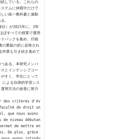
継続している。これらの
のシステムに休暇中だけで
新しい統一教科書と連動
る。

社）が2021年に、2年
れ、ほぼすべての授業で運用
ードバックを集め、仔細
科書の重版の折に反映され
する作業も引き続き進めて
つつある。本研究メンバ
ースとインテンシブコー
えやすく、学生にとって
g による自律的学習シス
と運用方法の改善に努力
r des critères d'év
aculté de droit un 
l, que nous avons 
s de niveau débutan
ermet de mettre en 
s. De plus, grâce 
 nous avons introdu