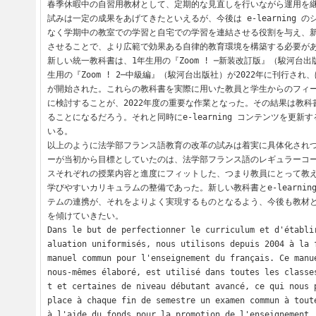
春季休暇中の自習用教材として、定期的な見直しを行いながら運用を
試みは一定の成果をあげてきたといえるが、今後は e-learning 
なく学期中の教室での学習と自宅での学習を連結させる役割を与え、
させることで、より広範で効果ある自律的教育環境を構築する必要があ
新しい統一教科書は、1年生用の『Zoom ! ─新装改訂版』（駿河台出版
生用の『Zoom ! 2─中級編』（駿河台出版社）が2022年に刊行さ
が開始された。これらの教科書を実際に用いた教員と学生からのフィ
に検討することが、2022年度の重要な作業となった。その結果は教
ることになるだろう。それと同時にe-learning コンテンツを更新
いる。

以上のように法学部フランス語教育の改革の試みは着実に具体化され
ーが当初から目標としていたのは、法学部フランス語のレギュラーコ
スそれぞれの授業内容と進度にフィットした、つまり教員にとって教
学びやすいカリキュラムの整備であった。新しい教科書とe-learnin
テムの連携が、それをよりよく実現するものとなるよう、今後も教材
を傾けていきたい。

Dans le but de perfectionner le curriculum et d'établi
aluation uniformisés, nous utilisons depuis 2004 à la f
manuel commun pour l'enseignement du français. Ce manue
nous-mêmes élaboré, est utilisé dans toutes les classe
t et certaines de niveau débutant avancé, ce qui nous p
place à chaque fin de semestre un examen commun à toute
à l'aide du fonds pour la promotion de l'enseignement,