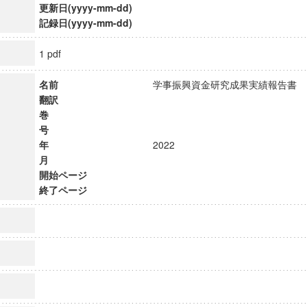
更新日(yyyy-mm-dd)
記録日(yyyy-mm-dd)
1 pdf
名前
学事振興資金研究成果実績報告
翻訳
巻
号
年
2022
月
開始ページ
終了ページ