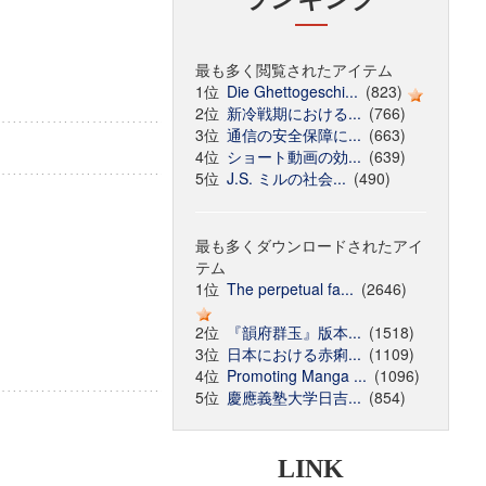
最も多く閲覧されたアイテム
1位
Die Ghettogeschi...
(823)
2位
新冷戦期における...
(766)
3位
通信の安全保障に...
(663)
4位
ショート動画の効...
(639)
5位
J.S. ミルの社会...
(490)
最も多くダウンロードされたアイ
テム
1位
The perpetual fa...
(2646)
2位
『韻府群玉』版本...
(1518)
3位
日本における赤痢...
(1109)
4位
Promoting Manga ...
(1096)
5位
慶應義塾大学日吉...
(854)
LINK