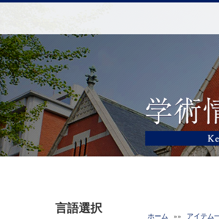
言語選択
ホーム
»»
アイテム