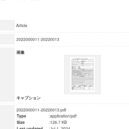
Article
2022000011-20220013
画像
キャプション
2022000011-20220013.pdf
Type
:application/pdf
Size
:126.7 KB
Last updated
:Jul 1, 2024