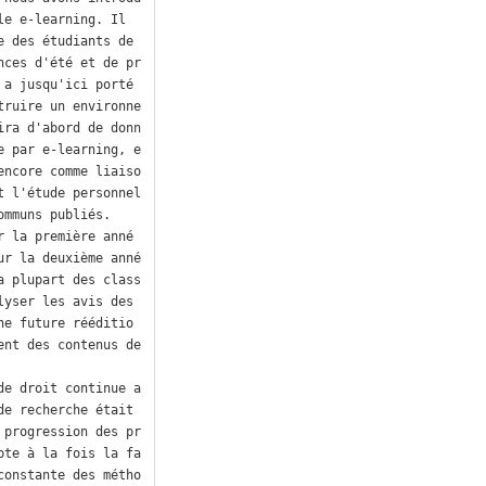
e e-learning. Il 
 des étudiants de 
nces d'été et de pr
a jusqu'ici porté 
truire un environne
ira d'abord de donn
e par e-learning, e
encore comme liaiso
t l'étude personnel
mmuns publiés.

r la première anné
ur la deuxième anné
a plupart des class
yser les avis des 
ne future rééditio
ent des contenus de
de droit continue a
e recherche était 
 progression des pr
pte à la fois la fa
constante des métho