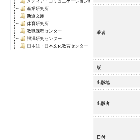
メディア・コミュニケーション研究所
産業研究所
斯道文庫
体育研究所
教職課程センター
著者
福澤研究センター
日本語・日本文化教育センター
アート・センター
外国語教育研究センター
版
デジタルメディア・コンテンツ統合研究センター
グローバルリサーチインスティテュート
出版地
塾内助成報告書
科学研究費補助金研究成果報告書
21世紀COEプログラム
出版者
慶應義塾大学グローバルCOEプログラム市民社会ガバナ
慶應義塾大学グローバルCOEプログラム論理と感性の先
博士課程教育リーディングプログラム「超成熟社会発展
学術雑誌掲載論文等(8)
その他
日付