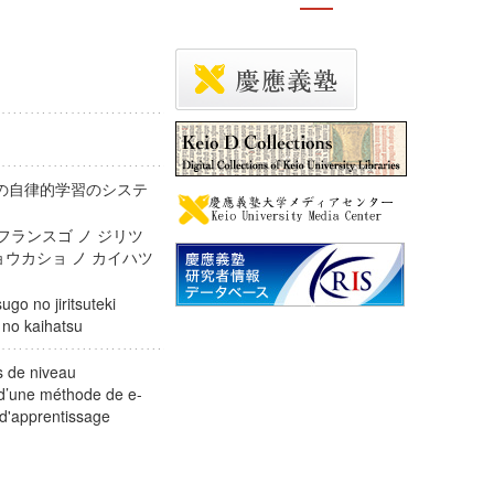
ス語の自律的学習のシステ
タ フランスゴ ノ ジリツ
ョウカショ ノ カイハツ
go no jiritsuteki
o no kaihatsu
s de niveau
e d’une méthode de e-
d'apprentissage