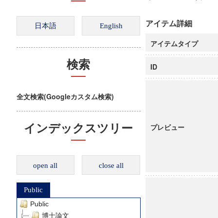
アイテム詳細
アイテムタイプ
検索
ID
全文検索(Googleカスタム検索)
インデックスツリー
プレビュー
open all
close all
Public
Public
博士論文