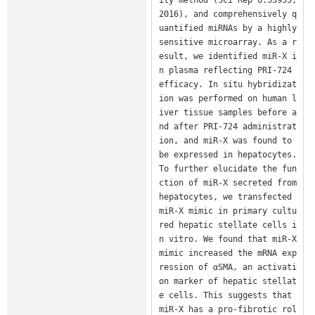
2016), and comprehensively q
uantified miRNAs by a highly 
sensitive microarray. As a r
esult, we identified miR-X i
n plasma reflecting PRI-724 
efficacy. In situ hybridizat
ion was performed on human l
iver tissue samples before a
nd after PRI-724 administrat
ion, and miR-X was found to 
be expressed in hepatocytes. 
To further elucidate the fun
ction of miR-X secreted from 
hepatocytes, we transfected 
miR-X mimic in primary cultu
red hepatic stellate cells i
n vitro. We found that miR-X 
mimic increased the mRNA exp
ression of αSMA, an activati
on marker of hepatic stellat
e cells. This suggests that 
miR-X has a pro-fibrotic rol