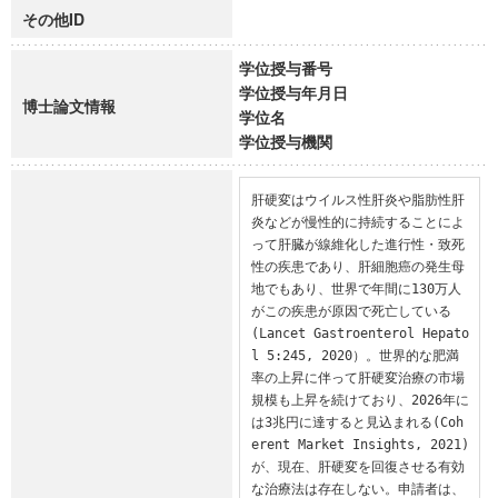
その他ID
学位授与番号
学位授与年月日
博士論文情報
学位名
学位授与機関
肝硬変はウイルス性肝炎や脂肪性肝
炎などが慢性的に持続することによ
って肝臓が線維化した進行性・致死
性の疾患であり、肝細胞癌の発生母
地でもあり、世界で年間に130万人
がこの疾患が原因で死亡している 
(Lancet Gastroenterol Hepato
l 5:245, 2020）。世界的な肥満
率の上昇に伴って肝硬変治療の市場
規模も上昇を続けており、2026年に
は3兆円に達すると見込まれる(Coh
erent Market Insights, 2021)
が、現在、肝硬変を回復させる有効
な治療法は存在しない。申請者は、