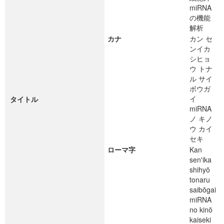
miRNA
の機能
解析
カナ
カン セ
ンイカ
シヒョ
ウ トナ
ル サイ
ボウガ
イ
タイトル
miRNA
ノ キノ
ウ カイ
セキ
ローマ字
Kan
sen'ika
shihyō
tonaru
saibōgai
miRNA
no kinō
kaiseki