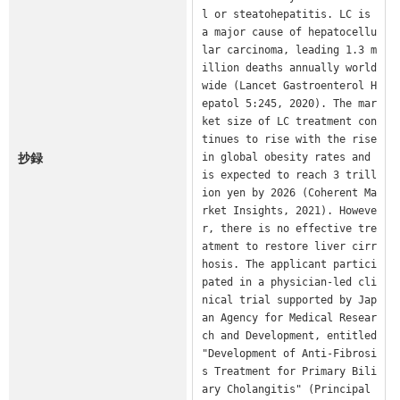
l or steatohepatitis. LC is 
a major cause of hepatocellu
lar carcinoma, leading 1.3 m
illion deaths annually world
wide (Lancet Gastroenterol H
epatol 5:245, 2020). The mar
ket size of LC treatment con
tinues to rise with the rise 
抄録
in global obesity rates and 
is expected to reach 3 trill
ion yen by 2026 (Coherent Ma
rket Insights, 2021). Howeve
r, there is no effective tre
atment to restore liver cirr
hosis. The applicant partici
pated in a physician-led cli
nical trial supported by Jap
an Agency for Medical Resear
ch and Development, entitled 
"Development of Anti-Fibrosi
s Treatment for Primary Bili
ary Cholangitis" (Principal 