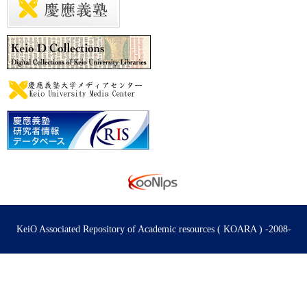
KeiO Associated Repository of Academic resources ( KOARA ) -2008-