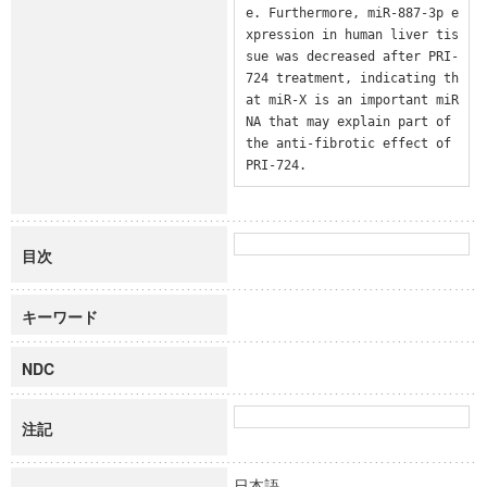
e. Furthermore, miR-887-3p e
xpression in human liver tis
sue was decreased after PRI-
724 treatment, indicating th
at miR-X is an important miR
NA that may explain part of 
the anti-fibrotic effect of 
PRI-724.
目次
キーワード
NDC
注記
日本語