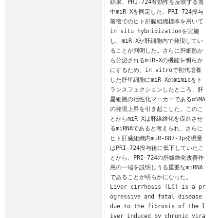
結果、PRI-724有効性を反映する血
中miR-Xを同定した。PRI-724投与
前後でのヒト肝臓組織標本を用いて
in situ hybridizationを実施
し、miR-Xが肝細胞内で発現してい
ることが判明した。さらに肝細胞か
ら分泌されるmiR-Xの機能を明らか
にするため、in vitroで初代培養
した肝星細胞にmiR-Xのmimicをト
ランスフェクションしたところ、肝
星細胞の活性化マーカーであるαSMA
の発現上昇を引き起こした。このこ
とからmiR-Xは肝線維化を促進させ
るmiRNAであると考えられ、さらに
ヒト肝臓組織内miR-887-3p発現量
はPRI-724投与後に低下していたこ
とから、PRI-724の肝線維化改善作
用の一端を説明しうる重要なmiRNA
であることが明らかになった。

Liver cirrhosis (LC) is a pr
ogressive and fatal disease 
due to the fibrosis of the l
iver induced by chronic vira