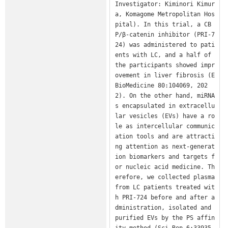
Investigator: Kiminori Kimur
a, Komagome Metropolitan Hos
pital). In this trial, a CB
P/β-catenin inhibitor (PRI-7
24) was administered to pati
ents with LC, and a half of 
the participants showed impr
ovement in liver fibrosis (E
BioMedicine 80:104069, 202
2). On the other hand, miRNA
s encapsulated in extracellu
lar vesicles (EVs) have a ro
le as intercellular communic
ation tools and are attracti
ng attention as next-generat
ion biomarkers and targets f
or nucleic acid medicine. Th
erefore, we collected plasma 
from LC patients treated wit
h PRI-724 before and after a
dministration, isolated and 
purified EVs by the PS affin
ity method (Sci Rep 6:33935, 