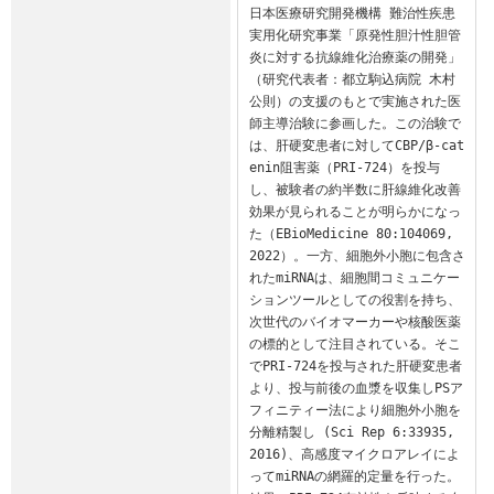
日本医療研究開発機構 難治性疾患
実用化研究事業「原発性胆汁性胆管
炎に対する抗線維化治療薬の開発」
（研究代表者：都立駒込病院 木村
公則）の支援のもとで実施された医
師主導治験に参画した。この治験で
は、肝硬変患者に対してCBP/β-cat
enin阻害薬（PRI-724）を投与
し、被験者の約半数に肝線維化改善
効果が見られることが明らかになっ
た（EBioMedicine 80:104069, 
2022）。一方、細胞外小胞に包含さ
れたmiRNAは、細胞間コミュニケー
ションツールとしての役割を持ち、
次世代のバイオマーカーや核酸医薬
の標的として注目されている。そこ
でPRI-724を投与された肝硬変患者
より、投与前後の血漿を収集しPSア
フィニティー法により細胞外小胞を
分離精製し (Sci Rep 6:33935, 
2016)、高感度マイクロアレイによ
ってmiRNAの網羅的定量を行った。