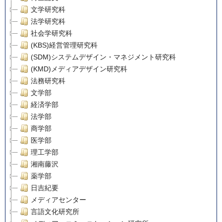
文学研究科
法学研究科
社会学研究科
(KBS)経営管理研究科
(SDM)システムデザイン・マネジメント研究科
(KMD)メディアデザイン研究科
法務研究科
文学部
経済学部
法学部
商学部
医学部
理工学部
湘南藤沢
薬学部
日吉紀要
メディアセンター
言語文化研究所