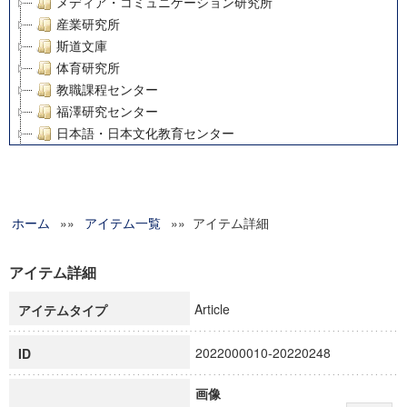
メディア・コミュニケーション研究所
産業研究所
斯道文庫
体育研究所
教職課程センター
福澤研究センター
日本語・日本文化教育センター
アート・センター
外国語教育研究センター
デジタルメディア・コンテンツ統合研究センター
ホーム
»»
グローバルリサーチインスティテュート
アイテム一覧
»» アイテム詳細
塾内助成報告書
科学研究費補助金研究成果報告書
アイテム詳細
21世紀COEプログラム
Article
アイテムタイプ
慶應義塾大学グローバルCOEプログラム市民社会ガバナンス
慶應義塾大学グローバルCOEプログラム論理と感性の先端的
2022000010-20220248
ID
博士課程教育リーディングプログラム「超成熟社会発展のサ
学術雑誌掲載論文等(8)
画像
その他