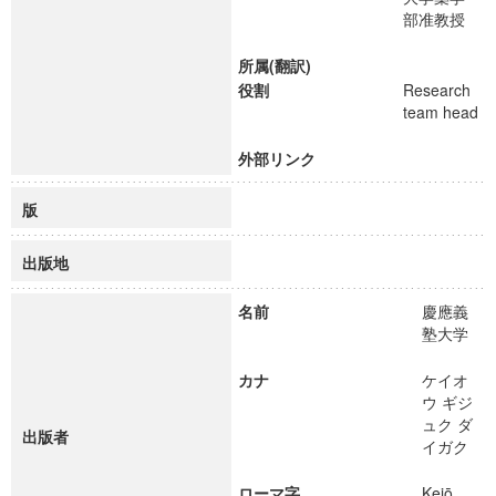
部准教授
所属(翻訳)
役割
Research
team head
外部リンク
版
出版地
名前
慶應義
塾大学
カナ
ケイオ
ウ ギジ
ュク ダ
出版者
イガク
ローマ字
Keiō