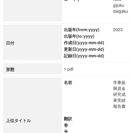
gijuku
daigaku
出版年(from:yyyy)
2023
出版年(to:yyyy)
作成日(yyyy-mm-dd)
日付
更新日(yyyy-mm-dd)
記録日(yyyy-mm-dd)
1 pdf
形態
名前
学事振
興資金
研究成
果実績
報告書
翻訳
上位タイトル
巻
号