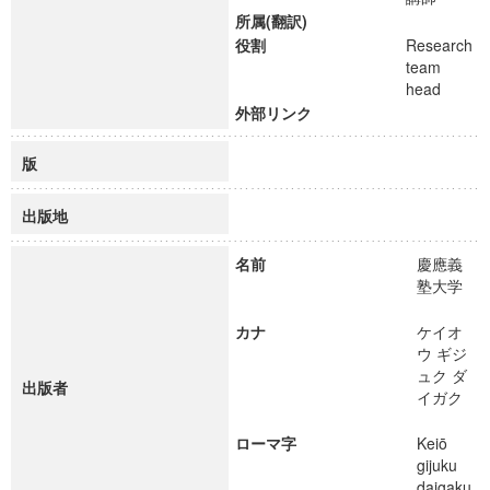
所属(翻訳)
役割
Research
team
head
外部リンク
版
出版地
名前
慶應義
塾大学
カナ
ケイオ
ウ ギジ
ュク ダ
出版者
イガク
ローマ字
Keiō
gijuku
daigaku