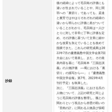
後の経緯によって毛宗崗の評価にも
違いが生まれていることや、同じ関
羽への「裏切り」であっても、孟達
と糜芳ではやはりそれぞれの経緯の
違いから明らかに評価に差がついて
いることがわかり、毛宗崗は一人ひ
とりに対して非常に丁寧に評価を定
め、その評価に基づいて文章に細や
かな改変を加えていることを改めて
指摘できた。これらの研究成果は20
22年7月の慶應義塾中国文学会第7回
大会において発表し、また、その発
表内容を基に「毛宗崗本『三国志演
義』の人物評価　——蜀における「裏
切り」の描写から——」（『慶應義塾
中国文学会報』第7号、2023年4月
抄録
刊行予定）を執筆した。

次に、『三国志演義』における呉の
人物について、上記の研究と同じよ
うに毛宗崗の評価を整理し、魏との
関わりという視点から赤壁の戦いの
「苦肉の計」に関わる人物及び張昭