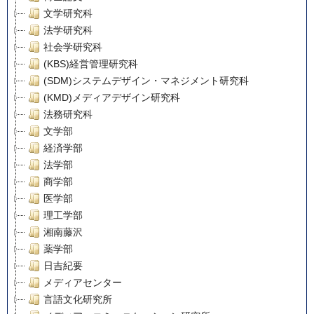
文学研究科
法学研究科
社会学研究科
(KBS)経営管理研究科
(SDM)システムデザイン・マネジメント研究科
(KMD)メディアデザイン研究科
法務研究科
文学部
経済学部
法学部
商学部
医学部
理工学部
湘南藤沢
薬学部
日吉紀要
メディアセンター
言語文化研究所