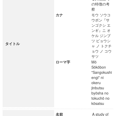
の特徴の考
察
カナ
モウ ソウコ
ウボン『サ
ンゴクシ エ
ンギ』ニ オ
ケル ジンブ
ツ ビョウシ
タイトル
ャ ノ トクチ
ョウ ノ コウ
サツ
ローマ字
Mō
Sōkōbon
"Sangokushi
engi" ni
okeru
jinbutsu
byōsha no
tokuchō no
kōsatsu
名前
A study of