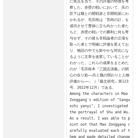
に焦点を当て、その評価の特徴を考
察した。赤壁の戦いにおいて、呉の
臣下は魏との開戦派と非開戦派にわ
かれるが、毛宗崗は「苦肉の計」を
成功させて曹操に立ち向かった者た
ちと、赤壁の戦いでの勝利に何も寄
与せず、その後も非戦論者の立場を
取った者とで明確に評価を変えてお
り、物語の中でも鮮やかな対比にな
るように文章を改変していることが
わかった。これらの成果をまとめた
のが「毛宗崗本『三国志演義』の関
心の在り処——呉と魏の関わりと人物
評価から——」（『藝文研究』第123
号、2022年12月）である。

Among the characters in Mao 
Zonggang's edition of "Sangu
ozhi yanyi", I investigated 
the portrayal of Shu and Wu. 
As a result, I was able to p
oint out that Mao Zonggang c
arefully evaluated each of t
hem and made detailed change