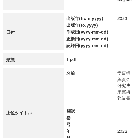
出版年(from:yyyy)
2023
出版年(to:yyyy)
作成日(yyyy-mm-dd)
日付
更新日(yyyy-mm-dd)
記録日(yyyy-mm-dd)
1 pdf
形態
名前
学事振
興資金
研究成
果実績
報告書
翻訳
上位タイトル
巻
号
年
2022
月