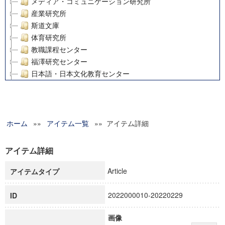
メディア・コミュニケーション研究所
産業研究所
斯道文庫
体育研究所
教職課程センター
福澤研究センター
日本語・日本文化教育センター
アート・センター
外国語教育研究センター
デジタルメディア・コンテンツ統合研究センター
ホーム
»»
グローバルリサーチインスティテュート
アイテム一覧
»» アイテム詳細
塾内助成報告書
科学研究費補助金研究成果報告書
アイテム詳細
21世紀COEプログラム
Article
アイテムタイプ
慶應義塾大学グローバルCOEプログラム市民社会ガバナンス
慶應義塾大学グローバルCOEプログラム論理と感性の先端的
2022000010-20220229
ID
博士課程教育リーディングプログラム「超成熟社会発展のサ
学術雑誌掲載論文等(8)
画像
その他