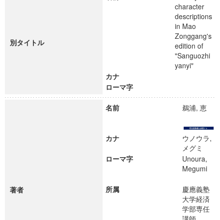
character
descriptions
in Mao
Zonggang's
別タイトル
edition of
"Sanguozhi
yanyi"
カナ
ローマ字
名前
鵜浦, 恵
カナ
ウノウラ,
メグミ
ローマ字
Unoura,
Megumi
所属
慶應義塾
著者
大学経済
学部専任
講師