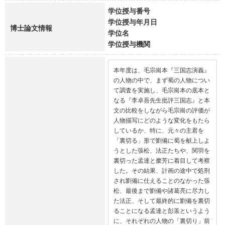
学位授与番号
学位授与年月日
博士論文情報
学位名
学位授与機関
本年度は、毛宗崗本『三国志演義』
の人物の中で、まず蜀の人物につい
て調査を実施し、毛宗崗本の底本と
なる『李卓吾先生批評三国志』と本
文の比較をしながら毛宗崗の評価が
人物描写にどのような変化をもたら
しているか、特に、元々の主君を
「裏切る」形で劉備に蜀を献上しよ
うとした張松、法正たちや、関羽を
裏切った孟達と糜芳に着目して考察
した。その結果、計画の途中で処刑
され劉備に仕えることのなかった張
松、最後まで劉備や諸葛亮に尽力し
た法正、そして最終的に劉備を裏切
ることになる孟達と彭羕というよう
に、それぞれの人物の「裏切り」前