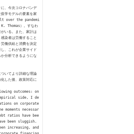
クに、今次コロナパンデ
な疫学モデルの要素を家
over the pandemi
lia K. Thomas）。すなわ
者がいる。また、家計は
。感染者は労働すること
、労働供給と消費を決定
析し、これが企業サイド
るか分析できるようにな
についてより詳細な理論
緻化した後、政策対応に
lowing outcomes: on
mpirical side, I de
tions on corporate 
he moments necessar
ebt ratios have bee
ve been sluggish. 
en increasing, and 
orporate financing 