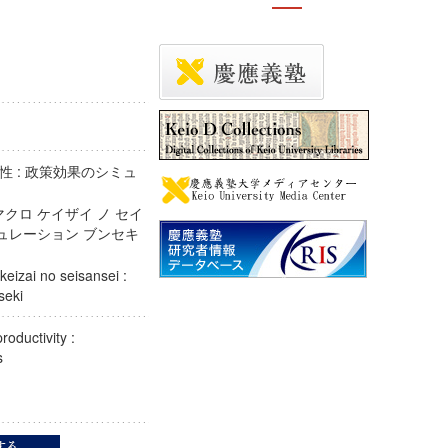
 : 政策効果のシミュ
マクロ ケイザイ ノ セイ
ミュレーション ブンセキ
keizai no seisansei :
unseki
oductivity :
cies