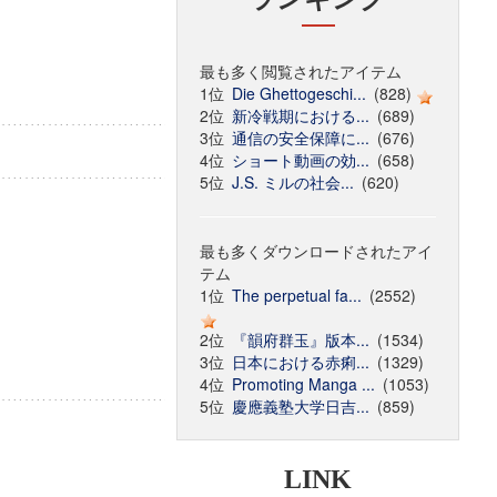
最も多く閲覧されたアイテム
1位
Die Ghettogeschi...
(828)
2位
新冷戦期における...
(689)
3位
通信の安全保障に...
(676)
4位
ショート動画の効...
(658)
5位
J.S. ミルの社会...
(620)
最も多くダウンロードされたアイ
テム
1位
The perpetual fa...
(2552)
2位
『韻府群玉』版本...
(1534)
3位
日本における赤痢...
(1329)
4位
Promoting Manga ...
(1053)
5位
慶應義塾大学日吉...
(859)
LINK