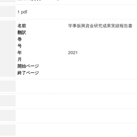
1 pdf
名前
学事振興資金研究成果実績報告
翻訳
巻
号
年
2021
月
開始ページ
終了ページ