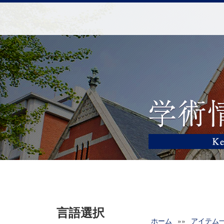
言語選択
ホーム
»»
アイテム