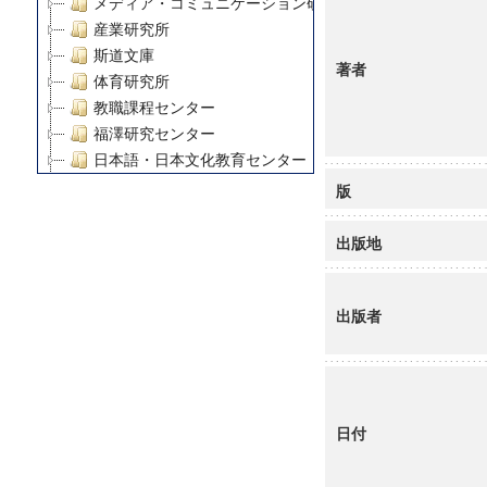
メディア・コミュニケーション研究所
産業研究所
斯道文庫
著者
体育研究所
教職課程センター
福澤研究センター
日本語・日本文化教育センター
アート・センター
版
外国語教育研究センター
デジタルメディア・コンテンツ統合研究センター
出版地
グローバルリサーチインスティテュート
塾内助成報告書
出版者
科学研究費補助金研究成果報告書
21世紀COEプログラム
慶應義塾大学グローバルCOEプログラム市民社会ガバナ
慶應義塾大学グローバルCOEプログラム論理と感性の先
博士課程教育リーディングプログラム「超成熟社会発展
日付
学術雑誌掲載論文等(8)
その他