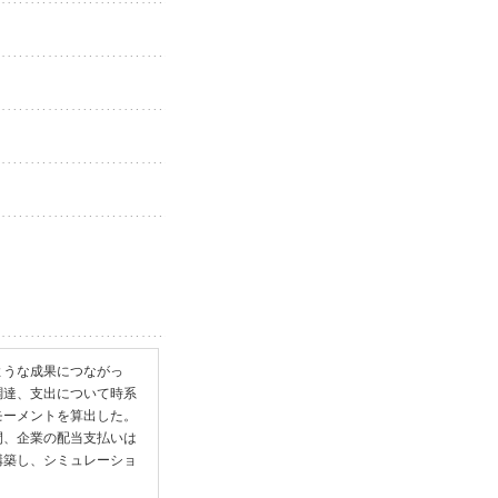
ような成果につながっ
調達、支出について時系
モーメントを算出した。
間、企業の配当支払いは
構築し、シミュレーショ