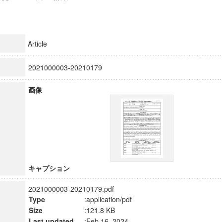
Article
2021000003-20210179
画像
キャプション
2021000003-20210179.pdf
Type
:application/pdf
Size
:121.8 KB
Last updated
:Feb 16, 2024