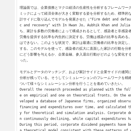
理論面では、企業債務とマクロ経済の生産性を分析するフレームワー
ミックによって経済全体が大きく変動する姿を分析するため、標準的
計サイドに取り込んでモデルを発展させた（"Firm debt and default 
c and recovery" with In Hwan Jo, Aubhik Khan and Ju
ち、家計を多数の労働者によって構成されるとして、感染者と非感染
労働を提供する比率を内生的に決定する。労働は感染の比率を高める
はできない。このような状況で、家計は最適に労働者の比率を決定し
する。このモデルを使って、感染者の拡大に直面した家計の行動を分
にどう影響を与えるか、企業金融、参入退出行動がどのような変化す
った。

モデルとデータのマッチング、および家計サイドと企業サイドの連関
分析が残っている。そうしてシミュレーションのフレームワークを精
ついて様々なシミュレーション分析を行うことを進めていきたい。

Overall the research proceeded as planned with the fol
e on empirical and one on theoretical fronts. On the e
veloped a database of Japanese firms, organized observa
financing and expenditures over time, and calculated t
y for theoretical and simulation analysis. Corporate d
n continuously declining, while capital expenditures ha
During this period, corporate dividend payments have be
a theoretical model consistent with these patterns of c