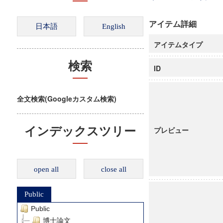
アイテム詳細
アイテムタイプ
検索
ID
全文検索(Googleカスタム検索)
インデックスツリー
プレビュー
open all
close all
Public
Public
博士論文