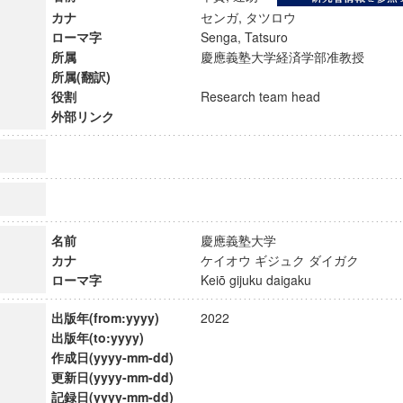
カナ
センガ, タツロウ
ローマ字
Senga, Tatsuro
所属
慶應義塾大学経済学部准教授
所属(翻訳)
役割
Research team head
外部リンク
名前
慶應義塾大学
カナ
ケイオウ ギジュク ダイガク
ローマ字
Keiō gijuku daigaku
ンス教育研究センター
出版年(from:yyyy)
2022
端的教育研究拠点
出版年(to:yyyy)
のサイエンス」
作成日(yyyy-mm-dd)
更新日(yyyy-mm-dd)
記録日(yyyy-mm-dd)