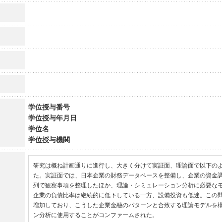
学位授与番号
学位授与年月日
学位名
学位授与機関
研究は概ね計画通りに進行し、大きく分けて実証面、理論面で以下の
た。実証面では、日本企業の財務データベースを整備し、企業の資金
列で観察事項を整理したほか、理論・シミュレーション分析に必要な
企業の負債比率は継続的に低下している一方、設備投資も低迷。この
増加しており、こうした企業金融のパターンと合致する理論モデルを
ン分析に使用することがコンファームされた。
