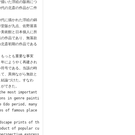
で描いた浮絵の版画につ
時代の北斎の作品が二件
時代に描かれた浮絵の錦
寿堂版が九点、佐野屋喜
ン美術館と日本個人に所
版の作品であり、無落款
の北斎初期の作品である
、もっとも重要な事実
５年にようやく再建され
い符号である。当該の時
して、異例ながら無款と
と結論づけた。すなわ
ができた。

he most important 
ons in genre painti
 Edo period, many 
es of famous place
dscape prints of th
oduct of popular cu
perspective express