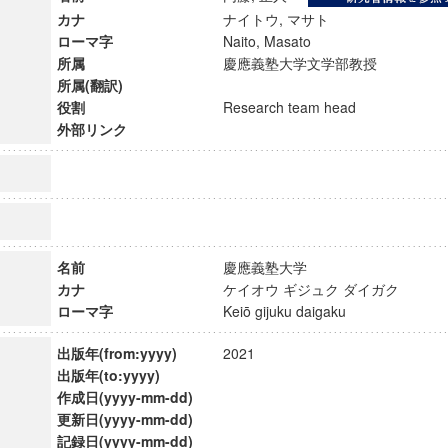
カナ
ナイトウ, マサト
ローマ字
Naito, Masato
所属
慶應義塾大学文学部教授
所属(翻訳)
役割
Research team head
外部リンク
名前
慶應義塾大学
カナ
ケイオウ ギジュク ダイガク
ローマ字
Keiō gijuku daigaku
ンス教育研究センター
出版年(from:yyyy)
2021
端的教育研究拠点
出版年(to:yyyy)
のサイエンス」
作成日(yyyy-mm-dd)
更新日(yyyy-mm-dd)
記録日(yyyy-mm-dd)