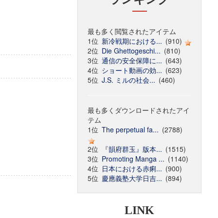
最も多く閲覧されたアイテム
1位
新冷戦期における...
(910)
2位
Die Ghettogeschi...
(810)
3位
通信の安全保障に...
(643)
4位
ショート動画の効...
(623)
5位
J.S. ミルの社会...
(460)
最も多くダウンロードされたアイ
テム
1位
The perpetual fa...
(2788)
2位
『韻府群玉』版本...
(1515)
3位
Promoting Manga ...
(1140)
4位
日本における赤痢...
(900)
5位
慶應義塾大学日吉...
(894)
LINK