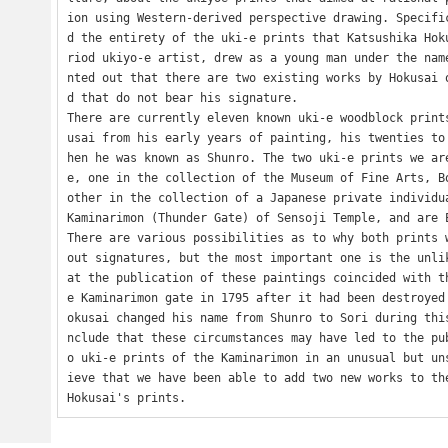
ion using Western-derived perspective drawing. Specifi
d the entirety of the uki-e prints that Katsushika Hok
riod ukiyo-e artist, drew as a young man under the nam
nted out that there are two existing works by Hokusai 
d that do not bear his signature.

There are currently eleven known uki-e woodblock print
usai from his early years of painting, his twenties to
hen he was known as Shunro. The two uki-e prints we ar
e, one in the collection of the Museum of Fine Arts, Bo
other in the collection of a Japanese private individua
Kaminarimon (Thunder Gate) of Sensoji Temple, and are E
There are various possibilities as to why both prints 
out signatures, but the most important one is the unli
at the publication of these paintings coincided with t
e Kaminarimon gate in 1795 after it had been destroyed
okusai changed his name from Shunro to Sori during thi
nclude that these circumstances may have led to the pu
o uki-e prints of the Kaminarimon in an unusual but un
ieve that we have been able to add two new works to the
Hokusai's prints.