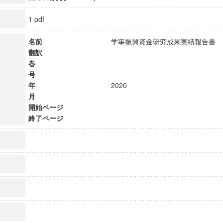
1 pdf
名前
学事振興資金研究成果実績報告
翻訳
巻
号
年
2020
月
開始ページ
終了ページ