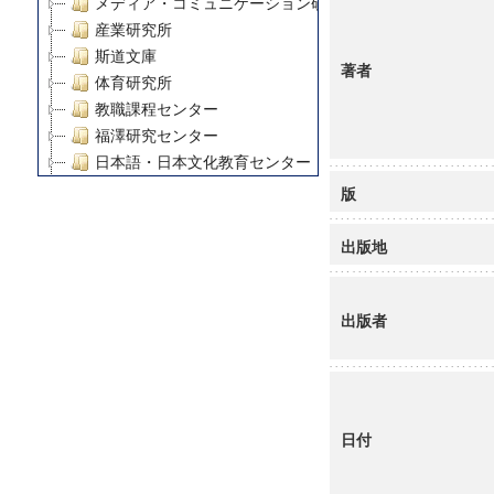
メディア・コミュニケーション研究所
産業研究所
斯道文庫
著者
体育研究所
教職課程センター
福澤研究センター
日本語・日本文化教育センター
アート・センター
版
外国語教育研究センター
デジタルメディア・コンテンツ統合研究センター
出版地
グローバルリサーチインスティテュート
塾内助成報告書
出版者
科学研究費補助金研究成果報告書
21世紀COEプログラム
慶應義塾大学グローバルCOEプログラム市民社会ガバナ
慶應義塾大学グローバルCOEプログラム論理と感性の先
博士課程教育リーディングプログラム「超成熟社会発展
日付
学術雑誌掲載論文等(8)
その他