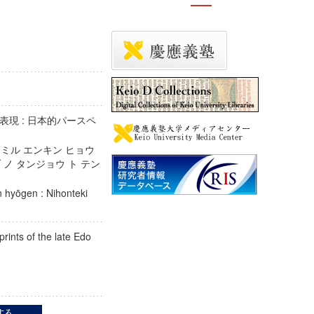
現 : 日本的パースペ
 ミル エンキン ヒョウ
 ノ タンジョウ ト テン
in hyōgen : Nihonteki
prints of the late Edo