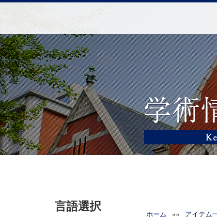
言語選択
ホーム
»»
アイテム