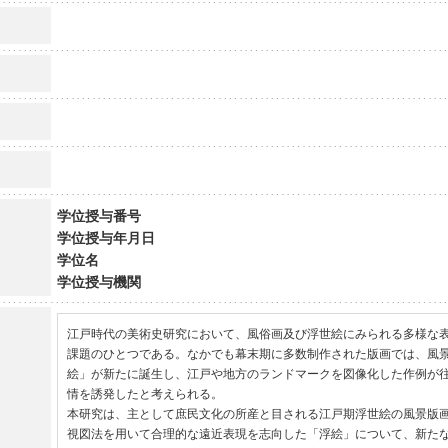
学位授与番号
学位授与年月日
学位名
学位授与機関
江戸時代の美術史研究において、風俗画及び浮世絵にみられる多様な
課題のひとつである。なかでも幕末期に多数制作された版画では、風
絵」が新たに誕生し、江戸や地方のランドマークを図像化した作例が
情を誘発したと考えられる。

本研究は、主として庶民文化の所産と目される江戸期浮世絵の風景版
視図法を用いて合理的な遠近表現を志向した「浮絵」について、新た