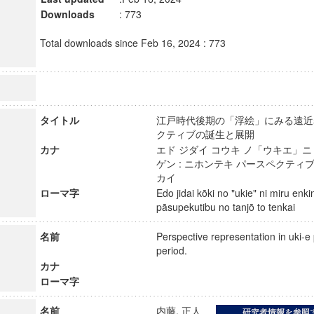
Downloads
: 773
Total downloads since Feb 16, 2024 : 773
タイトル
江戸時代後期の「浮絵」にみる遠近表
クティブの誕生と展開
カナ
エド ジダイ コウキ ノ「ウキエ」ニ
ゲン : ニホンテキ パースペクティブ
カイ
ローマ字
Edo jidai kōki no "ukie" ni miru enk
pāsupekutibu no tanjō to tenkai
名前
Perspective representation in uki-e 
period.
カナ
ローマ字
名前
内藤, 正人