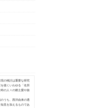
表現の検討は重要な研究
景を描くいわゆる「名所
往時の人々の郷土愛や旅
画のうち、西洋由来の透
な知見を加えるものであ