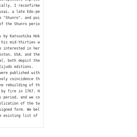
cally, I reconfirme
usai, a late Edo-pe
e "Shunro", and poi
of the Shunro perio
s by Katsushika Hok
 his mid-thirties w
e interested in her
ston, USA, and the 
l, both depict the 
ijudo editions.

were published with
kely coincidence th
he rebuilding of th
 by fire in 1767. H
s period, and we co
blication of the tw
signed form. We bel
 existing list of 