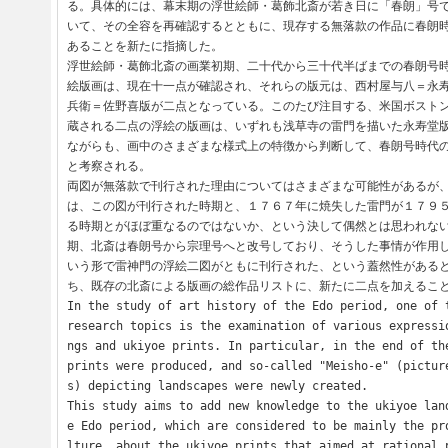
る。具体的には、幕末期の浮世絵師・葛飾北斎が若き日に「春朗」号
いて、その全容を再確認するとともに、現存する無落款の作品に春朗
あることを新たに指摘した。

浮世絵師・葛飾北斎の画業初期、二十代から三十代半ばまでの春朗号
絵版画は、現在十一点が確認され、それらの版元は、西村屋与八＝永
兵衛＝佐野喜版が二点となっている。このたび注目する、米国ボスト
蔵される二点の浮絵の版画は、いずれも浅草寺の雷門を描いた永寿堂
ながらも、画中のさまざまな様式上の特徴から判断して、春朗号時代
と考察される。

両図が無落款で刊行された理由についてはさまざまな可能性があるが
は、この図が刊行された時期と、１７６７年に焼失した雷門が１７９
る時期とがほぼ重なるのではないか、という決して偶然とは思われな
期、北斎は春朗号から宗理号へと改号しており、そうした事情が作用
いう形で雷神門の浮絵二図がともに刊行された、という蓋然性がある
ち、既存の北斎による版画の総作品リストに、新たに二点を加えること
In the study of art history of the Edo period, one of t
research topics is the examination of various expressi
ngs and ukiyoe prints. In particular, in the end of the
prints were produced, and so-called "Meisho-e" (pictur
s) depicting landscapes were newly created.

This study aims to add new knowledge to the ukiyoe lan
e Edo period, which are considered to be mainly the pr
lture, about the ukiyoe prints that aimed at rational 