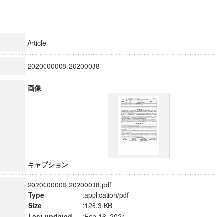
Article
2020000008-20200038
画像
キャプション
2020000008-20200038.pdf
Type
:application/pdf
Size
:126.3 KB
Last updated
:Feb 16, 2024