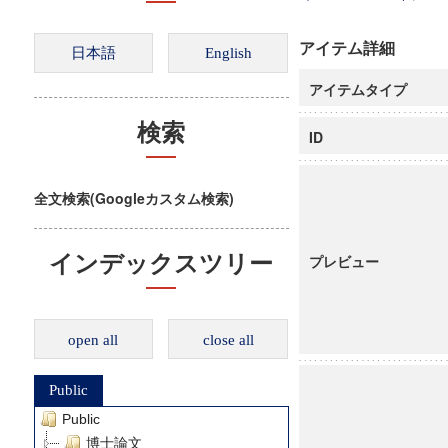
アイテム詳細
アイテムタイプ
検索
ID
全文検索(Googleカスタム検索)
インデックスツリー
プレビュー
open all
close all
Public
Public
博士論文