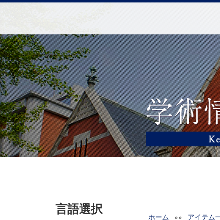
言語選択
ホーム
»»
アイテム