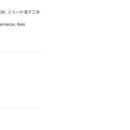
科; スラバヤ電子工学
ernance, Keio
ク