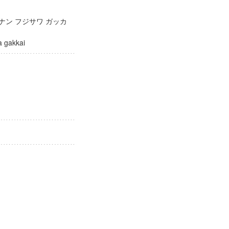
ナン フジサワ ガッカ
awa gakkai
ュー