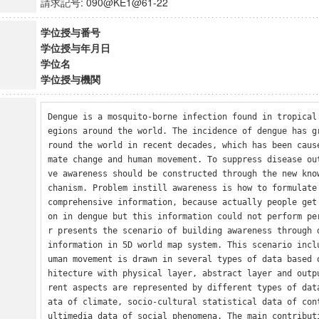
請求記号: 090@KE1@61-22
学位授与番号
学位授与年月日
学位名
学位授与機関
Dengue is a mosquito-borne infection found in tropical
egions around the world. The incidence of dengue has g
round the world in recent decades, which has been caus
mate change and human movement. To suppress disease ou
ve awareness should be constructed through the new kno
chanism. Problem instill awareness is how to formulate 
comprehensive information, because actually people get
on in dengue but this information could not perform pe
r presents the scenario of building awareness through d
information in 5D world map system. This scenario incl
uman movement is drawn in several types of data based 
hitecture with physical layer, abstract layer and outp
rent aspects are represented by different types of dat
ata of climate, socio-cultural statistical data of con
ultimedia data of social phenomena. The main contribut