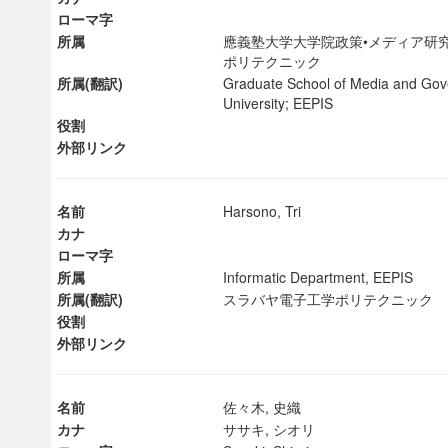
ローマ字
所属
應義塾大学大学院政策•メディア研究
ポリテクニック
所属(翻訳)
Graduate School of Media and Gov
University; EEPIS
役割
外部リンク
名前
Harsono, Tri
カナ
ローマ字
所属
Informatic Department, EEPIS
所属(翻訳)
スラバヤ電子工学ポリテクニッ
役割
ンス教育研究センター
外部リンク
端的教育研究拠点
のサイエンス」
名前
佐々木, 史織
カナ
ササキ, シオリ