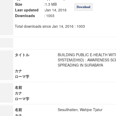
Size
:1.3 MB
Download
Last updated
:Jan 14, 2016
Downloads
: 1003
Total downloads since Jan 14, 2016 : 1003
タイトル
BUILDING PUBLIC E-HEALTH WI
SYSTEM(EH5D) : AWARENESS S
SPREADING IN SURABAYA
カナ
ローマ字
名前
カナ
ローマ字
名前
Sesulihatien, Wahjoe Tjatur
カナ