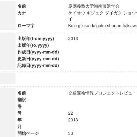
名前
慶應義塾大学湘南藤沢学会
カナ
ケイオウ ギジュク ダイガク ショウ
イ
ローマ字
Keio gijuku daigaku shonan fujis
出版年(from:yyyy)
2013
出版年(to:yyyy)
作成日(yyyy-mm-dd)
更新日(yyyy-mm-dd)
記録日(yyyy-mm-dd)
名前
交通運輸情報プロジェクトレビ
翻訳
巻
号
22
年
2013
月
開始ページ
33