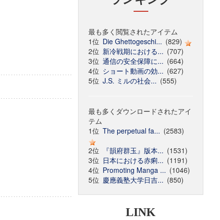
最も多く閲覧されたアイテム
1位
Die Ghettogeschi...
(829)
2位
新冷戦期における...
(707)
3位
通信の安全保障に...
(664)
4位
ショート動画の効...
(627)
5位
J.S. ミルの社会...
(555)
最も多くダウンロードされたアイ
テム
1位
The perpetual fa...
(2583)
2位
『韻府群玉』版本...
(1531)
3位
日本における赤痢...
(1191)
4位
Promoting Manga ...
(1046)
5位
慶應義塾大学日吉...
(850)
LINK