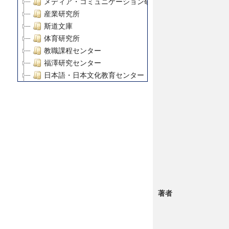
メディア・コミュニケーション研究所
産業研究所
斯道文庫
体育研究所
教職課程センター
福澤研究センター
日本語・日本文化教育センター
アート・センター
外国語教育研究センター
デジタルメディア・コンテンツ統合研究センター
グローバルリサーチインスティテュート
塾内助成報告書
科学研究費補助金研究成果報告書
21世紀COEプログラム
慶應義塾大学グローバルCOEプログラム市民社会ガバナ
慶應義塾大学グローバルCOEプログラム論理と感性の先
著者
博士課程教育リーディングプログラム「超成熟社会発展
学術雑誌掲載論文等(8)
その他