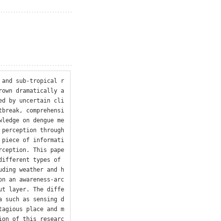
 and sub-tropical r
rown dramatically a
ed by uncertain cli
tbreak, comprehensi
wledge on dengue me
perception through 
 piece of informati
rception. This pape
ifferent types of 
uding weather and h
on an awareness-arc
ut layer. The diffe
a such as sensing d
tagious place and m
ion of this researc