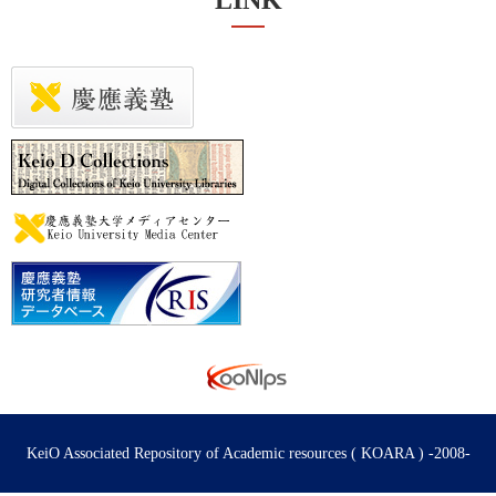
LINK
KeiO Associated Repository of Academic resources ( KOARA ) -2008-