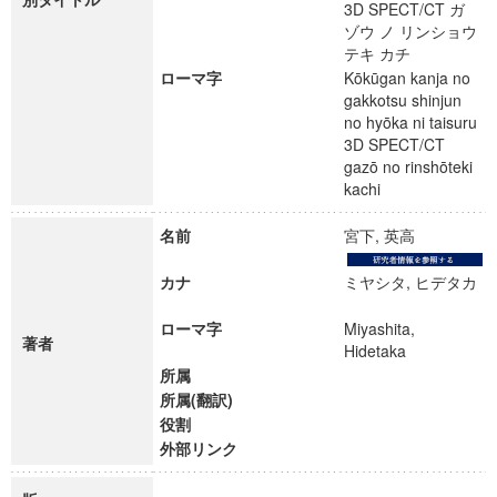
3D SPECT/CT ガ
ゾウ ノ リンショウ
テキ カチ
ローマ字
Kōkūgan kanja no
gakkotsu shinjun
no hyōka ni taisuru
3D SPECT/CT
gazō no rinshōteki
kachi
名前
宮下, 英高
カナ
ミヤシタ, ヒデタカ
ローマ字
Miyashita,
著者
Hidetaka
所属
所属(翻訳)
役割
外部リンク