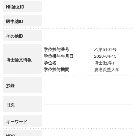
NII論文ID
医中誌ID
その他ID
学位授与番号
乙第5101号
学位授与年月日
2020-04-13
博士論文情報
学位名
博士(医学)
学位授与機関
慶應義塾大学
抄録
目次
キーワード