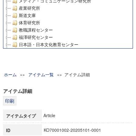
メディア・コミュニケーション研究所
産業研究所
斯道文庫
体育研究所
教職課程センター
福澤研究センター
日本語・日本文化教育センター
アート・センター
外国語教育研究センター
デジタルメディア・コンテンツ統合研究センター
ホーム
»»
グローバルリサーチインスティテュート
アイテム一覧
»» アイテム詳細
塾内助成報告書
科学研究費補助金研究成果報告書
アイテム詳細
21世紀COEプログラム
慶應義塾大学グローバルCOEプログラム市民社会ガバナンス
慶應義塾大学グローバルCOEプログラム論理と感性の先端的
Article
アイテムタイプ
博士課程教育リーディングプログラム「超成熟社会発展のサ
学術雑誌掲載論文等(8)
KO70001002-20205101-0001
ID
その他