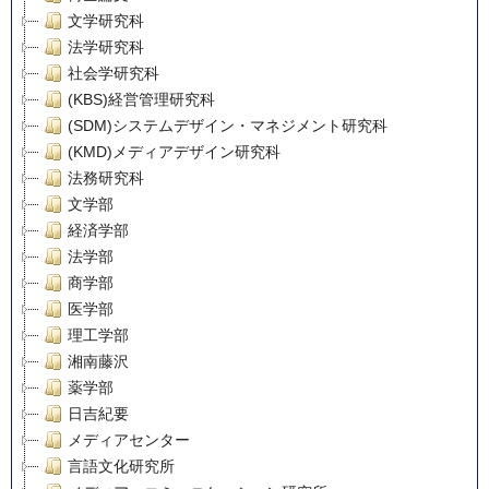
文学研究科
法学研究科
社会学研究科
(KBS)経営管理研究科
(SDM)システムデザイン・マネジメント研究科
(KMD)メディアデザイン研究科
法務研究科
文学部
経済学部
法学部
商学部
医学部
理工学部
湘南藤沢
薬学部
日吉紀要
メディアセンター
言語文化研究所