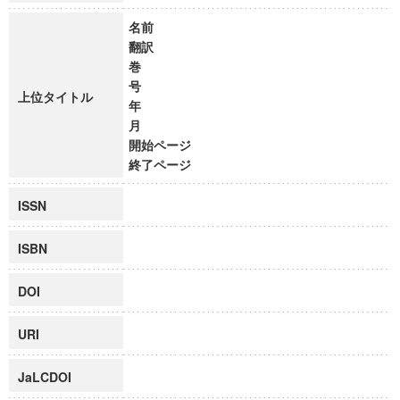
名前
翻訳
巻
号
上位タイトル
年
月
開始ページ
終了ページ
ISSN
ISBN
DOI
URI
JaLCDOI