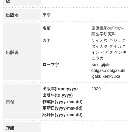
版
東京
出版地
名前
慶應義塾大学大学
院医学研究科
カナ
ケイオウ ギジュク
ダイガク ダイガク
イン イガク ケンキ
出版者
ュウカ
ローマ字
Keiō gijuku
daigaku daigakuin
igaku kenkyūka
出版年(from:yyyy)
2020
出版年(to:yyyy)
作成日(yyyy-mm-dd)
日付
更新日(yyyy-mm-dd)
記録日(yyyy-mm-dd)
形態