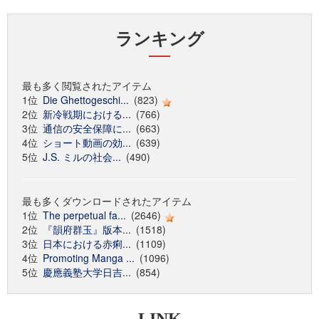
ランキング
最も多く閲覧されたアイテム
1位
Die Ghettogeschi...
(823)
2位
新冷戦期における...
(766)
3位
通信の安全保障に...
(663)
4位
ショート動画の効...
(639)
5位
J.S. ミルの社会...
(490)
最も多くダウンロードされたアイテム
1位
The perpetual fa...
(2646)
2位
『韻府群玉』版本...
(1518)
3位
日本における赤痢...
(1109)
4位
Promoting Manga ...
(1096)
5位
慶應義塾大学日吉...
(854)