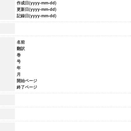
作成日(yyyy-mm-dd)
更新日(yyyy-mm-dd)
記録日(yyyy-mm-dd)
名前
翻訳
巻
号
年
月
開始ページ
終了ページ