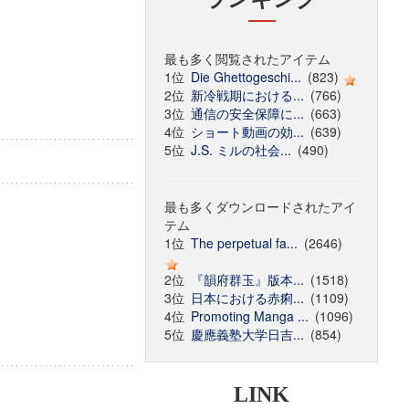
最も多く閲覧されたアイテム
1位
Die Ghettogeschi...
(823)
2位
新冷戦期における...
(766)
3位
通信の安全保障に...
(663)
4位
ショート動画の効...
(639)
5位
J.S. ミルの社会...
(490)
最も多くダウンロードされたアイ
テム
1位
The perpetual fa...
(2646)
2位
『韻府群玉』版本...
(1518)
3位
日本における赤痢...
(1109)
4位
Promoting Manga ...
(1096)
5位
慶應義塾大学日吉...
(854)
LINK