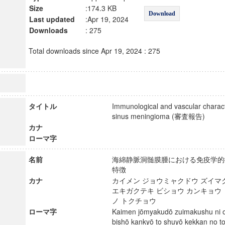
Size
:174.3 KB
Download
Last updated
:Apr 19, 2024
Downloads
: 275
Total downloads since Apr 19, 2024 : 275
タイトル
Immunological and vascular charact
sinus meningioma (審査報告)
カナ
ローマ字
名前
海綿静脈洞髄膜腫における免疫学的
特徴
カナ
カイメン ジョウミャクドウ ズイマク
エキガクテキ ビショウ カンキョウ 
ノ トクチョウ
ローマ字
Kaimen jōmyakudō zuimakushu ni o
bishō kankyō to shuyō kekkan no