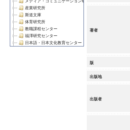
メディア・コミュニケーション研究所
産業研究所
斯道文庫
体育研究所
教職課程センター
著者
福澤研究センター
日本語・日本文化教育センター
アート・センター
外国語教育研究センター
版
デジタルメディア・コンテンツ統合研究センター
グローバルリサーチインスティテュート
出版地
塾内助成報告書
科学研究費補助金研究成果報告書
21世紀COEプログラム
出版者
慶應義塾大学グローバルCOEプログラム市民社会ガバナ
慶應義塾大学グローバルCOEプログラム論理と感性の先
博士課程教育リーディングプログラム「超成熟社会発展
学術雑誌掲載論文等(8)
その他