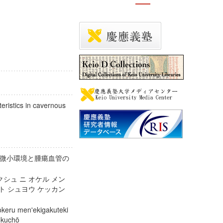
eristics in cavernous
微小環境と腫瘍血管の
シュ ニ オケル メン
ト シュヨウ ケッカン
keru men'ekigakuteki
 tokuchō