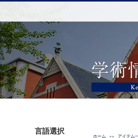
言語選択
ホーム
»»
アイテム