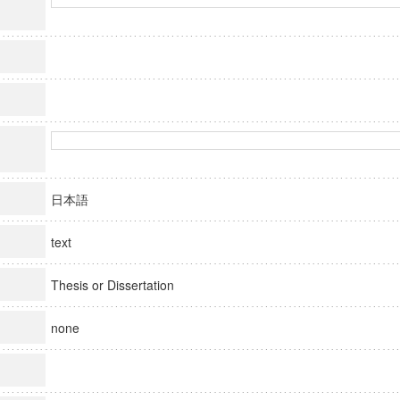
日本語
text
Thesis or Dissertation
none