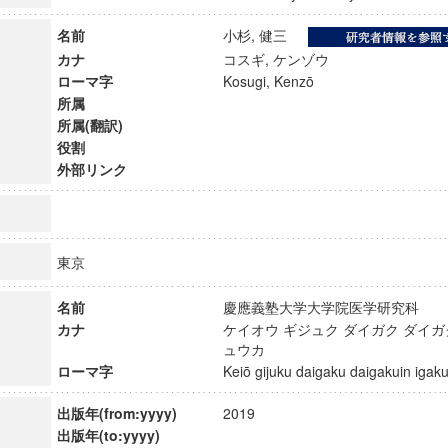
名前
小杉, 健三
カナ
コスギ, ケンゾウ
ローマ字
Kosugi, Kenzō
所属
所属(翻訳)
役割
外部リンク
東京
名前
慶應義塾大学大学院医学研究科
カナ
ケイオウ ギジュク ダイガク ダイガ
ンス教育研究センター
ュウカ
端的教育研究拠点
ローマ字
Keiō gijuku daigaku daigakuin ig
のサイエンス」
出版年(from:yyyy)
2019
出版年(to:yyyy)