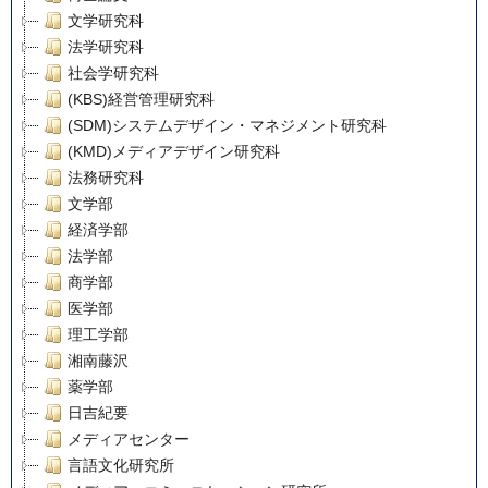
文学研究科
法学研究科
社会学研究科
(KBS)経営管理研究科
(SDM)システムデザイン・マネジメント研究科
(KMD)メディアデザイン研究科
法務研究科
文学部
経済学部
法学部
商学部
医学部
理工学部
湘南藤沢
薬学部
日吉紀要
メディアセンター
言語文化研究所