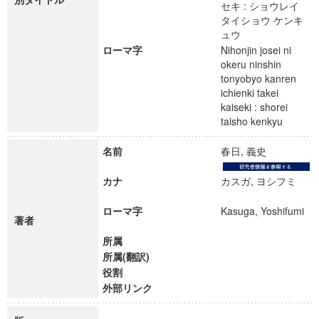
セキ : ショウレイ
タイショウ ケンキ
ュウ
ローマ字
Nihonjin josei ni
okeru ninshin
tonyobyo kanren
ichienki takei
kaiseki : shorei
taisho kenkyu
名前
春日, 義史
カナ
カスガ, ヨシフミ
ローマ字
Kasuga, Yoshifumi
著者
所属
所属(翻訳)
役割
外部リンク