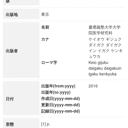
版
東京
出版地
名前
慶應義塾大学大学
院医学研究科
カナ
ケイオウ ギジュク
ダイガク ダイガク
イン イガク ケンキ
出版者
ュウカ
ローマ字
Keio gijuku
daigaku daigakuin
igaku kenkyuka
出版年(from:yyyy)
2016
出版年(to:yyyy)
作成日(yyyy-mm-dd)
日付
更新日(yyyy-mm-dd)
記録日(yyyy-mm-dd)
[1] p.
形態