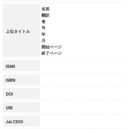
名前
翻訳
巻
号
上位タイトル
年
月
開始ページ
終了ページ
ISSN
ISBN
DOI
URI
JaLCDOI