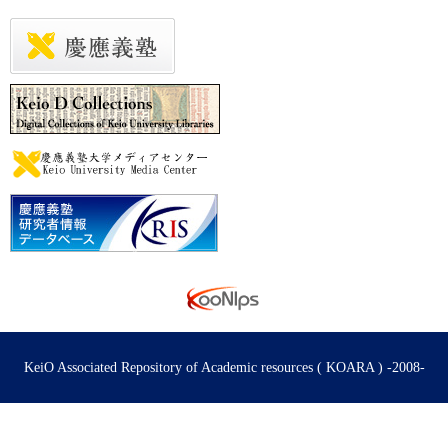
KeiO Associated Repository of Academic resources ( KOARA ) -2008-