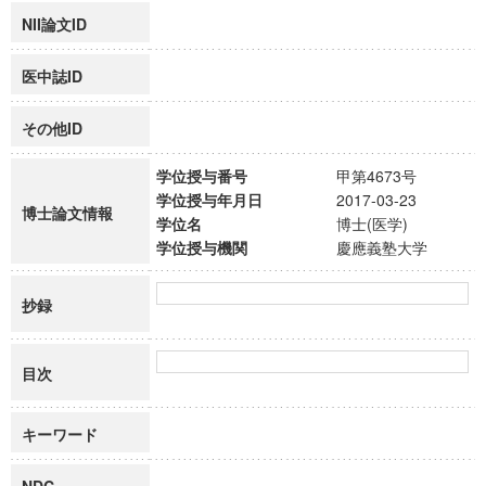
NII論文ID
医中誌ID
その他ID
学位授与番号
甲第4673号
学位授与年月日
2017-03-23
博士論文情報
学位名
博士(医学)
学位授与機関
慶應義塾大学
抄録
目次
キーワード