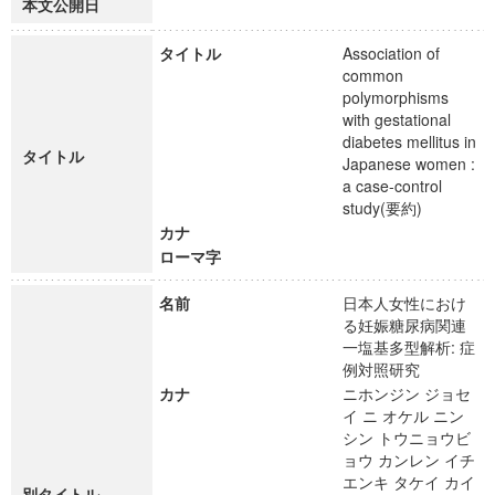
本文公開日
タイトル
Association of
common
polymorphisms
with gestational
diabetes mellitus in
タイトル
Japanese women :
a case-control
study(要約)
カナ
ローマ字
名前
日本人女性におけ
る妊娠糖尿病関連
一塩基多型解析: 症
例対照研究
カナ
ニホンジン ジョセ
イ ニ オケル ニン
シン トウニョウビ
ョウ カンレン イチ
エンキ タケイ カイ
別タイトル