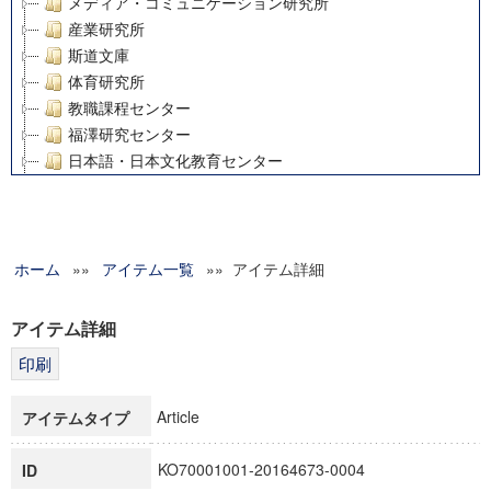
メディア・コミュニケーション研究所
産業研究所
斯道文庫
体育研究所
教職課程センター
福澤研究センター
日本語・日本文化教育センター
アート・センター
外国語教育研究センター
デジタルメディア・コンテンツ統合研究センター
ホーム
»»
グローバルリサーチインスティテュート
アイテム一覧
»» アイテム詳細
塾内助成報告書
科学研究費補助金研究成果報告書
アイテム詳細
21世紀COEプログラム
慶應義塾大学グローバルCOEプログラム市民社会ガバナンス
慶應義塾大学グローバルCOEプログラム論理と感性の先端的
Article
アイテムタイプ
博士課程教育リーディングプログラム「超成熟社会発展のサ
学術雑誌掲載論文等(8)
KO70001001-20164673-0004
ID
その他