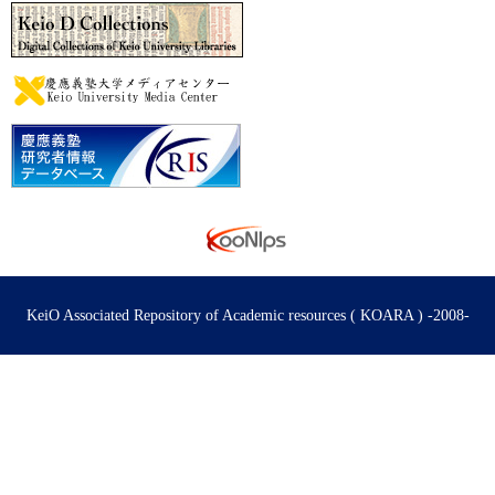
KeiO Associated Repository of Academic resources ( KOARA ) -2008-