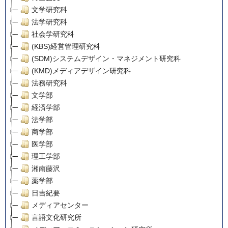
文学研究科
法学研究科
社会学研究科
(KBS)経営管理研究科
(SDM)システムデザイン・マネジメント研究科
(KMD)メディアデザイン研究科
法務研究科
文学部
経済学部
法学部
商学部
医学部
理工学部
湘南藤沢
薬学部
日吉紀要
メディアセンター
言語文化研究所