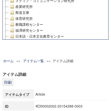
メディア・コミュニケーション研究所
産業研究所
斯道文庫
体育研究所
教職課程センター
福澤研究センター
日本語・日本文化教育センター
アート・センター
外国語教育研究センター
デジタルメディア・コンテンツ統合研究センター
ホーム
»»
グローバルリサーチインスティテュート
アイテム一覧
»» アイテム詳細
塾内助成報告書
科学研究費補助金研究成果報告書
アイテム詳細
21世紀COEプログラム
慶應義塾大学グローバルCOEプログラム市民社会ガバナンス
慶應義塾大学グローバルCOEプログラム論理と感性の先端的
Article
アイテムタイプ
博士課程教育リーディングプログラム「超成熟社会発展のサ
学術雑誌掲載論文等(8)
KO50002002-20154288-0003
ID
その他