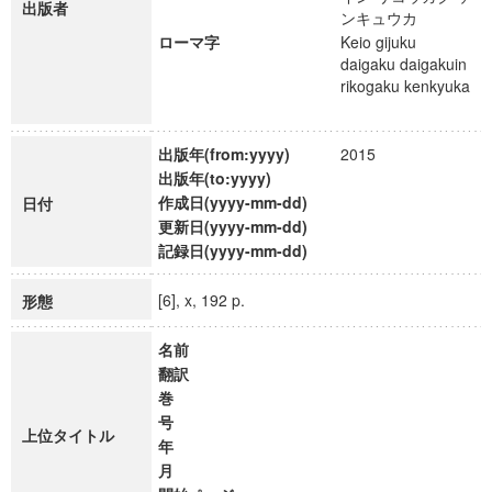
出版者
ンキュウカ
ローマ字
Keio gijuku
daigaku daigakuin
rikogaku kenkyuka
出版年(from:yyyy)
2015
出版年(to:yyyy)
作成日(yyyy-mm-dd)
日付
更新日(yyyy-mm-dd)
記録日(yyyy-mm-dd)
[6], x, 192 p.
形態
名前
翻訳
巻
号
上位タイトル
年
月