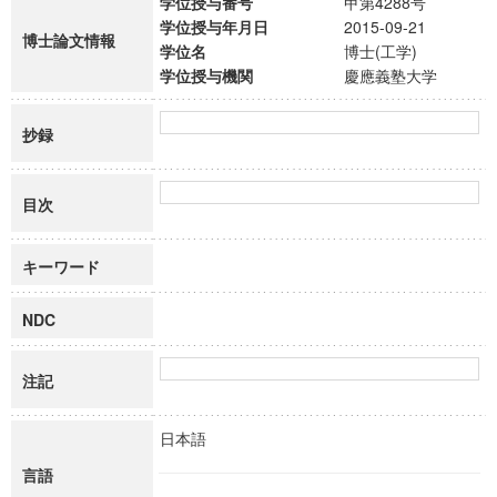
学位授与番号
甲第4288号
学位授与年月日
2015-09-21
博士論文情報
学位名
博士(工学)
学位授与機関
慶應義塾大学
抄録
目次
キーワード
NDC
注記
日本語
言語