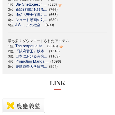
1位
Die Ghettogeschi...
(823)
2位
新冷戦期における...
(766)
3位
通信の安全保障に...
(663)
4位
ショート動画の効...
(639)
5位
J.S. ミルの社会...
(490)
最も多くダウンロードされたアイテム
1位
The perpetual fa...
(2646)
2位
『韻府群玉』版本...
(1518)
3位
日本における赤痢...
(1109)
4位
Promoting Manga ...
(1096)
5位
慶應義塾大学日吉...
(854)
LINK