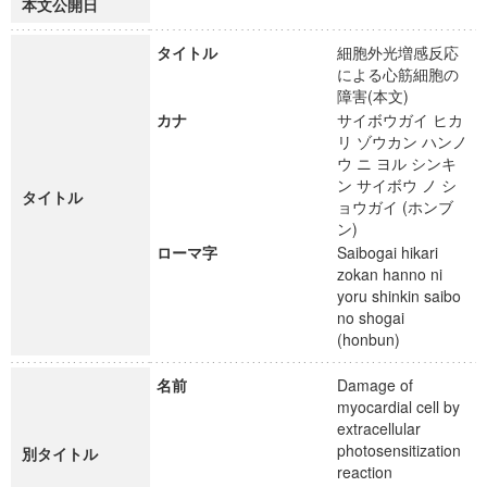
本文公開日
タイトル
細胞外光増感反応
による心筋細胞の
障害(本文)
カナ
サイボウガイ ヒカ
リ ゾウカン ハンノ
ウ ニ ヨル シンキ
ン サイボウ ノ シ
タイトル
ョウガイ (ホンブ
ン)
ローマ字
Saibogai hikari
zokan hanno ni
yoru shinkin saibo
no shogai
(honbun)
名前
Damage of
myocardial cell by
extracellular
photosensitization
別タイトル
reaction