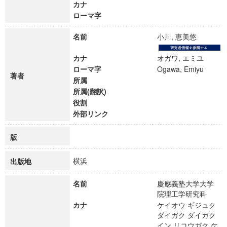
カナ
ローマ字
名前
小川, 恵美悠
カナ
オガワ, エミユ
ローマ字
Ogawa, Emiyu
著者
所属
所属(翻訳)
役割
外部リンク
版
横浜
出版地
名前
慶應義塾大学大学
院理工学研究科
カナ
ケイオウ ギジュク
ダイガク ダイガク
イン リコウガク ケ