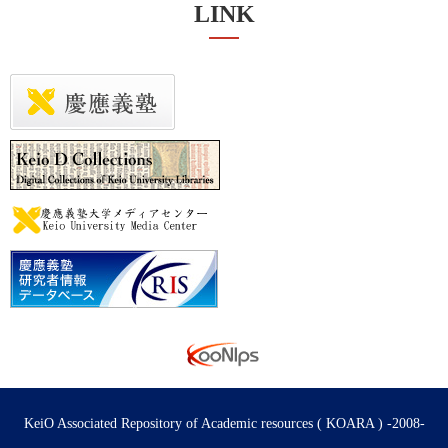
LINK
KeiO Associated Repository of Academic resources ( KOARA ) -2008-