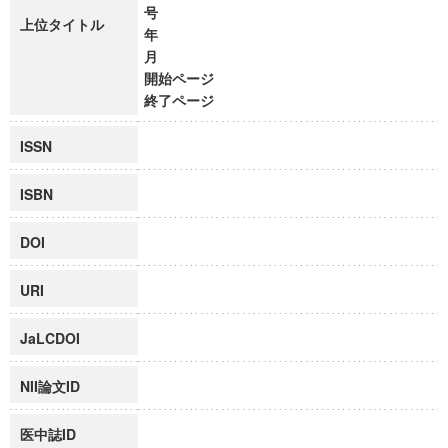
号
上位タイトル
年
月
開始ページ
終了ページ
ISSN
ISBN
DOI
URI
JaLCDOI
NII論文ID
医中誌ID