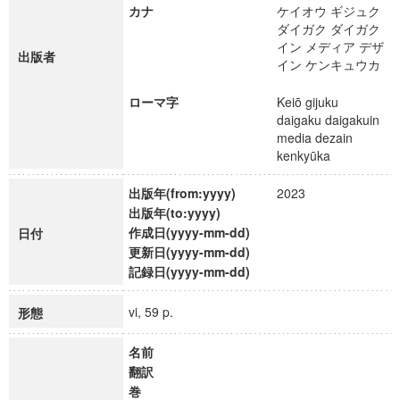
カナ
ケイオウ ギジュク
ダイガク ダイガク
イン メディア デザ
出版者
イン ケンキュウカ
ローマ字
Keiō gijuku
daigaku daigakuin
media dezain
kenkyūka
出版年(from:yyyy)
2023
出版年(to:yyyy)
作成日(yyyy-mm-dd)
日付
更新日(yyyy-mm-dd)
記録日(yyyy-mm-dd)
vi, 59 p.
形態
名前
翻訳
巻