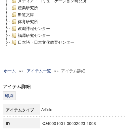
メディア・コミュニケーション研究所
産業研究所
斯道文庫
体育研究所
教職課程センター
福澤研究センター
日本語・日本文化教育センター
アート・センター
外国語教育研究センター
デジタルメディア・コンテンツ統合研究センター
ホーム
»»
グローバルリサーチインスティテュート
アイテム一覧
»» アイテム詳細
塾内助成報告書
科学研究費補助金研究成果報告書
アイテム詳細
21世紀COEプログラム
慶應義塾大学グローバルCOEプログラム市民社会ガバナンス
慶應義塾大学グローバルCOEプログラム論理と感性の先端的
Article
アイテムタイプ
博士課程教育リーディングプログラム「超成熟社会発展のサ
学術雑誌掲載論文等(8)
KO40001001-00002023-1008
ID
その他