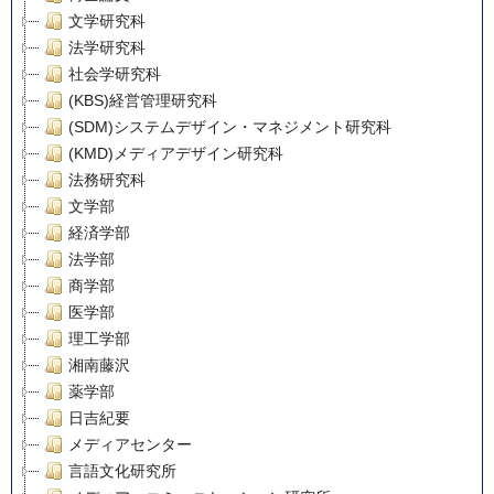
文学研究科
法学研究科
社会学研究科
(KBS)経営管理研究科
(SDM)システムデザイン・マネジメント研究科
(KMD)メディアデザイン研究科
法務研究科
文学部
経済学部
法学部
商学部
医学部
理工学部
湘南藤沢
薬学部
日吉紀要
メディアセンター
言語文化研究所