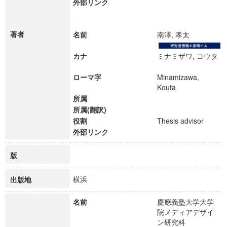
外部リンク
著者
名前
南澤, 孝太
カナ
ミナミザワ, コウタ
ローマ字
Minamizawa,
Kouta
所属
所属(翻訳)
役割
Thesis advisor
外部リンク
版
横浜
出版地
名前
慶應義塾大学大学
院メディアデザイ
ン研究科