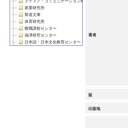
メディア・コミュニケーション研究所
産業研究所
斯道文庫
体育研究所
教職課程センター
著者
福澤研究センター
日本語・日本文化教育センター
アート・センター
外国語教育研究センター
デジタルメディア・コンテンツ統合研究センター
グローバルリサーチインスティテュート
塾内助成報告書
科学研究費補助金研究成果報告書
21世紀COEプログラム
版
慶應義塾大学グローバルCOEプログラム市民社会ガバナ
慶應義塾大学グローバルCOEプログラム論理と感性の先
出版地
博士課程教育リーディングプログラム「超成熟社会発展
学術雑誌掲載論文等(8)
その他