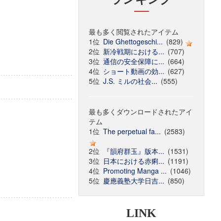
最も多く閲覧されたアイテム
1位
Die Ghettogeschi...
(829)
2位
新冷戦期における...
(707)
3位
通信の安全保障に...
(664)
4位
ショート動画の効...
(627)
5位
J.S. ミルの社会...
(555)
最も多くダウンロードされたアイ
テム
1位
The perpetual fa...
(2583)
2位
『韻府群玉』版本...
(1531)
3位
日本における赤痢...
(1191)
4位
Promoting Manga ...
(1046)
5位
慶應義塾大学日吉...
(850)
LINK