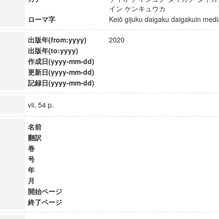
イン ケンキュウカ
ローマ字
Keiō gijuku daigaku daigakuin m
出版年(from:yyyy)
2020
出版年(to:yyyy)
作成日(yyyy-mm-dd)
更新日(yyyy-mm-dd)
記録日(yyyy-mm-dd)
vii, 54 p.
名前
翻訳
巻
号
年
月
開始ページ
終了ページ