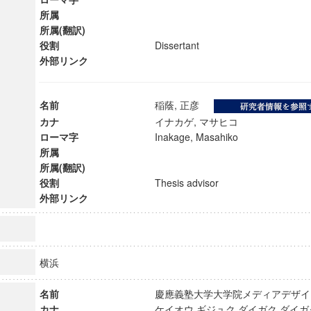
所属
所属(翻訳)
役割
Dissertant
外部リンク
名前
稲蔭, 正彦
カナ
イナカゲ, マサヒコ
ローマ字
Inakage, Masahiko
所属
所属(翻訳)
役割
Thesis advisor
外部リンク
ンス教育研究センター
端的教育研究拠点
横浜
のサイエンス」
名前
慶應義塾大学大学院メディアデザ
カナ
ケイオウ ギジュク ダイガク ダイガ