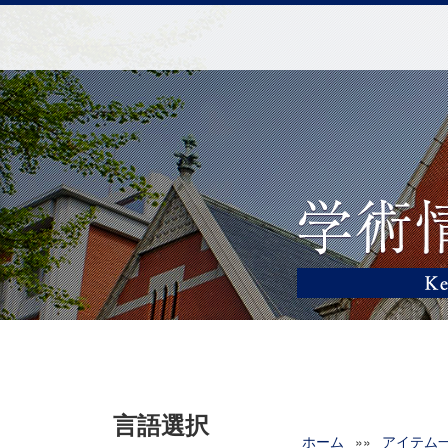
言語選択
ホーム
»»
アイテム