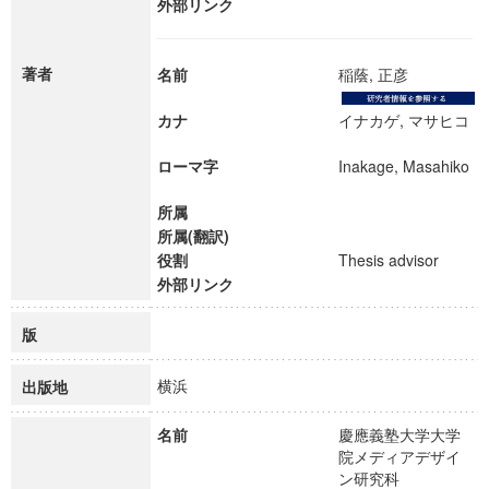
外部リンク
著者
名前
稲蔭, 正彦
カナ
イナカゲ, マサヒコ
ローマ字
Inakage, Masahiko
所属
所属(翻訳)
役割
Thesis advisor
外部リンク
版
横浜
出版地
名前
慶應義塾大学大学
院メディアデザイ
ン研究科