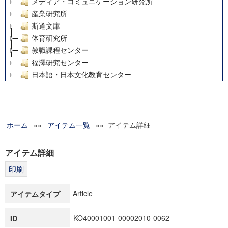
メディア・コミュニケーション研究所
産業研究所
斯道文庫
体育研究所
教職課程センター
福澤研究センター
日本語・日本文化教育センター
アート・センター
外国語教育研究センター
デジタルメディア・コンテンツ統合研究センター
ホーム
»»
グローバルリサーチインスティテュート
アイテム一覧
»» アイテム詳細
塾内助成報告書
科学研究費補助金研究成果報告書
アイテム詳細
21世紀COEプログラム
慶應義塾大学グローバルCOEプログラム市民社会ガバナンス
慶應義塾大学グローバルCOEプログラム論理と感性の先端的
Article
アイテムタイプ
博士課程教育リーディングプログラム「超成熟社会発展のサ
学術雑誌掲載論文等(8)
KO40001001-00002010-0062
ID
その他