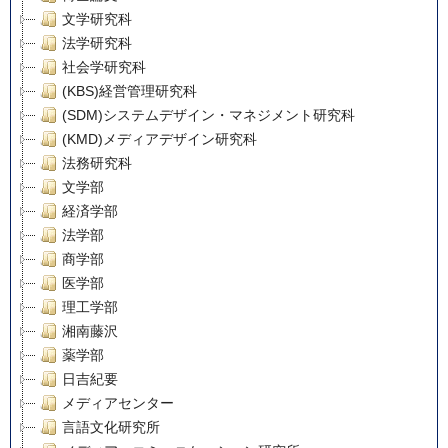
文学研究科
法学研究科
社会学研究科
(KBS)経営管理研究科
(SDM)システムデザイン・マネジメント研究科
(KMD)メディアデザイン研究科
法務研究科
文学部
経済学部
法学部
商学部
医学部
理工学部
湘南藤沢
薬学部
日吉紀要
メディアセンター
言語文化研究所