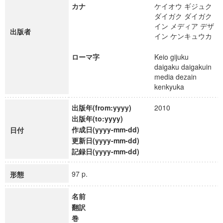
カナ
ケイオウ ギジュク
ダイガク ダイガク
イン メディア デザ
出版者
イン ケンキュウカ
ローマ字
Keio gijuku
daigaku daigakuin
media dezain
kenkyuka
出版年(from:yyyy)
2010
出版年(to:yyyy)
作成日(yyyy-mm-dd)
日付
更新日(yyyy-mm-dd)
記録日(yyyy-mm-dd)
97 p.
形態
名前
翻訳
巻