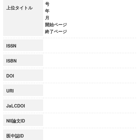
号
上位タイトル
年
月
開始ページ
終了ページ
ISSN
ISBN
DOI
URI
JaLCDOI
NII論文ID
医中誌ID