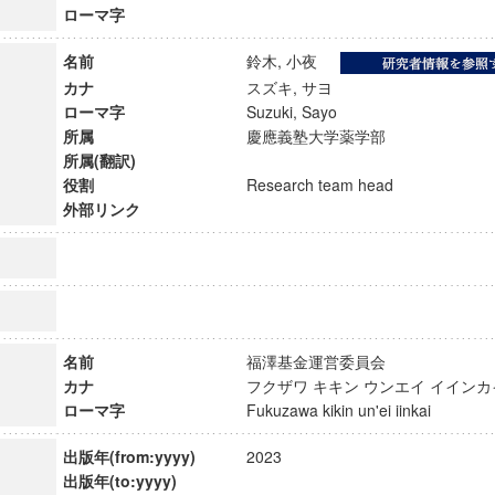
ローマ字
名前
鈴木, 小夜
カナ
スズキ, サヨ
ローマ字
Suzuki, Sayo
所属
慶應義塾大学薬学部
所属(翻訳)
役割
Research team head
外部リンク
名前
福澤基金運営委員会
ンス教育研究センター
カナ
フクザワ キキン ウンエイ イイ
端的教育研究拠点
ローマ字
Fukuzawa kikin un'ei iinkai
のサイエンス」
出版年(from:yyyy)
2023
出版年(to:yyyy)