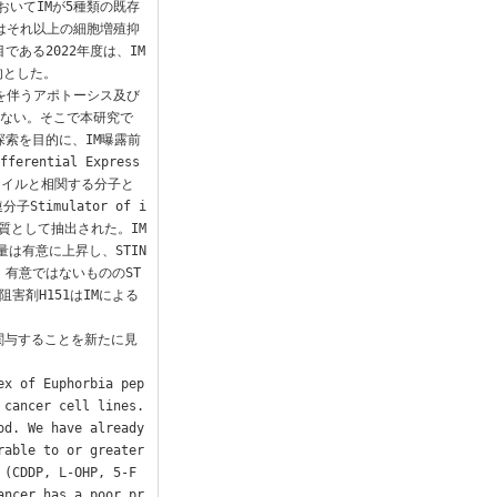
おいてIMが5種類の既存
しくはそれ以上の細胞増殖抑
ある2022年度は、IM
とした。

化を伴うアポトーシス及び
いない。そこで本研究で
探索を目的に、IM曝露前
ential Express
ファイルと相関する分子と
imulator of i
補物質として抽出された。IM
量は有意に上昇し、STIN
は、有意ではないもののST
害剤H151はIMによる
が関与することを新たに見
ex of Euphorbia pep
cancer cell lines. 
d. We have already 
able to or greater 
 (CDDP, L-OHP, 5-F
ancer has a poor pr