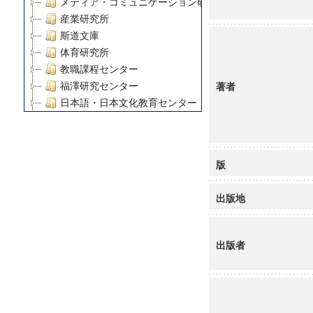
メディア・コミュニケーション研究所
産業研究所
斯道文庫
体育研究所
教職課程センター
著者
福澤研究センター
日本語・日本文化教育センター
アート・センター
外国語教育研究センター
デジタルメディア・コンテンツ統合研究センター
版
グローバルリサーチインスティテュート
塾内助成報告書
出版地
科学研究費補助金研究成果報告書
21世紀COEプログラム
慶應義塾大学グローバルCOEプログラム市民社会ガバナ
出版者
慶應義塾大学グローバルCOEプログラム論理と感性の先
博士課程教育リーディングプログラム「超成熟社会発展
学術雑誌掲載論文等(8)
その他