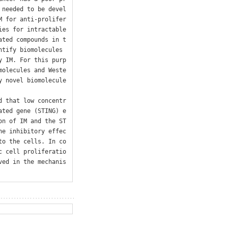
 needed to be devel
M for anti-prolifer
es for intractable 
ated compounds in t
tify biomolecules 
y IM. For this purp
molecules and Weste
y novel biomolecule
d that low concentr
ated gene (STING) e
on of IM and the ST
he inhibitory effec
to the cells. In co
c cell proliferatio
ved in the mechanis