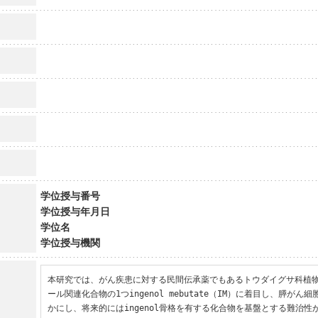
学位授与番号
学位授与年月日
学位名
学位授与機関
本研究では、がん疾患に対する民間伝承薬でもあるトウダイグサ科植
ール関連化合物の1つingenol mebutate（IM）に着目し、膵が
かにし、将来的にはingenol骨格を有する化合物を基盤とする難治