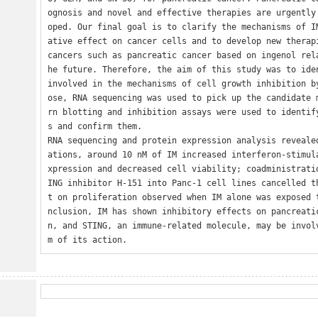
ognosis and novel and effective therapies are urgently
oped. Our final goal is to clarify the mechanisms of I
ative effect on cancer cells and to develop new therapi
cancers such as pancreatic cancer based on ingenol rel
he future. Therefore, the aim of this study was to iden
involved in the mechanisms of cell growth inhibition b
ose, RNA sequencing was used to pick up the candidate 
rn blotting and inhibition assays were used to identif
s and confirm them.

RNA sequencing and protein expression analysis reveale
ations, around 10 nM of IM increased interferon-stimul
xpression and decreased cell viability; coadministrati
ING inhibitor H-151 into Panc-1 cell lines cancelled t
t on proliferation observed when IM alone was exposed 
nclusion, IM has shown inhibitory effects on pancreati
n, and STING, an immune-related molecule, may be invol
m of its action.