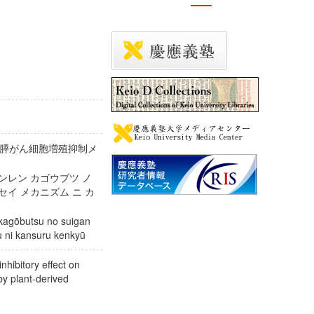
膵がん細胞増殖抑制メ
ンレン カゴウブツ ノ
セイ メカニズム ニ カ
kagōbutsu no suigan
mu ni kansuru kenkyū
nhibitory effect on
 by plant-derived