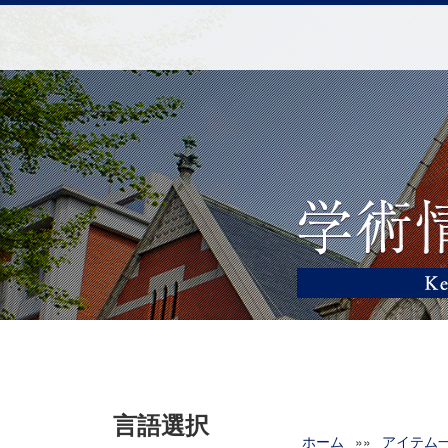
言語選択
ホーム
»»
アイテム