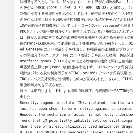
法開発を目的としている。我々はすでに、ヒト膵がん細胞株Panc-1に
の膵がん治療薬（CDDP、L-OHP、5-FU、GEM、SN-38）と同等も
制作用を有する可能性を明らかにしており、研究計画3年のうちの1年目で
の膵がん細胞に対する細胞増殖抑制機序に関わる標的分子の特定を目的
IMの細胞増殖抑制機序についてはネクローシスや、caspaseの活性
PKCを介した増殖抑制機序などが報告されてはいるが明確にはされて
は、膵がん細胞に対するIMの細胞増殖抑制機序と関連する候補分子の
後のPanc-1細胞を用いて網羅的遺伝子発現解析RNA seqを行った。Differ
ed Genes解析により候補分子を抽出し、IM曝露後の細胞生存プロ
その関連分子のクラスター解析により候補分子を絞った結果、免疫関連分子St
nterferon genes (STING)がIMによる増殖抑制機序に関わる候
曝露濃度上昇に伴うPanc-1細胞生存率低下時、STINGタンパク質発現
G活性に対する負の制御因子p-STING（ser366）タンパク質発現量
INGタンパク質発現量と逆相関する傾向が認められた。さらに、STING阻
細胞増殖抑制を回復させた。

以上、本研究により、IMによる増殖抑制機序に免疫関連分子STING
出した。

Recently, ingenol mebutate (IM), isolated from the lat
lus, has been shown to be effective against pancreatic 
However, the mechanism of action is not fully understoo
found that IM potentially inhibits cell survival compar
than those of already clinically used anticancer drugs
U, GEM, and SN-38) for pancreatic cancer. Pancreatic c