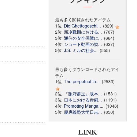
最も多く閲覧されたアイテム
1位
Die Ghettogeschi...
(829)
2位
新冷戦期における...
(707)
3位
通信の安全保障に...
(664)
4位
ショート動画の効...
(627)
5位
J.S. ミルの社会...
(555)
最も多くダウンロードされたアイ
テム
1位
The perpetual fa...
(2583)
2位
『韻府群玉』版本...
(1531)
3位
日本における赤痢...
(1191)
4位
Promoting Manga ...
(1046)
5位
慶應義塾大学日吉...
(850)
LINK