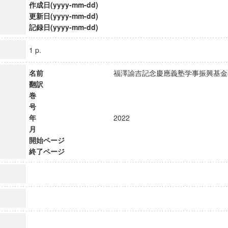
作成日(yyyy-mm-dd)
更新日(yyyy-mm-dd)
記録日(yyyy-mm-dd)
1 p.
名前
福澤諭吉記念慶應義塾学事振興基
翻訳
巻
号
年
2022
月
開始ページ
終了ページ