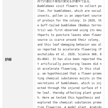
内での遺伝子発現の変化を評価中である。

Bumblebees visit flowers to collect po
llen. For bumblebees, which are social 
insects, pollen is an important source 
of protein for the colony. In 2020, th
e buff-tailed bumblebee (Bombus terres
tris) was first observed using its mou
thparts to puncture leaves when flower 
source is scarce around their colony, 
and this leaf-damaging behavior was al
so reported to accelerate flowering (P
aschalidou et al. 2020, Science 368, 8
抄録
81–884). It has also been reported tha
t artificially puncturing leaves did n
ot accelerate flowering. In this stud
y, we hypothesized that a flower-promo
ting chemical substances exists in the 
secretions of bumblebees, which is inj
ected through the injured surface of t
he leaf, thereby affecting plant growt
h. Here we tested this hypothesis and 
explored the chemical substances promo
ting flowering. A model plant, Arabido