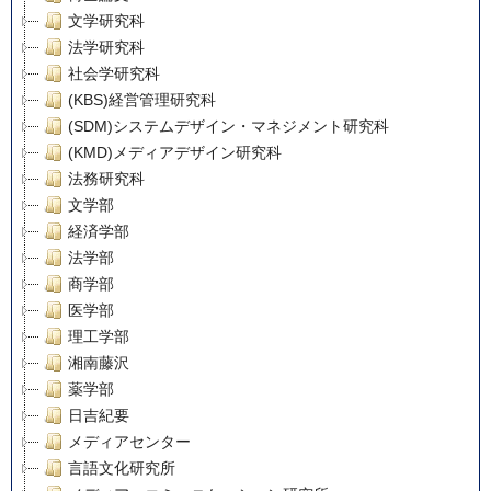
文学研究科
法学研究科
社会学研究科
(KBS)経営管理研究科
(SDM)システムデザイン・マネジメント研究科
(KMD)メディアデザイン研究科
法務研究科
文学部
経済学部
法学部
商学部
医学部
理工学部
湘南藤沢
薬学部
日吉紀要
メディアセンター
言語文化研究所