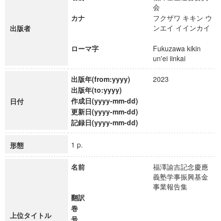
会
カナ
フクザワ キキン ウ
ンエイ イインカイ
出版者
ローマ字
Fukuzawa kikin
un'ei iinkai
出版年(from:yyyy)
2023
出版年(to:yyyy)
作成日(yyyy-mm-dd)
日付
更新日(yyyy-mm-dd)
記録日(yyyy-mm-dd)
1 p.
形態
名前
福澤諭吉記念慶應
義塾学事振興基金
事業報告集
翻訳
巻
上位タイトル
号