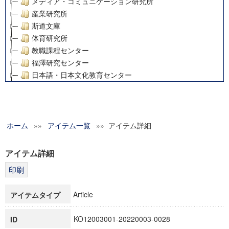
メディア・コミュニケーション研究所
産業研究所
斯道文庫
体育研究所
教職課程センター
福澤研究センター
日本語・日本文化教育センター
アート・センター
外国語教育研究センター
デジタルメディア・コンテンツ統合研究センター
ホーム
»»
グローバルリサーチインスティテュート
アイテム一覧
»» アイテム詳細
塾内助成報告書
科学研究費補助金研究成果報告書
アイテム詳細
21世紀COEプログラム
慶應義塾大学グローバルCOEプログラム市民社会ガバナンス
慶應義塾大学グローバルCOEプログラム論理と感性の先端的
Article
アイテムタイプ
博士課程教育リーディングプログラム「超成熟社会発展のサ
学術雑誌掲載論文等(8)
KO12003001-20220003-0028
ID
その他