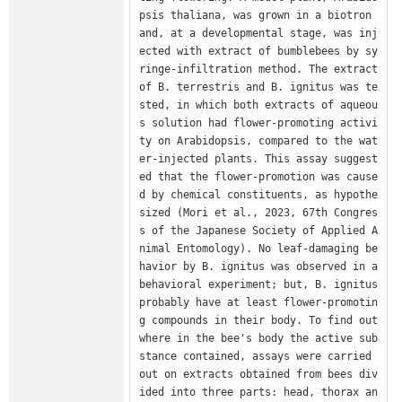
psis thaliana, was grown in a biotron 
and, at a developmental stage, was inj
ected with extract of bumblebees by sy
ringe-infiltration method. The extract 
of B. terrestris and B. ignitus was te
sted, in which both extracts of aqueou
s solution had flower-promoting activi
ty on Arabidopsis, compared to the wat
er-injected plants. This assay suggest
ed that the flower-promotion was cause
d by chemical constituents, as hypothe
sized (Mori et al., 2023, 67th Congres
s of the Japanese Society of Applied A
nimal Entomology). No leaf-damaging be
havior by B. ignitus was observed in a 
behavioral experiment; but, B. ignitus 
probably have at least flower-promotin
g compounds in their body. To find out 
where in the bee's body the active sub
stance contained, assays were carried 
out on extracts obtained from bees div
ided into three parts: head, thorax an