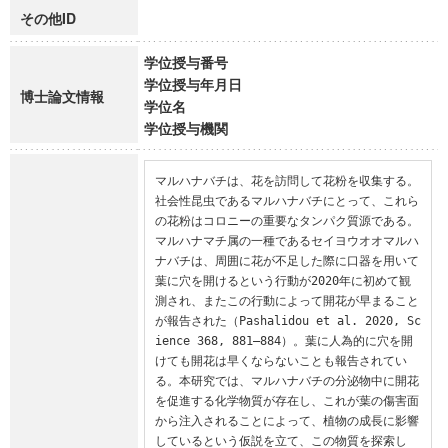
その他ID
学位授与番号
学位授与年月日
博士論文情報
学位名
学位授与機関
マルハナバチは、花を訪問して花粉を収集する。
社会性昆虫であるマルハナバチにとって、これら
の花粉はコロニーの重要なタンパク質源である。
マルハナマチ属の一種であるセイヨウオオマルハ
ナバチは、周囲に花が不足した際に口器を用いて
葉に穴を開けるという行動が2020年に初めて観
測され、またこの行動によって開花が早まること
が報告された（Pashalidou et al. 2020, Sc
ience 368, 881–884）。葉に人為的に穴を開
けても開花は早くならないことも報告されてい
る。本研究では、マルハナバチの分泌物中に開花
を促進する化学物質が存在し、これが葉の傷害面
から注入されることによって、植物の成長に影響
しているという仮説を立て、この物質を探索し