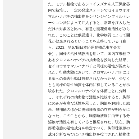
た。モデル植物であるシロイヌズナを人工気象器
内で栽培し、一定の発達ステージでセイヨウオオ
マルハナバチの抽出物をシリンジインフィルトレ
ーション法によって注入すると、溶媒を注入した
だけの対象区と比べ、有意な開花促進活性がみら
れた。このことは仮説通り、化学物質によって開
花が促進されるということを支持している（森
ら、2023、第67回日本応用動物昆虫学会大
会）。同様の活性試験法を用いて、国内在来種で
あるクロマルハナバチの抽出物を投与した結果、
セイヨウオオマルハナバチと同様の活性が認めら
れた。行動実験において、クロマルハナバチによ
る葉への傷害行動は観察されなかったが、少なく
とも同様の活性物質を体内に有していることが示
唆された。クロマルハナバチを体節ごとに分離
し、それぞれの抽出物で活性を比較すると、胸部
にのみが有意な活性を示した。胸部を解剖した結
果、飛翔筋のほかに胸部唾液腺の存在が明らかに
なった。このことから、胸部唾液腺に由来する分
泌物が活性を有していると推察された。現在、胸
部唾液腺の活性成分を特定すべく、胸部唾液腺の
成分分析ならびにハチ抽出物を投与された植物体