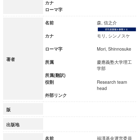
カナ
ローマ字
名前
森, 信之介
カナ
モリ, シンノスケ
ローマ字
Mori, Shinnosuke
著者
所属
慶應義塾大学理工
学部
所属(翻訳)
役割
Research team
head
外部リンク
版
出版地
名前
福澤基金運営委員