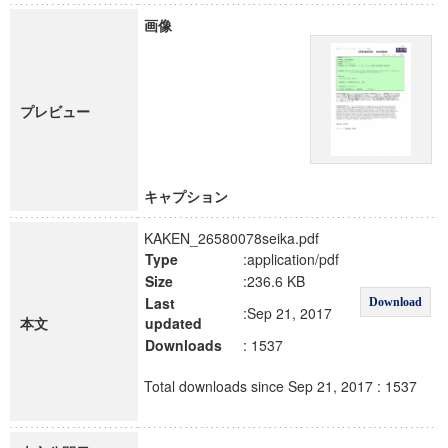
画像
プレビュー
キャプション
KAKEN_26580078seika.pdf
Type
:application/pdf
Size
:236.6 KB
Last
Download
:Sep 21, 2017
本文
updated
Downloads
: 1537
Total downloads since Sep 21, 2017 : 1537