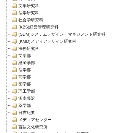
文学研究科
法学研究科
社会学研究科
(KBS)経営管理研究科
(SDM)システムデザイン・マネジメント研究科
(KMD)メディアデザイン研究科
法務研究科
文学部
経済学部
法学部
商学部
医学部
理工学部
湘南藤沢
薬学部
日吉紀要
メディアセンター
言語文化研究所