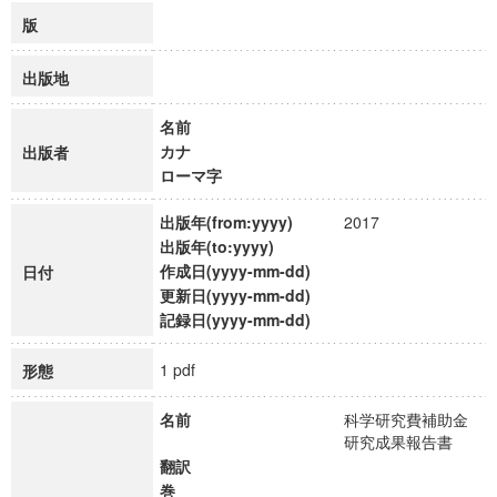
版
出版地
名前
カナ
出版者
ローマ字
出版年(from:yyyy)
2017
出版年(to:yyyy)
作成日(yyyy-mm-dd)
日付
更新日(yyyy-mm-dd)
記録日(yyyy-mm-dd)
1 pdf
形態
名前
科学研究費補助金
研究成果報告書
翻訳
巻