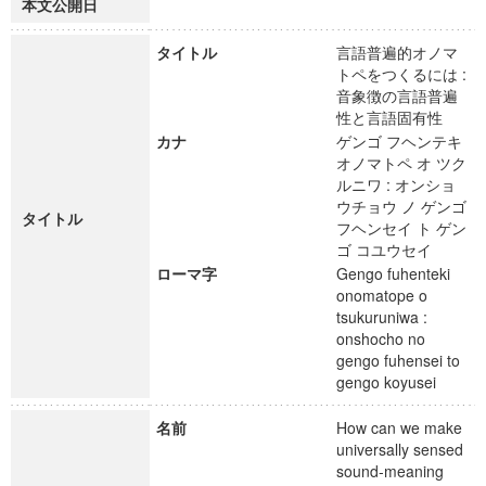
本文公開日
タイトル
言語普遍的オノマ
トペをつくるには :
音象徴の言語普遍
性と言語固有性
カナ
ゲンゴ フヘンテキ
オノマトペ オ ツク
ルニワ : オンショ
ウチョウ ノ ゲンゴ
タイトル
フヘンセイ ト ゲン
ゴ コユウセイ
ローマ字
Gengo fuhenteki
onomatope o
tsukuruniwa :
onshocho no
gengo fuhensei to
gengo koyusei
名前
How can we make
universally sensed
sound-meaning