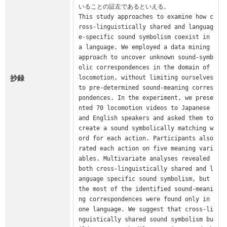
いることの証左であるといえる。

This study approaches to examine how c
ross-linguistically shared and languag
e-specific sound symbolism coexist in 
a language. We employed a data mining 
approach to uncover unknown sound-symb
olic correspondences in the domain of 
抄録
locomotion, without limiting ourselves 
to pre-determined sound-meaning corres
pondences. In the experiment, we prese
nted 70 locomotion videos to Japanese 
and English speakers and asked them to 
create a sound symbolically matching w
ord for each action. Participants also 
rated each action on five meaning vari
ables. Multivariate analyses revealed 
both cross-linguistically shared and l
anguage specific sound symbolism, but 
the most of the identified sound-meani
ng correspondences were found only in 
one language. We suggest that cross-li
nguistically shared sound symbolism bu