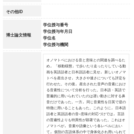
その他ID
学位授与番号
学位授与年月日
博士論文情報
学位名
学位授与機関
オノマトペにおける音と意味との関連を調べるた
め, 「移動様態」で歩いたり走ったりしている動
画を英語話者と日本語話者に見せ, 新しいオノマ
トペを産出させ, 大きさや速さについても評定を
行わせた。その後, 産出された音声の音素におけ
る音素性について分析を行った。日本語・英語で
普遍的に用いられていたのは遅い動きに対する鼻
音だけであった。一方, 同じ音素性を日英で逆の
特徴に用いることもあった。このように, 日本語
話者と英語話者の音―意味の対応づけでは, 言語
の普遍性よりも特異性が顕著であった。これはオ
ノマトペが, 音素や語彙という各レベルにおい
て, 個別の言語体系の中で身体化され用いられて