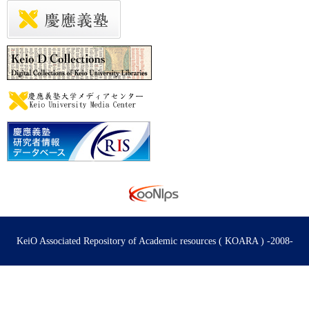
KeiO Associated Repository of Academic resources ( KOARA ) -2008-