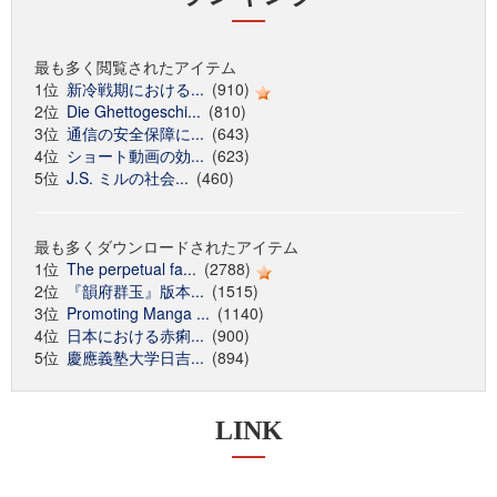
最も多く閲覧されたアイテム
1位
新冷戦期における...
(910)
2位
Die Ghettogeschi...
(810)
3位
通信の安全保障に...
(643)
4位
ショート動画の効...
(623)
5位
J.S. ミルの社会...
(460)
最も多くダウンロードされたアイテム
1位
The perpetual fa...
(2788)
2位
『韻府群玉』版本...
(1515)
3位
Promoting Manga ...
(1140)
4位
日本における赤痢...
(900)
5位
慶應義塾大学日吉...
(894)
LINK