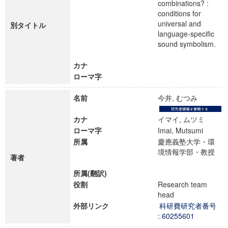
combinations? :
conditions for
universal and
別タイトル
language-specific
sound symbolism.
カナ
ローマ字
名前
今井, むつみ
カナ
イマイ, ムツミ
ローマ字
Imai, Mutsumi
所属
慶應義塾大学・環
境情報学部・教授
著者
所属(翻訳)
役割
Research team
head
外部リンク
科研費研究者番号
: 60255601