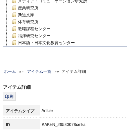
メディア・コミュニケーション研究所
産業研究所
斯道文庫
体育研究所
教職課程センター
福澤研究センター
日本語・日本文化教育センター
アート・センター
外国語教育研究センター
デジタルメディア・コンテンツ統合研究センター
ホーム
»»
グローバルリサーチインスティテュート
アイテム一覧
»» アイテム詳細
塾内助成報告書
科学研究費補助金研究成果報告書
アイテム詳細
21世紀COEプログラム
慶應義塾大学グローバルCOEプログラム市民社会ガバナンス
慶應義塾大学グローバルCOEプログラム論理と感性の先端的
Article
アイテムタイプ
博士課程教育リーディングプログラム「超成熟社会発展のサ
学術雑誌掲載論文等(8)
KAKEN_26580078seika
ID
その他