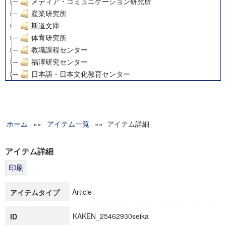
メディア・コミュニケーション研究所
産業研究所
斯道文庫
体育研究所
教職課程センター
福澤研究センター
日本語・日本文化教育センター
アート・センター
外国語教育研究センター
デジタルメディア・コンテンツ統合研究センター
ホーム
»»
グローバルリサーチインスティテュート
アイテム一覧
»» アイテム詳細
塾内助成報告書
科学研究費補助金研究成果報告書
アイテム詳細
21世紀COEプログラム
慶應義塾大学グローバルCOEプログラム市民社会ガバナンス
慶應義塾大学グローバルCOEプログラム論理と感性の先端的
Article
アイテムタイプ
博士課程教育リーディングプログラム「超成熟社会発展のサ
学術雑誌掲載論文等(8)
KAKEN_25462930seika
ID
その他