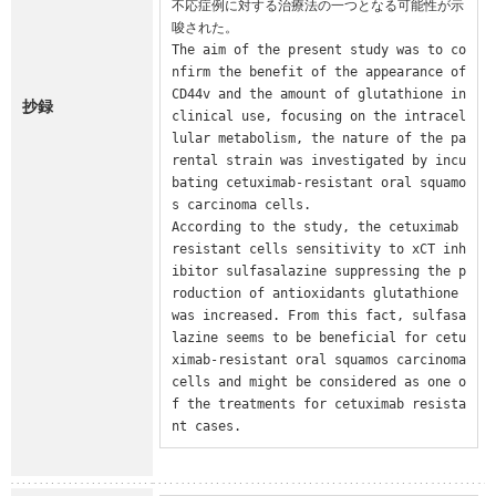
不応症例に対する治療法の一つとなる可能性が示
唆された。

The aim of the present study was to co
nfirm the benefit of the appearance of 
CD44v and the amount of glutathione in 
抄録
clinical use, focusing on the intracel
lular metabolism, the nature of the pa
rental strain was investigated by incu
bating cetuximab-resistant oral squamo
s carcinoma cells.

According to the study, the cetuximab 
resistant cells sensitivity to xCT inh
ibitor sulfasalazine suppressing the p
roduction of antioxidants glutathione 
was increased. From this fact, sulfasa
lazine seems to be beneficial for cetu
ximab-resistant oral squamos carcinoma 
cells and might be considered as one o
f the treatments for cetuximab resista
nt cases.