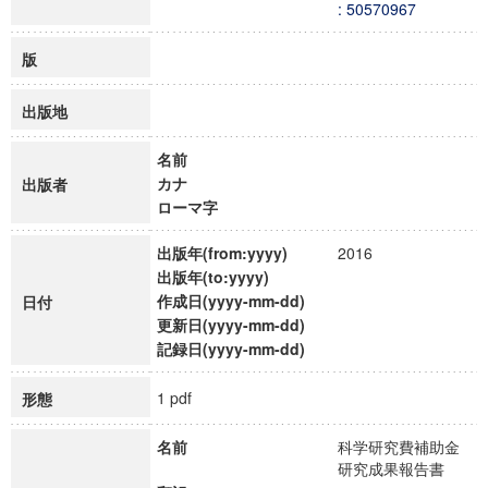
: 50570967
版
出版地
名前
カナ
出版者
ローマ字
出版年(from:yyyy)
2016
出版年(to:yyyy)
作成日(yyyy-mm-dd)
日付
更新日(yyyy-mm-dd)
記録日(yyyy-mm-dd)
1 pdf
形態
名前
科学研究費補助金
研究成果報告書