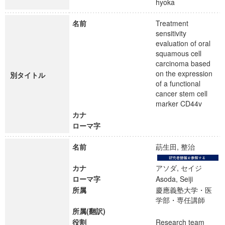
hyoka
名前
Treatment
sensitivity
evaluation of oral
squamous cell
carcinoma based
on the expression
別タイトル
of a functional
cancer stem cell
marker CD44v
カナ
ローマ字
名前
莇生田, 整治
カナ
アソダ, セイジ
ローマ字
Asoda, Seiji
所属
慶應義塾大学・医
学部・専任講師
所属(翻訳)
役割
Research team