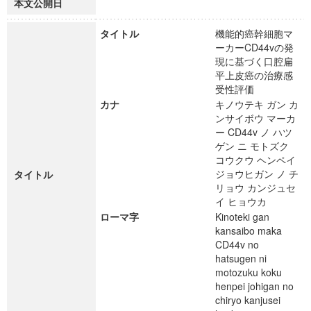
本文公開日
タイトル
機能的癌幹細胞マ
ーカーCD44vの発
現に基づく口腔扁
平上皮癌の治療感
受性評価
カナ
キノウテキ ガン カ
ンサイボウ マーカ
ー CD44v ノ ハツ
ゲン ニ モトズク
コウクウ ヘンペイ
ジョウヒガン ノ チ
タイトル
リョウ カンジュセ
イ ヒョウカ
ローマ字
Kinoteki gan
kansaibo maka
CD44v no
hatsugen ni
motozuku koku
henpei johigan no
chiryo kanjusei