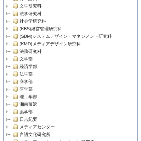
文学研究科
法学研究科
社会学研究科
(KBS)経営管理研究科
(SDM)システムデザイン・マネジメント研究科
(KMD)メディアデザイン研究科
法務研究科
文学部
経済学部
法学部
商学部
医学部
理工学部
湘南藤沢
薬学部
日吉紀要
メディアセンター
言語文化研究所