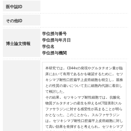
医中誌ID
その他ID
学位授与番号
学位授与年月日
博士論文情報
学位名
学位授与機関
本研究では, CD44vの発現やグルタチオン量が臨
床において有用であるかを確認するために, セツ
キシマブ耐性口腔扁平上皮癌細胞を樹立し, 親株
との性質の違いについて主に細胞内代謝に着目し
て検討した。

その結果, セツキシマブ耐性細胞では, 抗酸化
物質グルタチオンの産生を抑えるxCT阻害剤スル
ファサラジンに対する感受性が高まることが明ら
かとなった。このことから, スルファサラジン
は, セツキシマブ耐性口腔扁平上皮癌細胞に対し
て高い効果を発揮すると考えられ, セツキシマブ