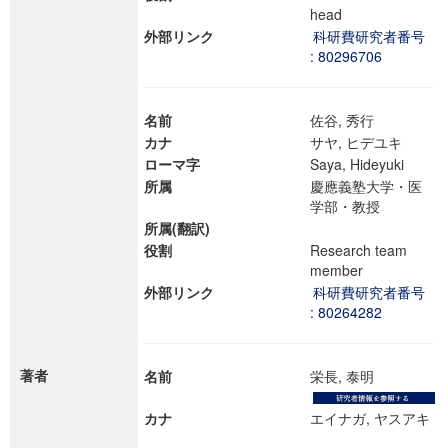
head
外部リンク
科研費研究者番号
: 80296706
名前
佐谷, 秀行
カナ
サヤ, ヒデユキ
ローマ字
Saya, Hideyuki
所属
慶應義塾大学・医
学部・教授
所属(翻訳)
役割
Research team
member
外部リンク
科研費研究者番号
: 80264282
著者
名前
栄長, 泰明
カナ
エイナガ, ヤスアキ