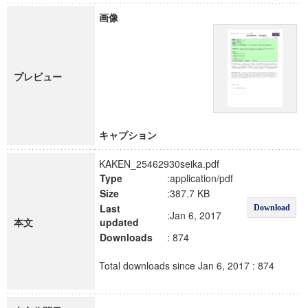
画像
プレビュー
キャプション
KAKEN_25462930seika.pdf
Type
:application/pdf
Size
:387.7 KB
Last
Download
:Jan 6, 2017
本文
updated
Downloads
: 874
Total downloads since Jan 6, 2017 : 874