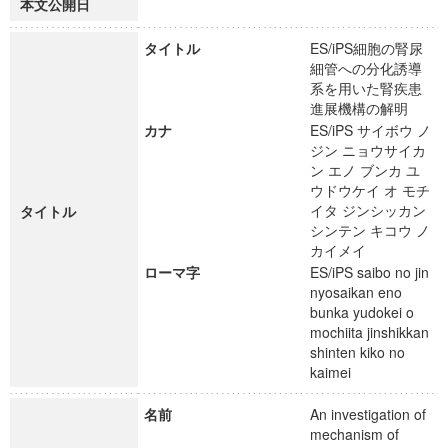
本文公開日
タイトル
ES/iPS細胞の腎尿
細管への分化誘導
系を用いた腎疾患
進展機構の解明
カナ
ES/iPS サイボウ ノ
ジン ニョウサイカ
ン エノ ブンカ ユ
ウドウケイ オ モチ
イタ ジンシッカン
タイトル
シンテン キコウ ノ
カイメイ
ローマ字
ES/iPS saibo no jin
nyosaikan eno
bunka yudokei o
mochiita jinshikkan
shinten kiko no
kaimei
名前
An investigation of
mechanism of