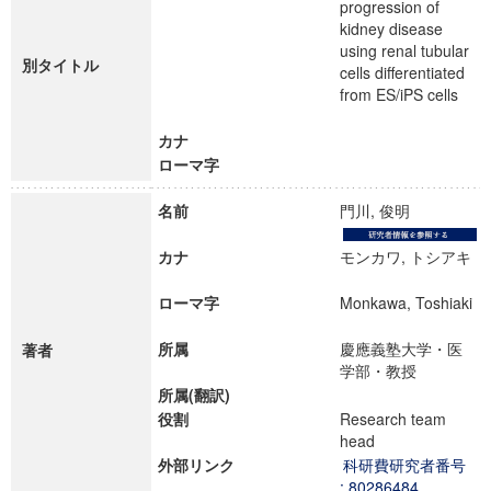
progression of
kidney disease
using renal tubular
別タイトル
cells differentiated
from ES/iPS cells
カナ
ローマ字
名前
門川, 俊明
カナ
モンカワ, トシアキ
ローマ字
Monkawa, Toshiaki
所属
慶應義塾大学・医
著者
学部・教授
所属(翻訳)
役割
Research team
head
外部リンク
科研費研究者番号
: 80286484