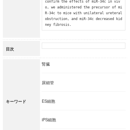
confirm the effects of miR-34c in viv
o, we administered the precursor of mi
R-34c to mice with unilateral ureteral 
obstruction, and miR-34c decreased kid
ney fibrosis.
目次
腎臓
尿細管
ES細胞
キーワード
iPS細胞