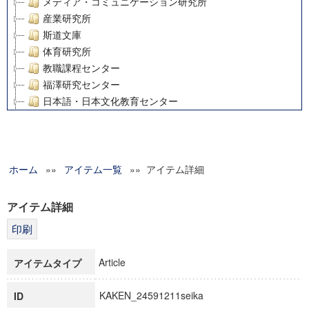
メディア・コミュニケーション研究所
産業研究所
斯道文庫
体育研究所
教職課程センター
福澤研究センター
日本語・日本文化教育センター
アート・センター
外国語教育研究センター
デジタルメディア・コンテンツ統合研究センター
ホーム
»»
グローバルリサーチインスティテュート
アイテム一覧
»» アイテム詳細
塾内助成報告書
科学研究費補助金研究成果報告書
アイテム詳細
21世紀COEプログラム
慶應義塾大学グローバルCOEプログラム市民社会ガバナンス
慶應義塾大学グローバルCOEプログラム論理と感性の先端的
Article
アイテムタイプ
博士課程教育リーディングプログラム「超成熟社会発展のサ
学術雑誌掲載論文等(8)
KAKEN_24591211seika
ID
その他