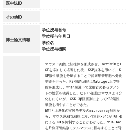
医中誌ID
その他ID
学位授与番号
学位授与年月日
博士論文情報
学位名
学位授与機関
マウスES細胞に胚様体を形成させ, activinとI
GFを添加して培養した後, KSP抗体を用いて, K
SP陽性細胞を分離することで腎尿細管細胞へ分化
誘導を行った。KSP陽性細胞はMatrigel上で管
腔を形成し, Wnt4刺激下で尿細管の各セグメン
トの性質を獲得した。ヒトES細胞はマウスより分
化しにくいが, GSK-3β阻害剤によってKSP陽性
細胞を増やすことができた。

EMTと上皮化の実験モデルのmicroarray解析か
ら, マウス尿細管細胞においてmiR-34cがTGF-β
によるEMTを抑制することがわかった。miR-34c
を片側尿管結紮モデルマウスに投与することで腎