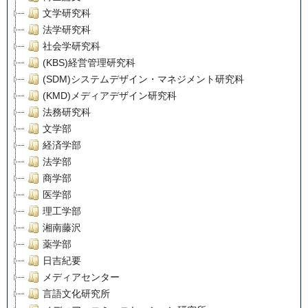
文学研究科
法学研究科
社会学研究科
(KBS)経営管理研究科
(SDM)システムデザイン・マネジメント研究科
(KMD)メディアデザイン研究科
法務研究科
文学部
経済学部
法学部
商学部
医学部
理工学部
湘南藤沢
薬学部
日吉紀要
メディアセンター
言語文化研究所