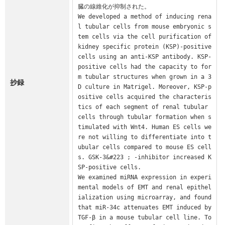
臓の線維化が抑制された。

We developed a method of inducing rena
l tubular cells from mouse embryonic s
tem cells via the cell purification of 
kidney specific protein (KSP)-positive 
cells using an anti-KSP antibody. KSP-
positive cells had the capacity to for
m tubular structures when grown in a 3
抄録
D culture in Matrigel. Moreover, KSP-p
ositive cells acquired the characteris
tics of each segment of renal tubular 
cells through tubular formation when s
timulated with Wnt4. Human ES cells we
re not willing to differentiate into t
ubular cells compared to mouse ES cell
s. GSK-3&#223 ; -inhibitor increased K
SP-positive cells.

We examined miRNA expression in experi
mental models of EMT and renal epithel
ialization using microarray, and found 
that miR-34c attenuates EMT induced by 
TGF-β in a mouse tubular cell line. To 