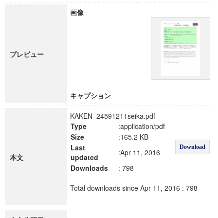
画像
プレビュー
キャプション
KAKEN_24591211seika.pdf
Type
:application/pdf
Size
:165.2 KB
Last
Download
:Apr 11, 2016
本文
updated
Downloads
: 798
Total downloads since Apr 11, 2016 : 798