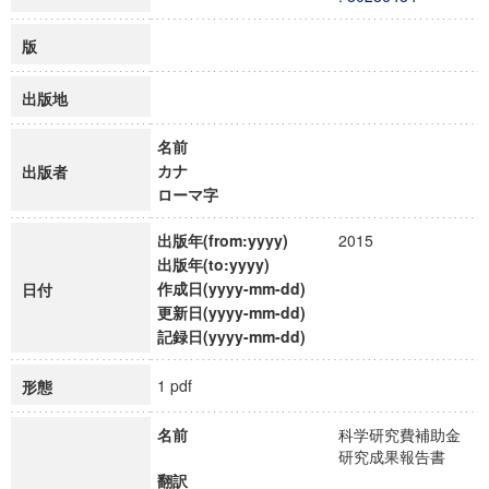
版
出版地
名前
カナ
出版者
ローマ字
出版年(from:yyyy)
2015
出版年(to:yyyy)
作成日(yyyy-mm-dd)
日付
更新日(yyyy-mm-dd)
記録日(yyyy-mm-dd)
1 pdf
形態
名前
科学研究費補助金
研究成果報告書
翻訳