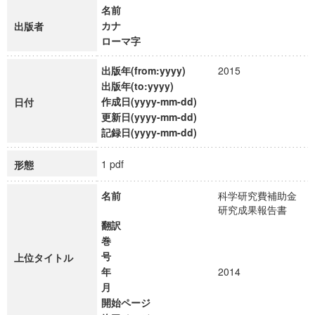
名前
カナ
出版者
ローマ字
出版年(from:yyyy)
2015
出版年(to:yyyy)
作成日(yyyy-mm-dd)
日付
更新日(yyyy-mm-dd)
記録日(yyyy-mm-dd)
1 pdf
形態
名前
科学研究費補助金
研究成果報告書
翻訳
巻
号
上位タイトル
年
2014
月
開始ページ