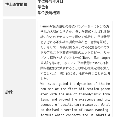
学位授与年月日
博士論文情報
学位名
学位授与機関
Henon写像の最初の分岐パラメーターにおける力
学系の大域的な構造を, 熱力学形式とよばれる統
計力学とのアナロジーを用いて解析し, 平衡状態
とよばれる不変確率測度の存在と一意性を証明し
た。そして, 平衡状態を用いて不変集合のハウス
ドルフ次元を不変確率測度のエントロピー, リャ
プノフ指数と結びつける公式(Bowen-Manningの
公式)を導いた。さらに, 平衡状態については相
関が指数的に減衰することや中心極限定理を満た
すことなど, 統計的に良い性質を持つことを証明
した。

We investigated the dynamics of the He
non map at the first bifurcation param
抄録
eter with the use of themodynamic foma
lism, and proved the existence and uni
queness of equilibrium measures. We al
so derived a version of Bowen-Manning 
formula which connects the Hausdorff d