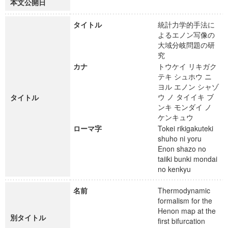
本文公開日
タイトル
統計力学的手法に
よるエノン写像の
大域分岐問題の研
究
カナ
トウケイ リキガク
テキ シュホウ ニ
ヨル エノン シャゾ
ウ ノ タイイキ ブ
タイトル
ンキ モンダイ ノ
ケンキュウ
ローマ字
Tokei rikigakuteki
shuho ni yoru
Enon shazo no
taiiki bunki mondai
no kenkyu
名前
Thermodynamic
formalism for the
Henon map at the
別タイトル
first bifurcation