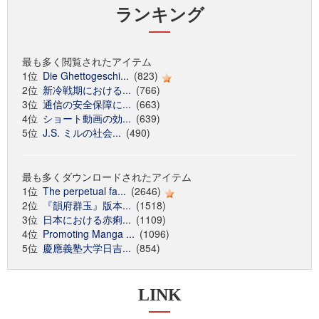
ランキング
最も多く閲覧されたアイテム
1位
Die Ghettogeschi...
(823)
2位
新冷戦期における...
(766)
3位
通信の安全保障に...
(663)
4位
ショート動画の効...
(639)
5位
J.S. ミルの社会...
(490)
最も多くダウンロードされたアイテム
1位
The perpetual fa...
(2646)
2位
『韻府群玉』版本...
(1518)
3位
日本における赤痢...
(1109)
4位
Promoting Manga ...
(1096)
5位
慶應義塾大学日吉...
(854)
LINK