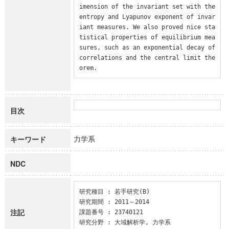
imension of the invariant set with the 
entropy and Lyapunov exponent of invar
iant measures. We also proved nice sta
tistical properties of equilibrium mea
sures, such as an exponential decay of 
correlations and the central limit the
orem.
目次
力学系
キーワード
NDC
研究種目 : 若手研究(B)

研究期間 : 2011～2014

注記
課題番号 : 23740121

研究分野 : 大域解析学, 力学系