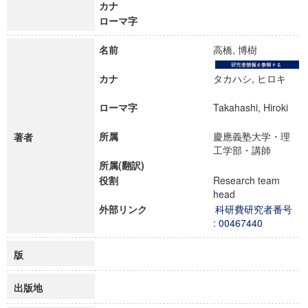
カナ
ローマ字
名前
高橋, 博樹
カナ
タカハシ, ヒロキ
ローマ字
Takahashi, Hiroki
所属
慶應義塾大学・理
著者
工学部・講師
所属(翻訳)
役割
Research team
head
外部リンク
科研費研究者番号
: 00467440
版
出版地