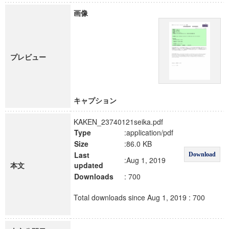
画像
プレビュー
キャプション
KAKEN_23740121seika.pdf
Type
:application/pdf
Size
:86.0 KB
Last
Download
:Aug 1, 2019
本文
updated
Downloads
: 700
Total downloads since Aug 1, 2019 : 700