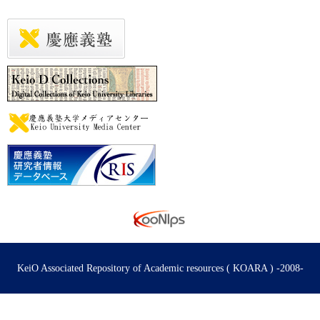
KeiO Associated Repository of Academic resources ( KOARA ) -2008-