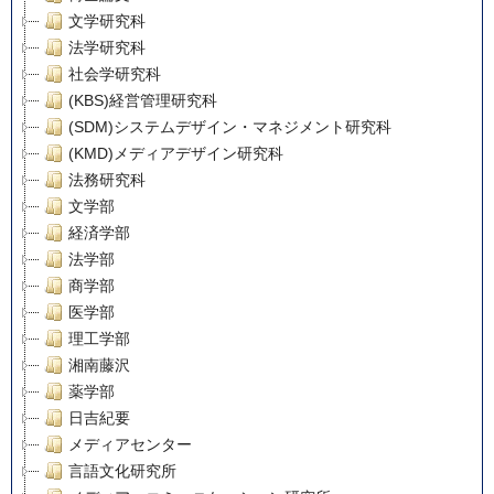
文学研究科
法学研究科
社会学研究科
(KBS)経営管理研究科
(SDM)システムデザイン・マネジメント研究科
(KMD)メディアデザイン研究科
法務研究科
文学部
経済学部
法学部
商学部
医学部
理工学部
湘南藤沢
薬学部
日吉紀要
メディアセンター
言語文化研究所