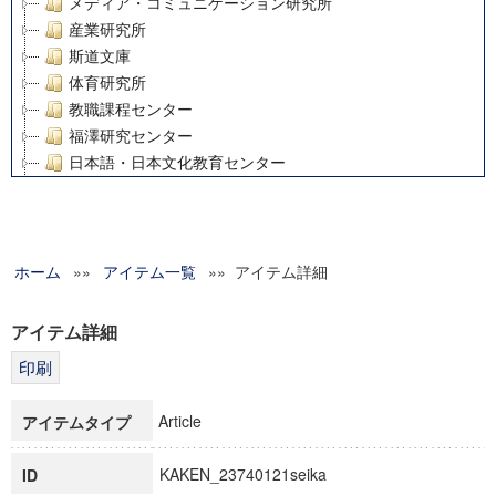
メディア・コミュニケーション研究所
産業研究所
斯道文庫
体育研究所
教職課程センター
福澤研究センター
日本語・日本文化教育センター
アート・センター
外国語教育研究センター
デジタルメディア・コンテンツ統合研究センター
ホーム
»»
グローバルリサーチインスティテュート
アイテム一覧
»» アイテム詳細
塾内助成報告書
科学研究費補助金研究成果報告書
アイテム詳細
21世紀COEプログラム
慶應義塾大学グローバルCOEプログラム市民社会ガバナンス
慶應義塾大学グローバルCOEプログラム論理と感性の先端的
Article
アイテムタイプ
博士課程教育リーディングプログラム「超成熟社会発展のサ
学術雑誌掲載論文等(8)
KAKEN_23740121seika
ID
その他