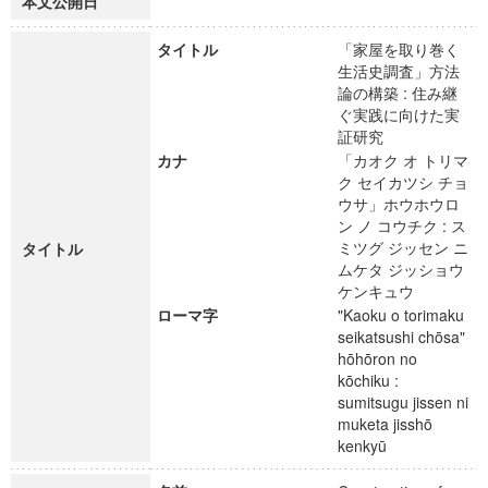
本文公開日
タイトル
「家屋を取り巻く
生活史調査」方法
論の構築 : 住み継
ぐ実践に向けた実
証研究
カナ
「カオク オ トリマ
ク セイカツシ チョ
ウサ」ホウホウロ
ン ノ コウチク : ス
ミツグ ジッセン ニ
タイトル
ムケタ ジッショウ
ケンキュウ
ローマ字
"Kaoku o torimaku
seikatsushi chōsa"
hōhōron no
kōchiku :
sumitsugu jissen ni
muketa jisshō
kenkyū