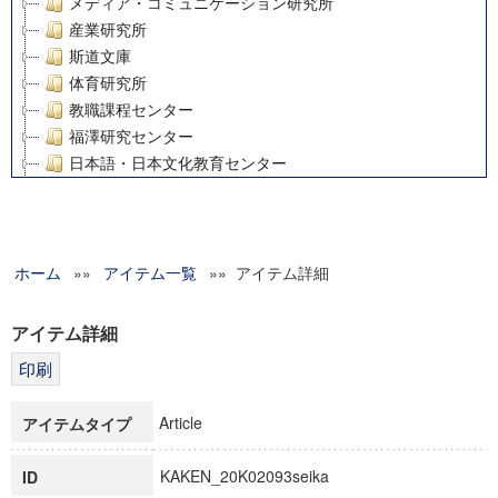
メディア・コミュニケーション研究所
産業研究所
斯道文庫
体育研究所
教職課程センター
福澤研究センター
日本語・日本文化教育センター
アート・センター
外国語教育研究センター
デジタルメディア・コンテンツ統合研究センター
ホーム
»»
グローバルリサーチインスティテュート
アイテム一覧
»» アイテム詳細
塾内助成報告書
科学研究費補助金研究成果報告書
アイテム詳細
21世紀COEプログラム
慶應義塾大学グローバルCOEプログラム市民社会ガバナンス
慶應義塾大学グローバルCOEプログラム論理と感性の先端的
Article
アイテムタイプ
博士課程教育リーディングプログラム「超成熟社会発展のサ
学術雑誌掲載論文等(8)
KAKEN_20K02093seika
ID
その他