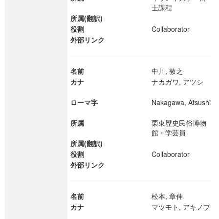
士課程
所属(翻訳)
役割
Collaborator
外部リンク
名前
中川, 敦之
カナ
ナカガワ, アツシ
ローマ字
Nakagawa, Atsushi
所属
栗東歴史民俗博物
館・学芸員
所属(翻訳)
役割
Collaborator
外部リンク
名前
松本, 章伸
カナ
マツモト, アキノブ