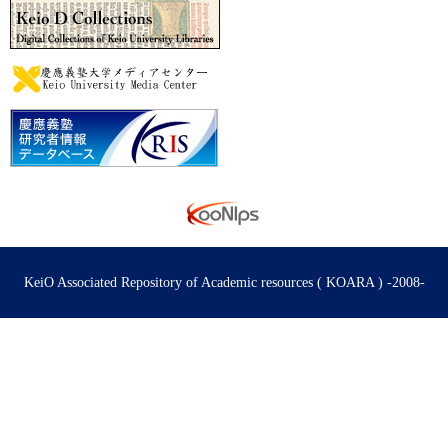
KeiO Associated Repository of Academic resources ( KOARA ) -2008-