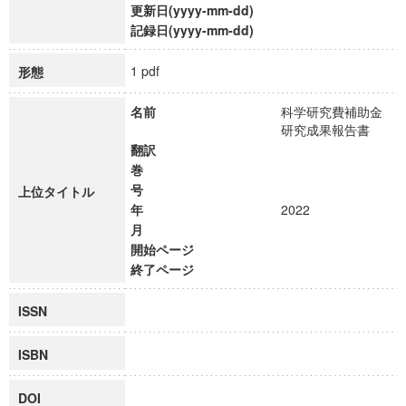
更新日(yyyy-mm-dd)
記録日(yyyy-mm-dd)
1 pdf
形態
名前
科学研究費補助金
研究成果報告書
翻訳
巻
号
上位タイトル
年
2022
月
開始ページ
終了ページ
ISSN
ISBN
DOI