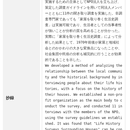
実施するための主体としてNPO法人を立ち上げ、
策定した調査ガイドラインを用いて同法人メンバ
ーとともに11件の聞き取り調査を実施した。非調
査専門家であっても「家屋を取り巻く生活史調
査」は実施可能であり、生活者としての当事者性
が強いことが分析の質を高めることが分かった。

実際に「家屋を取り巻く生活史調査」によって分
析した結果として、1970年前後が家屋と地域社
会とのかかわりの大きな変換点になったことや、
社会集団や民俗の分析も補完的に行うことが効果
的であることを示した。

We developed a method of analyzing the 
relationship between the local communi
ty and the historical background by in
terviewing people about their life his
tories, with a focus on the history of 
their houses. We established a non-pro
抄録
fit organization as the main body to c
onduct the survey, and conducted 11 in
terviews with the members of the NPO, 
using the survey guidelines we establi
shed. It was found that "Life History 
Surveys Surrounding Houses" can be con