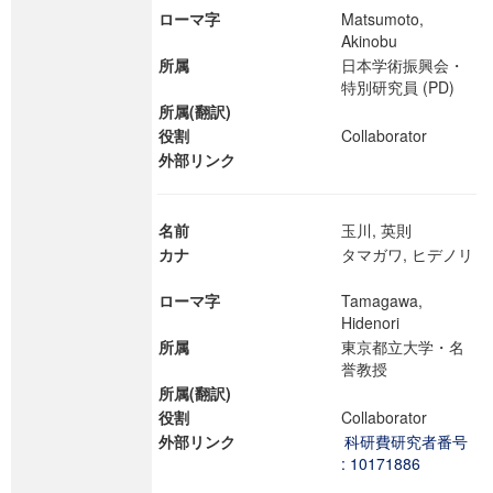
ローマ字
Matsumoto,
Akinobu
所属
日本学術振興会・
特別研究員 (PD)
所属(翻訳)
役割
Collaborator
外部リンク
名前
玉川, 英則
カナ
タマガワ, ヒデノリ
ローマ字
Tamagawa,
Hidenori
所属
東京都立大学・名
誉教授
所属(翻訳)
役割
Collaborator
外部リンク
科研費研究者番号
: 10171886