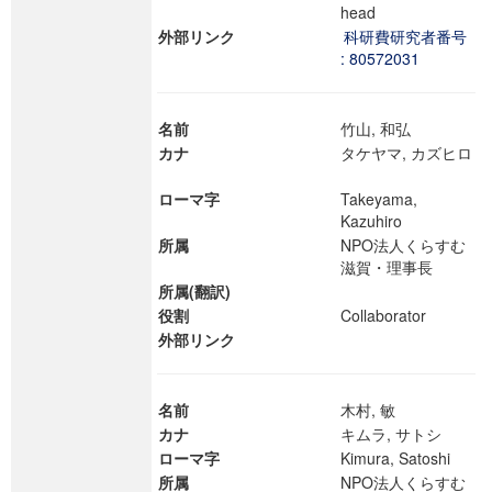
head
外部リンク
科研費研究者番号
: 80572031
名前
竹山, 和弘
カナ
タケヤマ, カズヒロ
ローマ字
Takeyama,
Kazuhiro
所属
NPO法人くらすむ
滋賀・理事長
所属(翻訳)
役割
Collaborator
外部リンク
名前
木村, 敏
カナ
キムラ, サトシ
ローマ字
Kimura, Satoshi
所属
NPO法人くらすむ