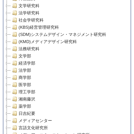
文学研究科
法学研究科
社会学研究科
(KBS)経営管理研究科
(SDM)システムデザイン・マネジメント研究科
(KMD)メディアデザイン研究科
法務研究科
文学部
経済学部
法学部
商学部
医学部
理工学部
湘南藤沢
薬学部
日吉紀要
メディアセンター
言語文化研究所