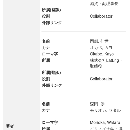
滋賀・副理事長
所属(翻訳)
役割
Collaborator
外部リンク
名前
岡部, 佳世
カナ
オカベ, カヨ
ローマ字
Okabe, Kayo
所属
株式会社LatLng・
取締役
所属(翻訳)
役割
Collaborator
外部リンク
名前
森岡, 渉
カナ
モリオカ, ワタル
ローマ字
Morioka, Wataru
著者
所属
イリノイ大学・博