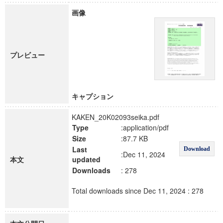
画像
プレビュー
キャプション
KAKEN_20K02093seika.pdf
Type
:application/pdf
Size
:87.7 KB
Last
Download
:Dec 11, 2024
本文
updated
Downloads
: 278
Total downloads since Dec 11, 2024 : 278