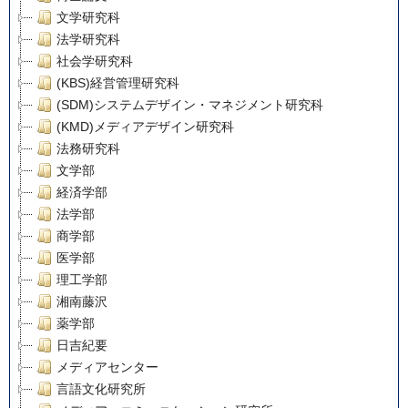
文学研究科
法学研究科
社会学研究科
(KBS)経営管理研究科
(SDM)システムデザイン・マネジメント研究科
(KMD)メディアデザイン研究科
法務研究科
文学部
経済学部
法学部
商学部
医学部
理工学部
湘南藤沢
薬学部
日吉紀要
メディアセンター
言語文化研究所