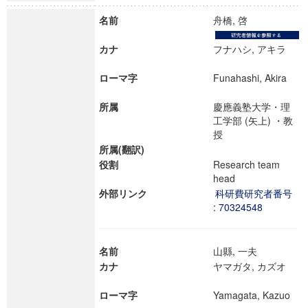
名前
舟橋, 啓
カナ
フナハシ, アキラ
ローマ字
Funahashi, Akira
所属
慶應義塾大学・理
工学部 (矢上) ・教
授
所属(翻訳)
役割
Research team
head
外部リンク
科研費研究者番号
: 70324548
名前
山縣, 一夫
カナ
ヤマガタ, カズオ
ローマ字
Yamagata, Kazuo