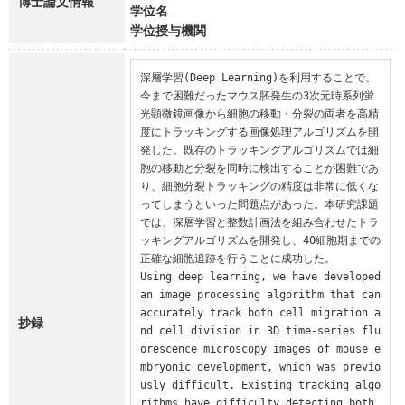
博士論文情報
学位名
学位授与機関
深層学習(Deep Learning)を利用することで、
今まで困難だったマウス胚発生の3次元時系列蛍
光顕微鏡画像から細胞の移動・分裂の両者を高精
度にトラッキングする画像処理アルゴリズムを開
発した。既存のトラッキングアルゴリズムでは細
胞の移動と分裂を同時に検出することが困難であ
り、細胞分裂トラッキングの精度は非常に低くな
ってしまうといった問題点があった。本研究課題
では、深層学習と整数計画法を組み合わせたトラ
ッキングアルゴリズムを開発し、40細胞期までの
正確な細胞追跡を行うことに成功した。

Using deep learning, we have developed 
an image processing algorithm that can 
accurately track both cell migration a
抄録
nd cell division in 3D time-series flu
orescence microscopy images of mouse e
mbryonic development, which was previo
usly difficult. Existing tracking algo
rithms have difficulty detecting both 