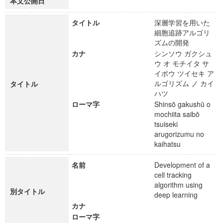
本文公開日
タイトル
深層学習を用いた
細胞追跡アルゴリ
ズムの開発
カナ
シンソウ ガクシュ
ウ オ モチイタ サ
イボウ ツイセキ ア
ルゴリズム ノ カイ
タイトル
ハツ
ローマ字
Shinsō gakushū o
mochiita saibō
tsuiseki
arugorizumu no
kaihatsu
名前
Development of a
cell tracking
algorithm using
別タイトル
deep learning
カナ
ローマ字