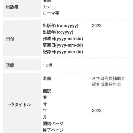
カナ
出版者
ローマ字
出版年(from:yyyy)
2023
出版年(to:yyyy)
作成日(yyyy-mm-dd)
日付
更新日(yyyy-mm-dd)
記録日(yyyy-mm-dd)
1 pdf
形態
名前
科学研究費補助金
研究成果報告書
翻訳
巻
号
上位タイトル
年
2022
月
開始ページ
終了ページ