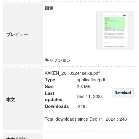
画像
プレビュー
キャプション
KAKEN_20H03244seika.pdf
Type
:application/pdf
Size
:2.8 MB
Last
Download
:Dec 11, 2024
本文
updated
Downloads
: 246
Total downloads since Dec 11, 2024 : 246