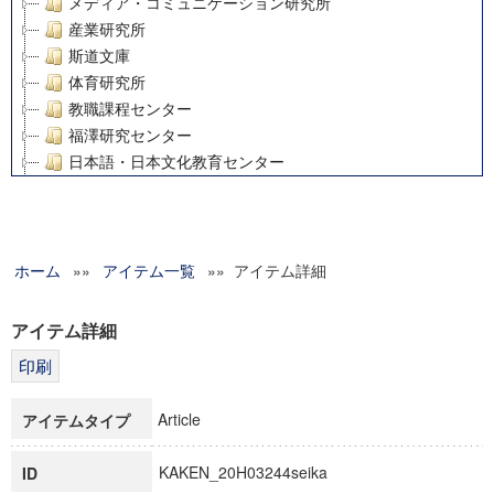
メディア・コミュニケーション研究所
産業研究所
斯道文庫
体育研究所
教職課程センター
福澤研究センター
日本語・日本文化教育センター
アート・センター
外国語教育研究センター
デジタルメディア・コンテンツ統合研究センター
ホーム
»»
グローバルリサーチインスティテュート
アイテム一覧
»» アイテム詳細
塾内助成報告書
科学研究費補助金研究成果報告書
アイテム詳細
21世紀COEプログラム
慶應義塾大学グローバルCOEプログラム市民社会ガバナンス
慶應義塾大学グローバルCOEプログラム論理と感性の先端的
Article
アイテムタイプ
博士課程教育リーディングプログラム「超成熟社会発展のサ
学術雑誌掲載論文等(8)
KAKEN_20H03244seika
ID
その他