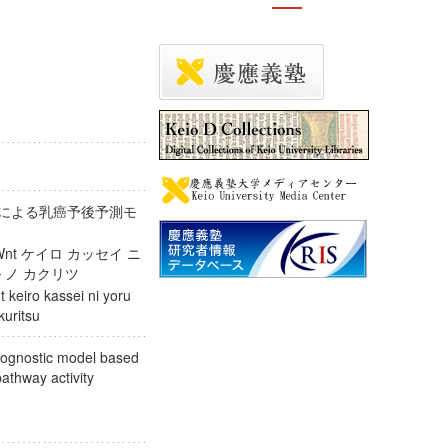
性による乳癌予後予測モ
Wnt ケイロ カッセイ ニ
ル ノ カクリツ
keiro kassei ni yoru
akuritsu
rognostic model based
pathway activity