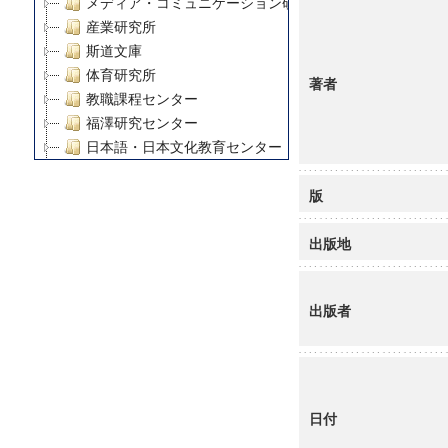
メディア・コミュニケーション研究所
産業研究所
斯道文庫
体育研究所
著者
教職課程センター
福澤研究センター
日本語・日本文化教育センター
アート・センター
版
外国語教育研究センター
デジタルメディア・コンテンツ統合研究センター
出版地
グローバルリサーチインスティテュート
塾内助成報告書
科学研究費補助金研究成果報告書
出版者
21世紀COEプログラム
慶應義塾大学グローバルCOEプログラム市民社会ガバナ
慶應義塾大学グローバルCOEプログラム論理と感性の先
博士課程教育リーディングプログラム「超成熟社会発展
学術雑誌掲載論文等(8)
日付
その他