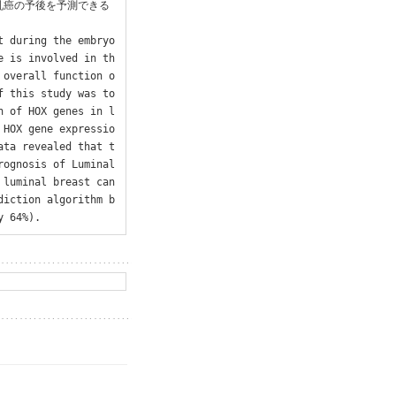
l乳癌の予後を予測できる
t during the embryo
e is involved in th
 overall function o
 this study was to 
n of HOX genes in l
 HOX gene expressio
ata revealed that t
ognosis of Luminal 
 luminal breast can
diction algorithm b
y 64%).