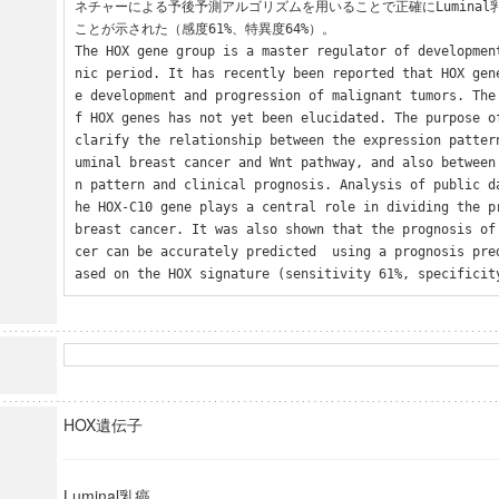
ネチャーによる予後予測アルゴリズムを用いることで正確にLumina
ことが示された（感度61%、特異度64%）。

The HOX gene group is a master regulator of developmen
nic period. It has recently been reported that HOX gen
e development and progression of malignant tumors. The
f HOX genes has not yet been elucidated. The purpose of
clarify the relationship between the expression patter
uminal breast cancer and Wnt pathway, and also between
n pattern and clinical prognosis. Analysis of public d
he HOX-C10 gene plays a central role in dividing the pr
breast cancer. It was also shown that the prognosis of
cer can be accurately predicted  using a prognosis pre
ased on the HOX signature (sensitivity 61%, specificit
HOX遺伝子
Luminal乳癌