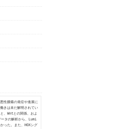
、悪性腫瘍の発症や進展に
の働きは未だ解明されてい
ンと、Wntとの関係、およ
ータの解析から、Lumi
分かった。また、HOXシグ