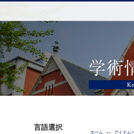
言語選択
ホーム
»»
アイテム