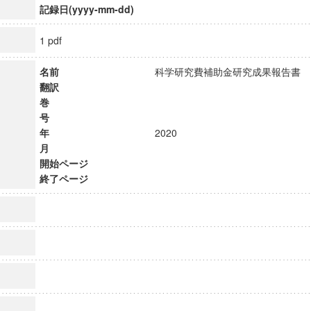
記録日(yyyy-mm-dd)
1 pdf
名前
科学研究費補助金研究成果報告
翻訳
巻
号
年
2020
月
開始ページ
終了ページ