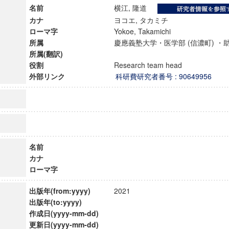
名前
横江, 隆道
カナ
ヨコエ, タカミチ
ローマ字
Yokoe, Takamichi
所属
慶應義塾大学・医学部 (信濃町) 
所属(翻訳)
役割
Research team head
外部リンク
科研費研究者番号 : 90649956
名前
カナ
ローマ字
ンス教育研究センター
端的教育研究拠点
出版年(from:yyyy)
2021
のサイエンス」
出版年(to:yyyy)
作成日(yyyy-mm-dd)
更新日(yyyy-mm-dd)