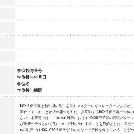
学位授与番号
学位授与年月日
学位名
学位授与機関
HOX遺伝子群は胎生期の発生を司るマスターレギュレーターであるが
関わっていることが近年報告された。共変動するHOX遺伝子群の全体
ない。本研究では、Luminal乳癌におけるHOX遺伝子群の発現パター
び臨床の予後との関係について明らかにすることを目的とした。公開デ
nal乳癌ではHOX-C10遺伝子が中心となって予後を分けていることが