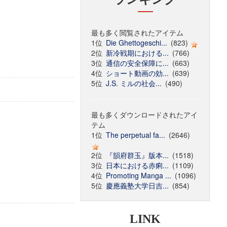
最も多く閲覧されたアイテム
1位
Die Ghettogeschi...
(823)
2位
新冷戦期における...
(766)
3位
通信の安全保障に...
(663)
4位
ショート動画の効...
(639)
5位
J.S. ミルの社会...
(490)
最も多くダウンロードされたアイ
テム
1位
The perpetual fa...
(2646)
2位
『韻府群玉』版本...
(1518)
3位
日本における赤痢...
(1109)
4位
Promoting Manga ...
(1096)
5位
慶應義塾大学日吉...
(854)
LINK