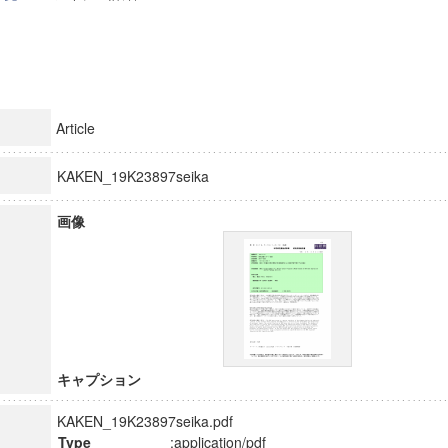
Article
KAKEN_19K23897seika
画像
キャプション
KAKEN_19K23897seika.pdf
Type
:application/pdf