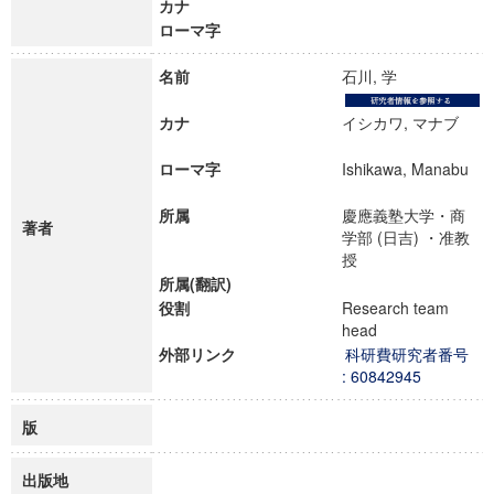
カナ
ローマ字
名前
石川, 学
カナ
イシカワ, マナブ
ローマ字
Ishikawa, Manabu
所属
慶應義塾大学・商
著者
学部 (日吉) ・准教
授
所属(翻訳)
役割
Research team
head
外部リンク
科研費研究者番号
: 60842945
版
出版地