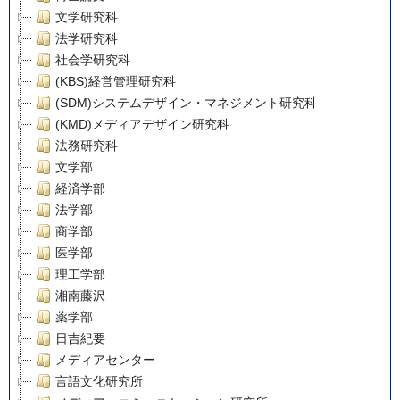
文学研究科
法学研究科
社会学研究科
(KBS)経営管理研究科
(SDM)システムデザイン・マネジメント研究科
(KMD)メディアデザイン研究科
法務研究科
文学部
経済学部
法学部
商学部
医学部
理工学部
湘南藤沢
薬学部
日吉紀要
メディアセンター
言語文化研究所