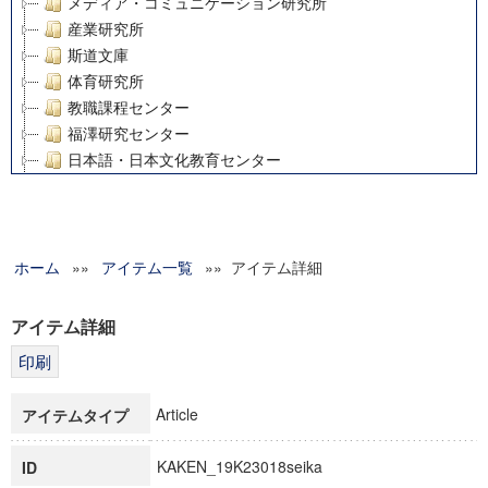
メディア・コミュニケーション研究所
産業研究所
斯道文庫
体育研究所
教職課程センター
福澤研究センター
日本語・日本文化教育センター
アート・センター
外国語教育研究センター
デジタルメディア・コンテンツ統合研究センター
ホーム
»»
グローバルリサーチインスティテュート
アイテム一覧
»» アイテム詳細
塾内助成報告書
科学研究費補助金研究成果報告書
アイテム詳細
21世紀COEプログラム
慶應義塾大学グローバルCOEプログラム市民社会ガバナンス
慶應義塾大学グローバルCOEプログラム論理と感性の先端的
Article
アイテムタイプ
博士課程教育リーディングプログラム「超成熟社会発展のサ
学術雑誌掲載論文等(8)
KAKEN_19K23018seika
ID
その他