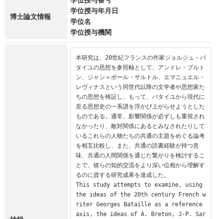
学位授与年月日
博士論文情報
学位名
学位授与機関
本研究は、20世紀フランスの作家ジョルジュ・バ
タイユの思想を参照軸として、アンドレ・ブルト
ン、ジャン＝ポール・サルトル、エマニュエル・
レヴィナスという同世代以降の文学者や思想家た
ちの思想を検証し、もって、バタイユから現代に
至る思想史の一系譜を浮かび上がらせようとした
ものである。通常、影響関係が必ずしも重視され
なかったり、敵対関係にあるとみなされたりして
いるこれらの人物たちの共通の主題をめぐる論考
を相互比較し、また、共通の読書経験が持つ意
味、共通の人間関係を通じた繋がりを検討するこ
とで、彼らの知的交流をより深い位相から理解す
るのに資する研究成果を達成した。

This study attempts to examine, using 
the ideas of the 20th century French w
riter Georges Bataille as a reference 
axis, the ideas of A. Breton, J-P. Sar