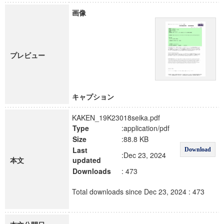
画像
プレビュー
キャプション
KAKEN_19K23018seika.pdf
Type
:application/pdf
Size
:88.8 KB
Last
Download
:Dec 23, 2024
本文
updated
Downloads
: 473
Total downloads since Dec 23, 2024 : 473