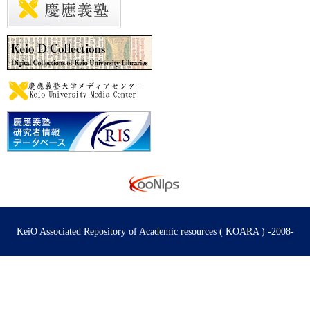
KeiO Associated Repository of Academic resources ( KOARA ) -2008-