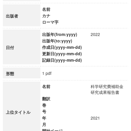
名前
カナ
出版者
ローマ字
出版年(from:yyyy)
2022
出版年(to:yyyy)
作成日(yyyy-mm-dd)
日付
更新日(yyyy-mm-dd)
記録日(yyyy-mm-dd)
1 pdf
形態
名前
科学研究費補助金
研究成果報告書
翻訳
巻
号
上位タイトル
年
2021
月
開始ページ