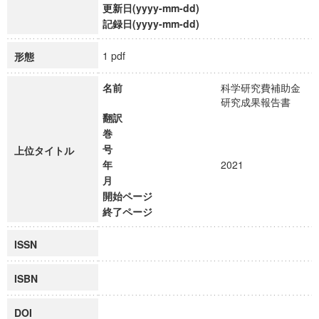
更新日(yyyy-mm-dd)
記録日(yyyy-mm-dd)
1 pdf
形態
名前
科学研究費補助金
研究成果報告書
翻訳
巻
号
上位タイトル
年
2021
月
開始ページ
終了ページ
ISSN
ISBN
DOI