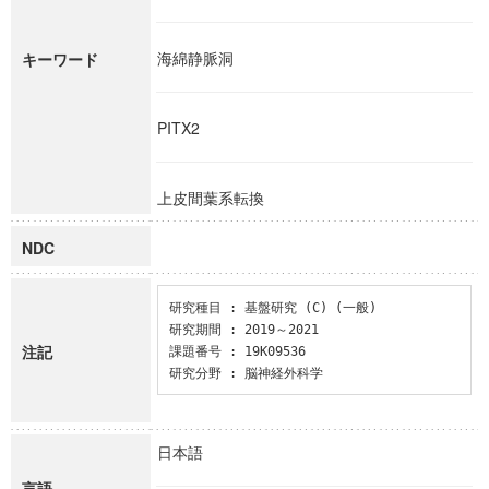
海綿静脈洞
キーワード
PITX2
上皮間葉系転換
NDC
研究種目 : 基盤研究 (C) (一般)

研究期間 : 2019～2021

注記
課題番号 : 19K09536

研究分野 : 脳神経外科学
日本語
言語