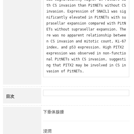
th CS invasion than PitNETs without CS 
invasion. Expression of SNAIL1 was sig
nificantly elevated in PitNETs with su
prasellar expansion compared with PitN
ETs without suprasellar expansion. The
re was no apparent relationship betwee
n CS invasion and mitotic count, Ki-67 
index, and p53 expression. High PITX2 
expression was observed in non-functio
nal PitNETs with CS invasion, suggesti
ng that PITX2 may be involved in CS in
vasion of PitNETs.
目次
下垂体腺腫
浸潤