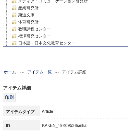
メディア・コミュニケーション研究所
産業研究所
斯道文庫
体育研究所
教職課程センター
福澤研究センター
日本語・日本文化教育センター
アート・センター
外国語教育研究センター
デジタルメディア・コンテンツ統合研究センター
ホーム
»»
グローバルリサーチインスティテュート
アイテム一覧
»» アイテム詳細
塾内助成報告書
科学研究費補助金研究成果報告書
アイテム詳細
21世紀COEプログラム
慶應義塾大学グローバルCOEプログラム市民社会ガバナンス
慶應義塾大学グローバルCOEプログラム論理と感性の先端的
Article
アイテムタイプ
博士課程教育リーディングプログラム「超成熟社会発展のサ
学術雑誌掲載論文等(8)
KAKEN_19K09536seika
ID
その他