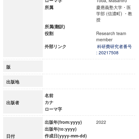
ローマ字
Toda, Masahiro
所属
慶應義塾大学・医
学部 (信濃町) ・教
授
所属(翻訳)
役割
Research team
member
外部リンク
科研費研究者番号
: 20217508
版
出版地
名前
カナ
出版者
ローマ字
出版年(from:yyyy)
2022
出版年(to:yyyy)
作成日(yyyy-mm-dd)
日付