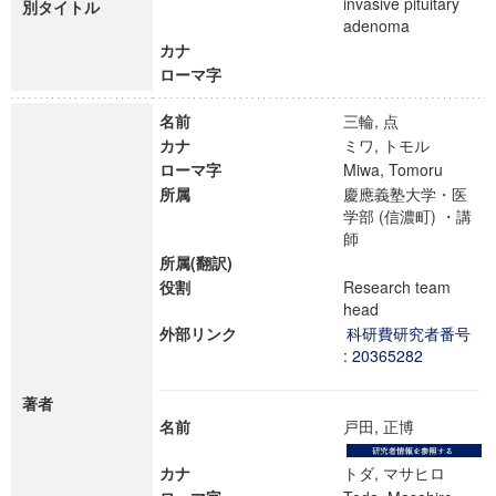
invasive pituitary
別タイトル
adenoma
カナ
ローマ字
名前
三輪, 点
カナ
ミワ, トモル
ローマ字
Miwa, Tomoru
所属
慶應義塾大学・医
学部 (信濃町) ・講
師
所属(翻訳)
役割
Research team
head
外部リンク
科研費研究者番号
: 20365282
著者
名前
戸田, 正博
カナ
トダ, マサヒロ