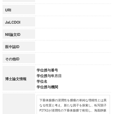
URI
JaLCDOI
NII論文ID
医中誌ID
その他ID
学位授与番号
学位授与年月日
博士論文情報
学位名
学位授与機関
下垂体腺腫の浸潤性を腫瘍の単純な増殖性とは異
なる性質と考え、新たな因子を探索し、転写因子
PITX2が浸潤性の下垂体腺腫で発現し、海面静脈