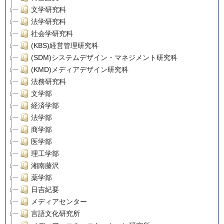
文学研究科
法学研究科
社会学研究科
(KBS)経営管理研究科
(SDM)システムデザイン・マネジメント研究科
(KMD)メディアデザイン研究科
法務研究科
文学部
経済学部
法学部
商学部
医学部
理工学部
湘南藤沢
薬学部
日吉紀要
メディアセンター
言語文化研究所