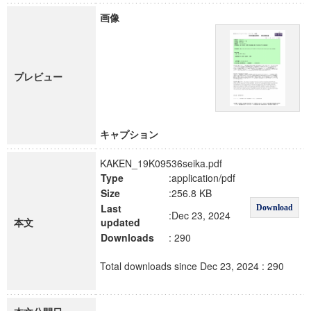
画像
プレビュー
キャプション
KAKEN_19K09536seika.pdf
Type
:application/pdf
Size
:256.8 KB
Last
Download
:Dec 23, 2024
本文
updated
Downloads
: 290
Total downloads since Dec 23, 2024 : 290