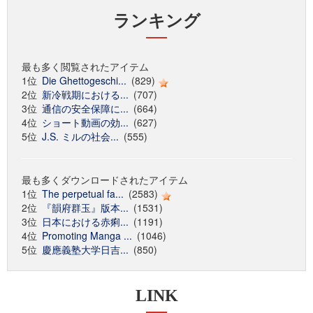
ランキング
最も多く閲覧されたアイテム
1位
Die Ghettogeschi...
(829)
2位
新冷戦期における...
(707)
3位
通信の安全保障に...
(664)
4位
ショート動画の効...
(627)
5位
J.S. ミルの社会...
(555)
最も多くダウンロードされたアイテム
1位
The perpetual fa...
(2583)
2位
『韻府群玉』版本...
(1531)
3位
日本における赤痢...
(1191)
4位
Promoting Manga ...
(1046)
5位
慶應義塾大学日吉...
(850)
LINK