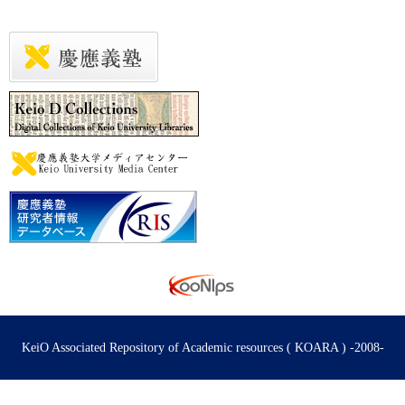
KeiO Associated Repository of Academic resources ( KOARA ) -2008-