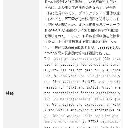
洞への浸潤性と強く関与している可能性を得た。
さらに、ホルモン非産生性のみならず、産生性
（特に成長ホルモン、プロラクチン）下垂体腺腫
においても、PITX2がその浸潤性と関係している
可能性が示唆された。また上皮間葉系マーカーで
あるSNAIL1が腫瘍のサイズと相関を示す可能性
も示唆された。一方で、下垂体腺腫細胞を低接着
フラスコ上で長期培養する事は非常に難があっ
た。一時的にSphere形成するが、passage後のg
rowthが悪く長期的な培養は困難であった。

The cause of cavernous sinus (CS) inva
sion of pituitary neuroendocrine tumor
s (PitNETs) has not been fully elucida
ted. We analyzed the relationship betw
een CS invasion in PitNETs and the exp
ression of PITX2 and SNAIL1, which are 
抄録
the transcription factors associated w
ith the morphogenesis of pituitary gla
nd. We analyzed the expression of PITX
2 and SNAIL1 employing quantitative re
al-time polymerase chain reaction and 
immunohistochemistry. PITX2 expression 
was significantly higher in PitNETs wi